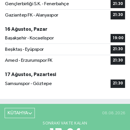
Gençlerbirliği S.K. - Fenerbahçe
21:30
Gaziantep FK - Alanyaspor
21:30
16 Ağustos, Pazar
Başakşehir - Kocaelispor
19:00
Beşiktaş - Eyüpspor
21:30
Amed - Erzurumspor FK
21:30
17 Ağustos, Pazartesi
Samsunspor - Göztepe
21:30
KÜTAHYA
08.08.2026
SONRAKI VAKTE KALAN