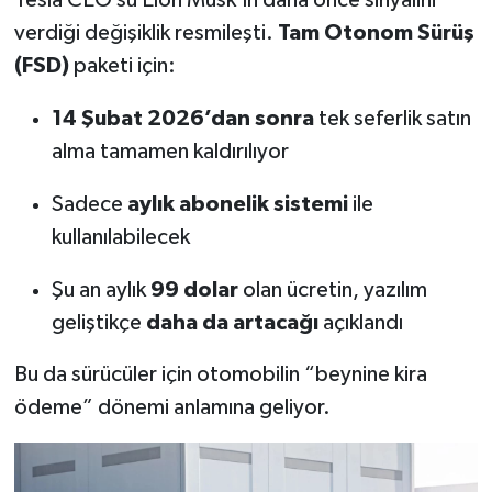
verdiği değişiklik resmileşti.
Tam Otonom Sürüş
(FSD)
paketi için:
14 Şubat 2026’dan sonra
tek seferlik satın
alma tamamen kaldırılıyor
Sadece
aylık abonelik sistemi
ile
kullanılabilecek
Şu an aylık
99 dolar
olan ücretin, yazılım
geliştikçe
daha da artacağı
açıklandı
Bu da sürücüler için otomobilin “beynine kira
ödeme” dönemi anlamına geliyor.