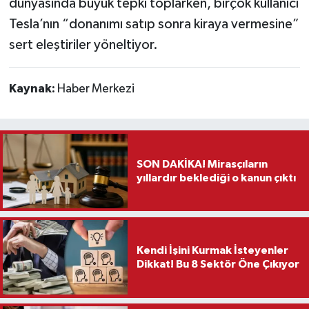
dünyasında büyük tepki toplarken, birçok kullanıcı
Tesla’nın “donanımı satıp sonra kiraya vermesine”
sert eleştiriler yöneltiyor.
Kaynak:
Haber Merkezi
SON DAKİKA! Mirasçıların
yıllardır beklediği o kanun çıktı
Kendi İşini Kurmak İsteyenler
Dikkat! Bu 8 Sektör Öne Çıkıyor