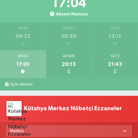
17:03
Akşam Namazı
İMSAK
GÜNEŞ
ÖĞLE
04:22
05:59
13:11
İKINDI
AKŞAM
YATSI
17:01
20:13
21:43
Aylık Vakitler
Kütahya Merkez Nöbetçi Eczaneler