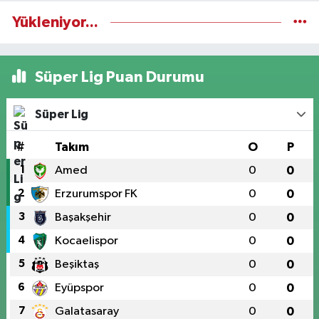
Yükleniyor...
Süper Lig Puan Durumu
Süper Lig
#
Takım
O
P
1
Amed
0
0
2
Erzurumspor FK
0
0
3
Başakşehir
0
0
4
Kocaelispor
0
0
5
Beşiktaş
0
0
6
Eyüpspor
0
0
7
Galatasaray
0
0