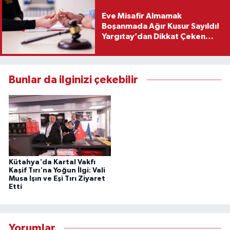
Eve Misafir Almamak
Boşanmada Ağır Kusur Sayıldı!
Yargıtay’dan Dikkat Çeken
Karar
Bunlar da ilginizi çekebilir
Kütahya'da Kartal Vakfı
Kaşif Tırı'na Yoğun İlgi: Vali
Musa Işın ve Eşi Tırı Ziyaret
Etti
Yorumlar