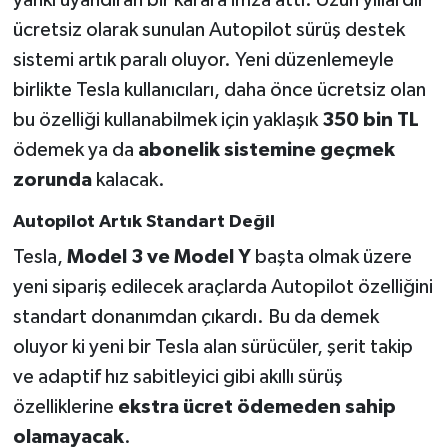
yankı uyandıran bir karara imza attı. Uzun yıllardır
ücretsiz olarak sunulan Autopilot sürüş destek
Teknoloji
sistemi artık paralı oluyor. Yeni düzenlemeyle
birlikte Tesla kullanıcıları, daha önce ücretsiz olan
Vasıta
bu özelliği kullanabilmek için yaklaşık
350 bin TL
Vefat Haberleri
ödemek ya da
abonelik sistemine geçmek
zorunda
kalacak.
Yaşam
Autopilot Artık Standart Değil
Tesla,
Model 3 ve Model Y
başta olmak üzere
yeni sipariş edilecek araçlarda Autopilot özelliğini
standart donanımdan çıkardı. Bu da demek
oluyor ki yeni bir Tesla alan sürücüler, şerit takip
ve adaptif hız sabitleyici gibi akıllı sürüş
özelliklerine
ekstra ücret ödemeden sahip
olamayacak
.