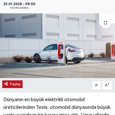
25.01.2026 - 09:00
YAYINLANMA
Haber
Haber İlanlar
Kültür-Sanat
Magazin
Resmi İlanlar
Sağlık
Paylaş
-
+
A
A
Seri İlan
Dünyanın en büyük elektrikli otomobil
Siyaset
üreticilerinden Tesla, otomobil dünyasında büyük
Spor