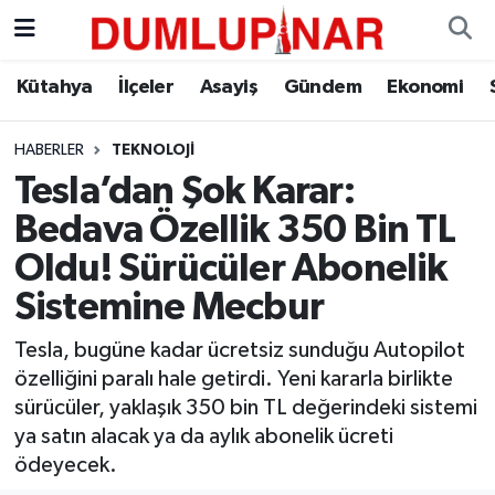
Asayiş
Kütahya Hava Durumu
Kütahya
İlçeler
Asayiş
Gündem
Ekonomi
Diğer
Kütahya Trafik Yoğunluk Haritası
HABERLER
TEKNOLOJI
Tesla’dan Şok Karar:
Dünya
Süper Lig Puan Durumu ve Fikstür
Bedava Özellik 350 Bin TL
Eğitim
Tüm Manşetler
Oldu! Sürücüler Abonelik
Sistemine Mecbur
Ekonomi
Son Dakika Haberleri
Tesla, bugüne kadar ücretsiz sunduğu Autopilot
Eleman
Haber Arşivi
özelliğini paralı hale getirdi. Yeni kararla birlikte
sürücüler, yaklaşık 350 bin TL değerindeki sistemi
Emlak
ya satın alacak ya da aylık abonelik ücreti
ödeyecek.
Gündem