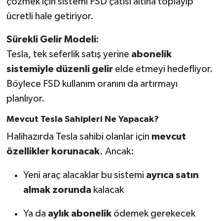
çözmek için sistemi FSD çatısı altına toplayıp
ücretli hale getiriyor.
Sürekli Gelir Modeli:
Tesla, tek seferlik satış yerine
abonelik
sistemiyle düzenli gelir
elde etmeyi hedefliyor.
Böylece FSD kullanım oranını da artırmayı
planlıyor.
Mevcut Tesla Sahipleri Ne Yapacak?
Halihazırda Tesla sahibi olanlar için
mevcut
özellikler korunacak
. Ancak:
Yeni araç alacaklar bu sistemi
ayrıca satın
almak zorunda
kalacak
Ya da
aylık abonelik
ödemek gerekecek