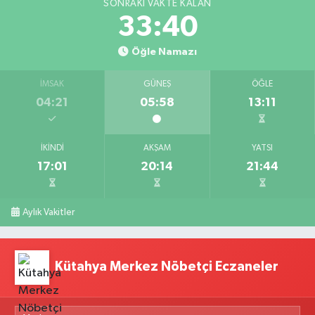
SONRAKI VAKTE KALAN
33:39
Öğle Namazı
İMSAK
GÜNEŞ
ÖĞLE
04:21
05:58
13:11
İKINDI
AKŞAM
YATSI
17:01
20:14
21:44
Aylık Vakitler
Kütahya Merkez Nöbetçi Eczaneler