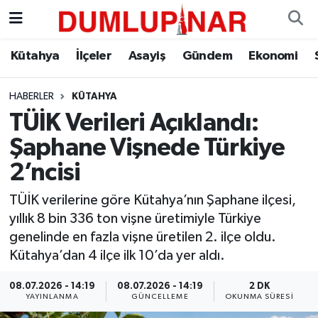
Asayiş
Kütahya Hava Durumu
Kütahya
İlçeler
Asayiş
Gündem
Ekonomi
Diğer
Kütahya Trafik Yoğunluk Haritası
HABERLER
KÜTAHYA
TÜİK Verileri Açıklandı:
Dünya
Süper Lig Puan Durumu ve Fikstür
Şaphane Vişnede Türkiye
Eğitim
Tüm Manşetler
2’ncisi
Ekonomi
Son Dakika Haberleri
TÜİK verilerine göre Kütahya’nın Şaphane ilçesi,
yıllık 8 bin 336 ton vişne üretimiyle Türkiye
Eleman
Haber Arşivi
genelinde en fazla vişne üretilen 2. ilçe oldu.
Kütahya’dan 4 ilçe ilk 10’da yer aldı.
Emlak
08.07.2026 - 14:19
08.07.2026 - 14:19
2 DK
YAYINLANMA
GÜNCELLEME
OKUNMA SÜRESI
Gündem