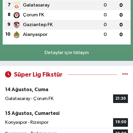
7
Galatasaray
0
0
8
Çorum FK
0
0
9
Gaziantep FK
0
0
10
Alanyaspor
0
0
Detaylar için tıklayın
Süper Lig Fikstür
14 Ağustos, Cuma
Galatasaray - Çorum FK
21:30
15 Ağustos, Cumartesi
Konyaspor - Rizespor
19:00