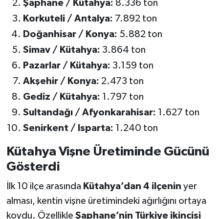
Şaphane / Kütahya:
8.336 ton
Korkuteli / Antalya:
7.892 ton
Doğanhisar / Konya:
5.882 ton
Simav / Kütahya:
3.864 ton
Pazarlar / Kütahya:
3.159 ton
Akşehir / Konya:
2.473 ton
Gediz / Kütahya:
1.797 ton
Sultandağı / Afyonkarahisar:
1.627 ton
Senirkent / Isparta:
1.240 ton
Kütahya Vişne Üretiminde Gücünü
Gösterdi
İlk 10 ilçe arasında
Kütahya’dan 4 ilçenin
yer
alması, kentin vişne üretimindeki ağırlığını ortaya
koydu. Özellikle
Şaphane’nin Türkiye ikincisi