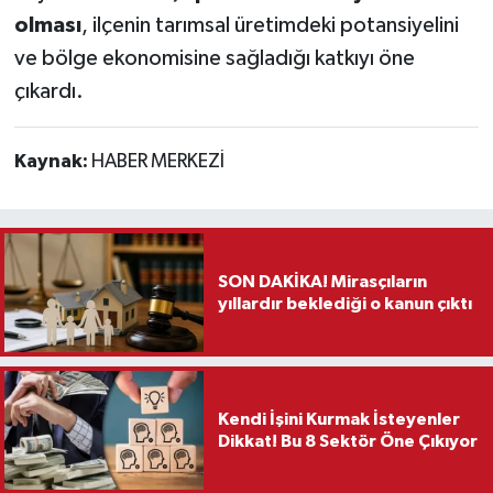
olması
, ilçenin tarımsal üretimdeki potansiyelini
ve bölge ekonomisine sağladığı katkıyı öne
çıkardı.
Kaynak:
HABER MERKEZİ
SON DAKİKA! Mirasçıların
yıllardır beklediği o kanun çıktı
Kendi İşini Kurmak İsteyenler
Dikkat! Bu 8 Sektör Öne Çıkıyor