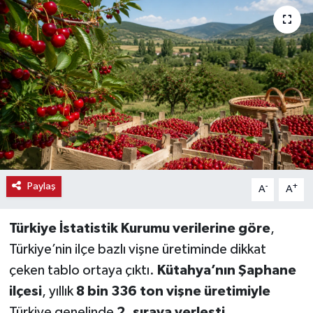
Haber
Haber İlanlar
Kültür-Sanat
Magazin
Resmi İlanlar
Paylaş
-
+
A
A
Sağlık
Türkiye İstatistik Kurumu verilerine göre
,
Seri İlan
Türkiye’nin ilçe bazlı vişne üretiminde dikkat
çeken tablo ortaya çıktı.
Kütahya’nın Şaphane
Siyaset
ilçesi
, yıllık
8 bin 336 ton vişne üretimiyle
Spor
Türkiye genelinde
2. sıraya yerleşti
.