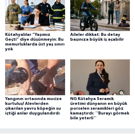
Kütahyalılar “Yaşımız
Aileler dikkat: Bu detay
Geçti” diye düşünmeyin: Bu
başınıza büyük iş açabilir
memurluklarda üst yaş sınırı
yok
Yangının ortasında mucize
NG Kütahya Seramik
kurtuluş! Alevlerden
üretimi dünyanın en büyük
çıkarılan yavru köpeğin su
porselen seramikleri göz
içtiği anlar duygulandırdı
kamaştırdı: ''Burayı görmek
bile yeterli''