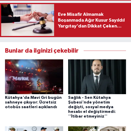
Eve Misafir Almamak
Boşanmada Ağır Kusur Sayıldı!
Yargıtay’dan Dikkat Çeken
Karar
Bunlar da ilginizi çekebilir
Kütahya'da Mavi Gri bugün
Sağlık - Sen Kütahya
sahneye çıkıyor: Ücretsiz
Şubesi'nde yönetim
otobüs saatleri açıklandı
değişti, sosyal medya
hesabı el değiştirmedi:
''İtibar etmeyiniz''