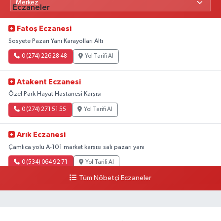
Fatoş Eczanesi
Sosyete Pazarı Yanı Karayolları Altı
0 (274) 226 28 48
Yol Tarifi Al
Atakent Eczanesi
Özel Park Hayat Hastanesi Karşısı
0 (274) 271 51 55
Yol Tarifi Al
Arık Eczanesi
Çamlıca yolu A-101 market karşısı salı pazarı yanı
0 (534) 064 92 71
Yol Tarifi Al
Tüm Nöbetçi Eczaneler