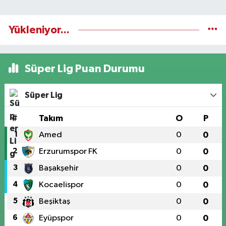
Yükleniyor...
Süper Lig Puan Durumu
Süper Lig
#
Takım
O
P
1
Amed
0
0
2
Erzurumspor FK
0
0
3
Başakşehir
0
0
4
Kocaelispor
0
0
5
Beşiktaş
0
0
6
Eyüpspor
0
0