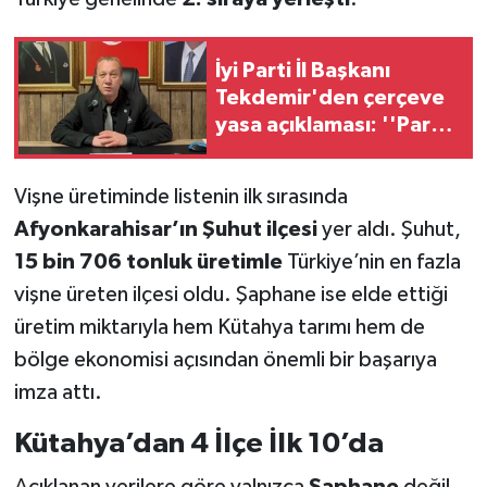
Teknoloji
İyi Parti İl Başkanı
Tekdemir'den çerçeve
Vasıta
yasa açıklaması: ''Parti
olarak sonuna kadar
Vefat Haberleri
direneceğiz''
Vişne üretiminde listenin ilk sırasında
Yaşam
Afyonkarahisar’ın Şuhut ilçesi
yer aldı. Şuhut,
15 bin 706 tonluk üretimle
Türkiye’nin en fazla
vişne üreten ilçesi oldu. Şaphane ise elde ettiği
üretim miktarıyla hem Kütahya tarımı hem de
bölge ekonomisi açısından önemli bir başarıya
imza attı.
Kütahya’dan 4 İlçe İlk 10’da
Açıklanan verilere göre yalnızca
Şaphane
değil,