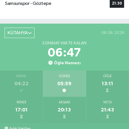
Samsunspor - Göztepe
21:30
KÜTAHYA
08.08.2026
SONRAKI VAKTE KALAN
06:46
Öğle Namazı
İMSAK
GÜNEŞ
ÖĞLE
04:22
05:59
13:11
İKINDI
AKŞAM
YATSI
17:01
20:13
21:43
Aylık Vakitler