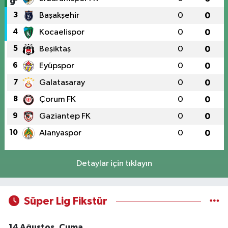
3
Başakşehir
0
0
4
Kocaelispor
0
0
5
Beşiktaş
0
0
6
Eyüpspor
0
0
7
Galatasaray
0
0
8
Çorum FK
0
0
9
Gaziantep FK
0
0
10
Alanyaspor
0
0
Detaylar için tıklayın
Süper Lig Fikstür
14 Ağustos, Cuma