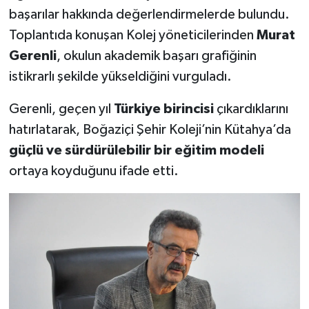
başarılar hakkında değerlendirmelerde bulundu.
Teknoloji
Toplantıda konuşan Kolej yöneticilerinden
Murat
Gerenli
, okulun akademik başarı grafiğinin
Vasıta
istikrarlı şekilde yükseldiğini vurguladı.
Vefat Haberleri
Gerenli, geçen yıl
Türkiye birincisi
çıkardıklarını
hatırlatarak, Boğaziçi Şehir Koleji’nin Kütahya’da
Yaşam
güçlü ve sürdürülebilir bir eğitim modeli
ortaya koyduğunu ifade etti.