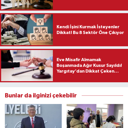
Kendi İşini Kurmak İsteyenler
Dikkat! Bu 8 Sektör Öne Çıkıyor
Eve Misafir Almamak
Boşanmada Ağır Kusur Sayıldı!
Yargıtay’dan Dikkat Çeken
Karar
Bunlar da ilginizi çekebilir