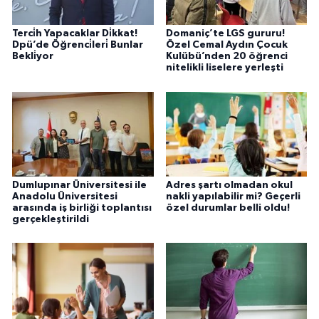
Terci̇h Yapacaklar Di̇kkat!
Domaniç’te LGS gururu!
Dpü’de Öğrenci̇leri̇ Bunlar
Özel Cemal Aydın Çocuk
Bekli̇yor
Kulübü’nden 20 öğrenci
nitelikli liselere yerleşti
Dumlupınar Üniversitesi ile
Adres şartı olmadan okul
Anadolu Üniversitesi
nakli yapılabilir mi? Geçerli
arasında iş birliği toplantısı
özel durumlar belli oldu!
gerçekleştirildi