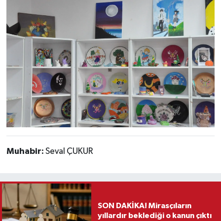
Muhabir:
Seval ÇUKUR
SON DAKİKA! Mirasçıların
yıllardır beklediği o kanun çıktı