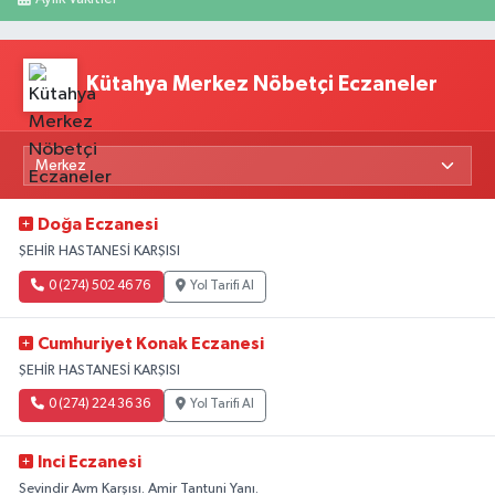
Kütahya Merkez Nöbetçi Eczaneler
Doğa Eczanesi
ŞEHİR HASTANESİ KARŞISI
0 (274) 502 46 76
Yol Tarifi Al
Cumhuriyet Konak Eczanesi
ŞEHİR HASTANESİ KARŞISI
0 (274) 224 36 36
Yol Tarifi Al
Inci Eczanesi
Sevindir Avm Karşısı. Amir Tantuni Yanı.