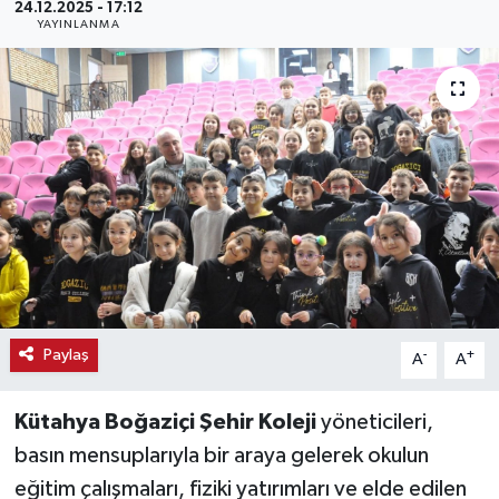
24.12.2025 - 17:12
YAYINLANMA
Haber
Haber İlanlar
Kültür-Sanat
Magazin
Resmi İlanlar
Sağlık
Paylaş
-
+
A
A
Seri İlan
Kütahya Boğaziçi Şehir Koleji
yöneticileri,
Siyaset
basın mensuplarıyla bir araya gelerek okulun
eğitim çalışmaları, fiziki yatırımları ve elde edilen
Spor