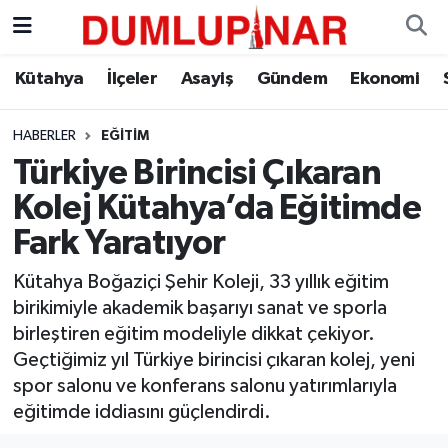
Asayiş
Kütahya Hava Durumu
Kütahya
İlçeler
Asayiş
Gündem
Ekonomi
Diğer
Kütahya Trafik Yoğunluk Haritası
HABERLER
EĞITIM
Türkiye Birincisi Çıkaran
Dünya
Süper Lig Puan Durumu ve Fikstür
Kolej Kütahya’da Eğitimde
Eğitim
Tüm Manşetler
Fark Yaratıyor
Ekonomi
Son Dakika Haberleri
Kütahya Boğaziçi Şehir Koleji, 33 yıllık eğitim
birikimiyle akademik başarıyı sanat ve sporla
Eleman
Haber Arşivi
birleştiren eğitim modeliyle dikkat çekiyor.
Geçtiğimiz yıl Türkiye birincisi çıkaran kolej, yeni
Emlak
spor salonu ve konferans salonu yatırımlarıyla
eğitimde iddiasını güçlendirdi.
Gündem