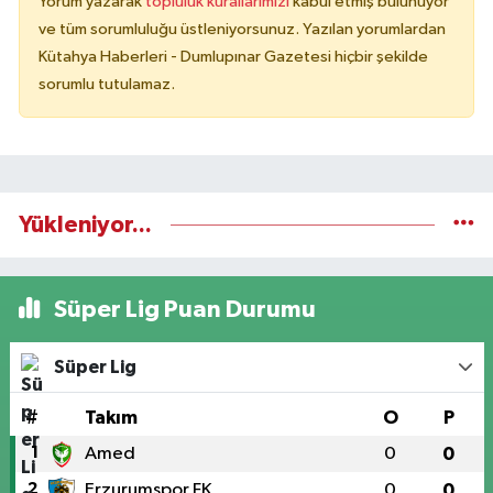
Yorum yazarak
topluluk kurallarımızı
kabul etmiş bulunuyor
ve tüm sorumluluğu üstleniyorsunuz. Yazılan yorumlardan
Kütahya Haberleri - Dumlupınar Gazetesi hiçbir şekilde
sorumlu tutulamaz.
Yükleniyor...
Süper Lig Puan Durumu
Süper Lig
#
Takım
O
P
1
Amed
0
0
2
Erzurumspor FK
0
0