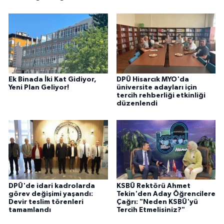
Ek Binada İki Kat Gidiyor,
DPÜ Hisarcık MYO'da
Yeni Plan Geliyor!
üniversite adayları için
tercih rehberliği etkinliği
düzenlendi
DPÜ'de idari kadrolarda
KSBÜ Rektörü Ahmet
görev değişimi yaşandı:
Tekin'den Aday Öğrencilere
Devir teslim törenleri
Çağrı: "Neden KSBÜ'yü
tamamlandı
Tercih Etmelisiniz?"