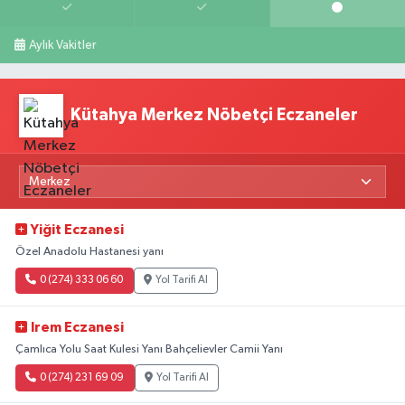
Aylık Vakitler
Kütahya Merkez Nöbetçi Eczaneler
Yiğit Eczanesi
Özel Anadolu Hastanesi yanı
0 (274) 333 06 60
Yol Tarifi Al
Irem Eczanesi
Çamlıca Yolu Saat Kulesi Yanı Bahçelievler Camii Yanı
0 (274) 231 69 09
Yol Tarifi Al