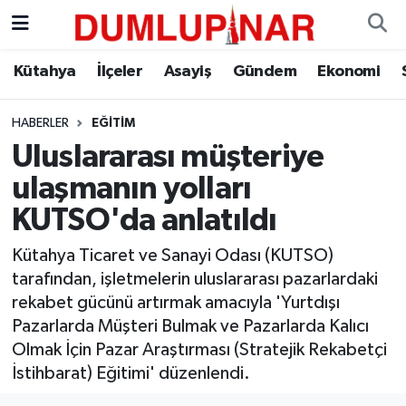
Asayiş
Kütahya Hava Durumu
Kütahya
İlçeler
Asayiş
Gündem
Ekonomi
Diğer
Kütahya Trafik Yoğunluk Haritası
HABERLER
EĞITIM
Uluslararası müşteriye
Dünya
Süper Lig Puan Durumu ve Fikstür
ulaşmanın yolları
Eğitim
Tüm Manşetler
KUTSO'da anlatıldı
Ekonomi
Son Dakika Haberleri
Kütahya Ticaret ve Sanayi Odası (KUTSO)
tarafından, işletmelerin uluslararası pazarlardaki
Eleman
Haber Arşivi
rekabet gücünü artırmak amacıyla 'Yurtdışı
Pazarlarda Müşteri Bulmak ve Pazarlarda Kalıcı
Emlak
Olmak İçin Pazar Araştırması (Stratejik Rekabetçi
İstihbarat) Eğitimi' düzenlendi.
Gündem