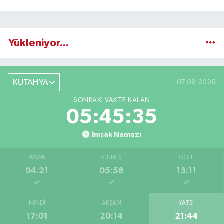
Yükleniyor...
KÜTAHYA
07.08.2026
SONRAKI VAKTE KALAN
05:45:35
İmsak Namazı
İMSAK
GÜNEŞ
ÖĞLE
04:21
05:58
13:11
İKINDI
AKŞAM
YATSI
17:01
20:14
21:44