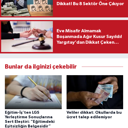
Dikkat! Bu 8 Sektör Öne Çıkıyor
Eve Misafir Almamak
Boşanmada Ağır Kusur Sayıldı!
Yargıtay’dan Dikkat Çeken
Karar
Bunlar da ilginizi çekebilir
Eğitim-İş’ten LGS
Veliler dikkat: Okullarda bu
Yerleştirme Sonuçlarına
ücret talep edilemiyor
Sert Eleştiri: “Eğitimdeki
Eşitsizliğin Belgesidir”