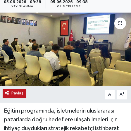
05.06.2026 - 09:38
05.06.2026 - 09:38
YAYINLANMA
GÜNCELLEME
Haber
Haber İlanlar
Kültür-Sanat
Magazin
Resmi İlanlar
Sağlık
Paylaş
-
+
A
A
Seri İlan
Eğitim programında, işletmelerin uluslararası
Siyaset
pazarlarda doğru hedeflere ulaşabilmeleri için
ihtiyaç duydukları stratejik rekabetçi istihbarat
Spor