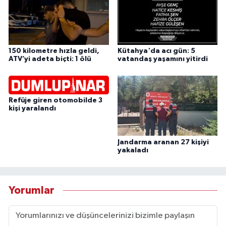
150 kilometre hızla geldi,
Kütahya'da acı gün: 5
ATV’yi adeta biçti: 1 ölü
vatandaş yaşamını yitirdi
Refüje giren otomobilde 3
kişi yaralandı
Jandarma aranan 27 kişiyi
yakaladı
Yorumlar