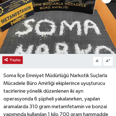
Haber
Haber İlanlar
Kültür-Sanat
Magazin
Paylaş
-
+
A
A
Resmi İlanlar
Sağlık
Soma İlçe Emniyet Müdürlüğü Narkotik Suçlarla
Mücadele Büro Amirliği ekiplerince uyuşturucu
Seri İlan
tacirlerine yönelik düzenlenen iki ayrı
operasyonda 6 şüpheli yakalanırken, yapılan
Siyaset
aramalarda 310 gram metamfetamin ve bonzai
yapımında kullanılan 1 kilo 700 gram hammadde
Spor