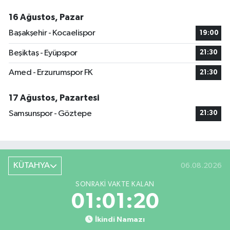
16 Ağustos, Pazar
Başakşehir - Kocaelispor
19:00
Beşiktaş - Eyüpspor
21:30
Amed - Erzurumspor FK
21:30
17 Ağustos, Pazartesi
Samsunspor - Göztepe
21:30
KÜTAHYA
06.08.2026
SONRAKI VAKTE KALAN
01:01:19
İkindi Namazı