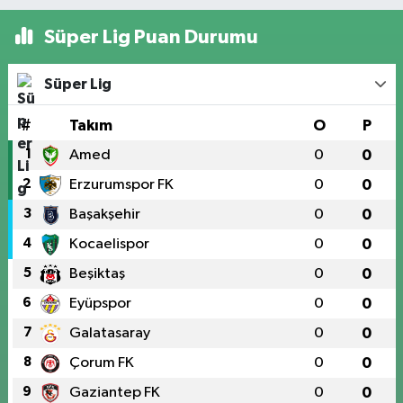
Süper Lig Puan Durumu
Süper Lig
#
Takım
O
P
1
Amed
0
0
2
Erzurumspor FK
0
0
3
Başakşehir
0
0
4
Kocaelispor
0
0
5
Beşiktaş
0
0
6
Eyüpspor
0
0
7
Galatasaray
0
0
8
Çorum FK
0
0
9
Gaziantep FK
0
0