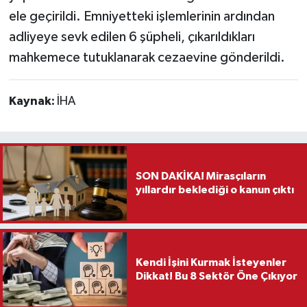
ele geçirildi. Emniyetteki işlemlerinin ardından
Teknoloji
adliyeye sevk edilen 6 şüpheli, çıkarıldıkları
mahkemece tutuklanarak cezaevine gönderildi.
Vasıta
Kaynak:
İHA
Vefat Haberleri
Yaşam
SON DAKİKA! Mirasçıların
yıllardır beklediği o kanun çıktı
Kendi İşini Kurmak İsteyenler
Dikkat! Bu 8 Sektör Öne Çıkıyor