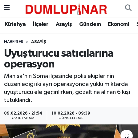
Asayiş
Kütahya Hava Durumu
Kütahya
İlçeler
Asayiş
Gündem
Ekonomi
Diğer
Kütahya Trafik Yoğunluk Haritası
HABERLER
ASAYIŞ
Uyuşturucu satıcılarına
Dünya
Süper Lig Puan Durumu ve Fikstür
operasyon
Eğitim
Tüm Manşetler
Manisa'nın Soma ilçesinde polis ekiplerinin
düzenlediği iki ayrı operasyonda yüklü miktarda
Ekonomi
Son Dakika Haberleri
uyuşturucu ele geçirilirken, gözaltına alınan 6 kişi
tutuklandı.
Eleman
Haber Arşivi
09.02.2026 - 21:54
10.02.2026 - 09:39
Emlak
YAYINLANMA
GÜNCELLEME
Gündem