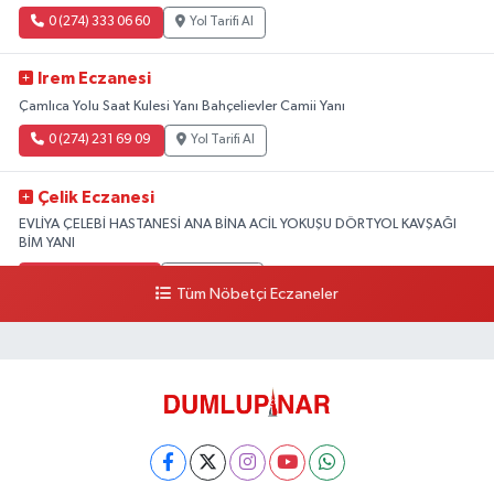
0 (274) 333 06 60
Yol Tarifi Al
Irem Eczanesi
Çamlıca Yolu Saat Kulesi Yanı Bahçelievler Camii Yanı
0 (274) 231 69 09
Yol Tarifi Al
Çelik Eczanesi
EVLİYA ÇELEBİ HASTANESİ ANA BİNA ACİL YOKUŞU DÖRTYOL KAVŞAĞI
BİM YANI
0 (274) 231 81 64
Yol Tarifi Al
Tüm Nöbetçi Eczaneler