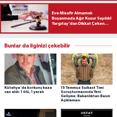
Eve Misafir Almamak
Boşanmada Ağır Kusur Sayıldı!
Yargıtay’dan Dikkat Çeken
Karar
Bunlar da ilginizi çekebilir
Kütahya'da korkunç kaza
15 Temmuz Suikast Timi
can aldı: 1 ölü, 1 yaralı
Soruşturmasında Yeni
Gelişme: Bakanlıktan Basın
Açıklaması