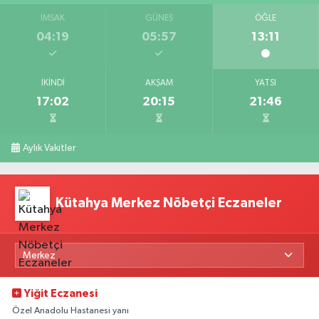
İMSAK
GÜNEŞ
ÖĞLE
04:19
05:57
13:11
İKINDI
AKŞAM
YATSI
17:02
20:15
21:46
Aylık Vakitler
Kütahya Merkez Nöbetçi Eczaneler
Yiğit Eczanesi
Özel Anadolu Hastanesi yanı