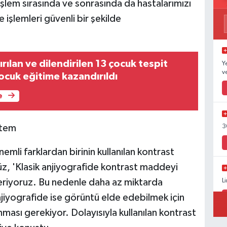
İşlem sırasında ve sonrasında da hastalarımızı
işlemleri güvenli bir şekilde
ırılan ve dilendirilen 13 çocuk tespit
Y
v
çocuk eğitime kazandırıldı
e
ntem
3
nemli farklardan birinin kullanılan kontrast
z, 'Klasik anjiyografide kontrast maddeyi
riyoruz. Bu nedenle daha az miktarda
L
jiyografide ise görüntü elde edebilmek için
ası gerekiyor. Dolayısıyla kullanılan kontrast