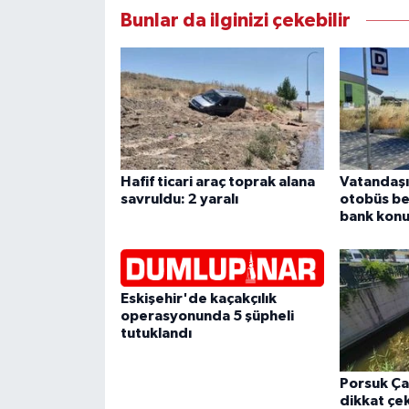
Bunlar da ilginizi çekebilir
Hafif ticari araç toprak alana
Vatandaşı
savruldu: 2 yaralı
otobüs be
bank konu
Eskişehir'de kaçakçılık
operasyonunda 5 şüpheli
tutuklandı
Porsuk Çay
dikkat çek