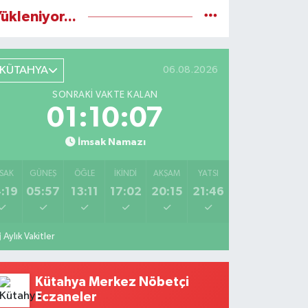
ükleniyor...
KÜTAHYA
06.08.2026
SONRAKI VAKTE KALAN
01:10:06
İmsak Namazı
SAK
GÜNEŞ
ÖĞLE
İKINDI
AKŞAM
YATSI
:19
05:57
13:11
17:02
20:15
21:46
Aylık Vakitler
Kütahya Merkez Nöbetçi
Eczaneler