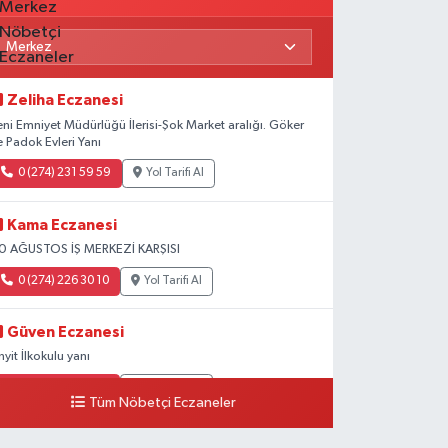
Zeliha Eczanesi
eni Emniyet Müdürlüğü İlerisi-Şok Market aralığı. Göker
e Padok Evleri Yanı
0 (274) 231 59 59
Yol Tarifi Al
Kama Eczanesi
0 AĞUSTOS İŞ MERKEZİ KARŞISI
0 (274) 226 30 10
Yol Tarifi Al
Güven Eczanesi
inyit İlkokulu yanı
0 (274) 224 34 74
Yol Tarifi Al
Tüm Nöbetçi Eczaneler