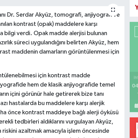
Y
ı Dr. Serdar Akyüz, tomografi, anjiyografi ve
nılan kontrast (opak) maddelere karşı
da bilgi verdi. Opak madde alerjisi bulunan
zırlık süreci uygulandığını belirten Akyüz, hem
trast maddenin damarların görüntülenmesi için
ntülenebilmesi için kontrast madde
İM
iyografide hem de klasik anjiyografide temel
04
n içini görünür hale getirerek bize tanı
azı hastalarda bu maddelere karşı alerjik
Daha önce kontrast maddeye bağlı alerji öyküsü
ekli tedbirleri aldıklarını vurgulayan Akyüz,
on riskini azaltmak amacıyla işlem öncesinde