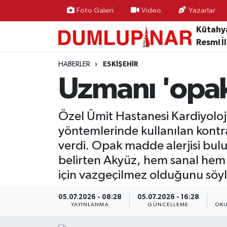
Foto Galeri
Video
Yazarlar
Kütahy
Asayiş
Kütahya Hava Durumu
Resmi İ
Diğer
Kütahya Trafik Yoğunluk Haritası
HABERLER
ESKIŞEHIR
Uzmanı 'opak 
Dünya
Süper Lig Puan Durumu ve Fikstür
Özel Ümit Hastanesi Kardiyoloj
Eğitim
Tüm Manşetler
yöntemlerinde kullanılan kontra
Ekonomi
Son Dakika Haberleri
verdi. Opak madde alerjisi bulu
belirten Akyüz, hem sanal hem
Eleman
Haber Arşivi
için vazgeçilmez olduğunu söyl
Emlak
05.07.2026 - 08:28
05.07.2026 - 16:28
YAYINLANMA
GÜNCELLEME
OKU
Gündem