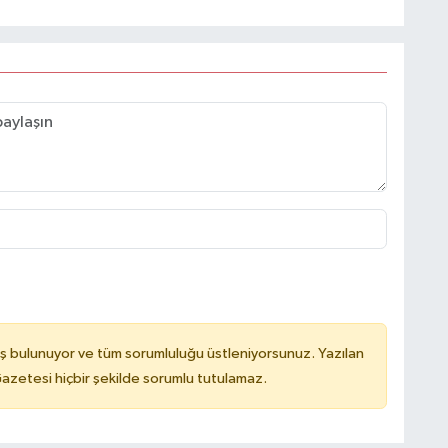
ş bulunuyor ve tüm sorumluluğu üstleniyorsunuz. Yazılan
azetesi hiçbir şekilde sorumlu tutulamaz.