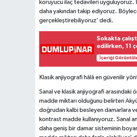
koruyucu ilaç tedavileri uyguluyoruz. 
daha yakından takip ediyoruz. Böylece 
Teknoloji
gerçekleştirebiliyoruz' dedi.
Vasıta
Sokakta çalışt
Vefat Haberleri
edilirken, 11 
İçeriği Görüntül
Yaşam
Klasik anjiyografi hâlâ en güvenilir yö
Sanal ve klasik anjiyografi arasındaki ö
madde miktarı olduğunu belirten Akyü
doğrudan kalbi besleyen damarlara ve
kontrast madde kullanıyoruz. Sanal an
daha geniş bir damar sisteminin boyanm