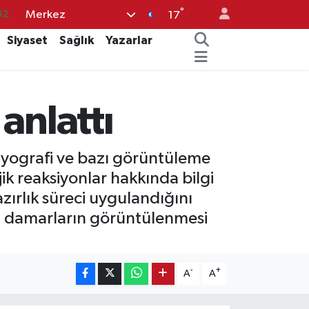
°
Merkez
32
17
08
Siyaset
Sağlık
Yazarlar
02
16
anlattı
44
11
iyografi ve bazı görüntüleme
ik reaksiyonlar hakkında bilgi
zırlık süreci uygulandığını
n damarların görüntülenmesi
-
+
A
A