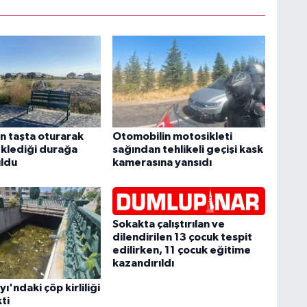
n taşta oturarak
Otomobilin motosikleti
klediği durağa
sağından tehlikeli geçişi kask
ldu
kamerasına yansıdı
Sokakta çalıştırılan ve
dilendirilen 13 çocuk tespit
edilirken, 11 çocuk eğitime
kazandırıldı
ı'ndaki çöp kirliliği
ti