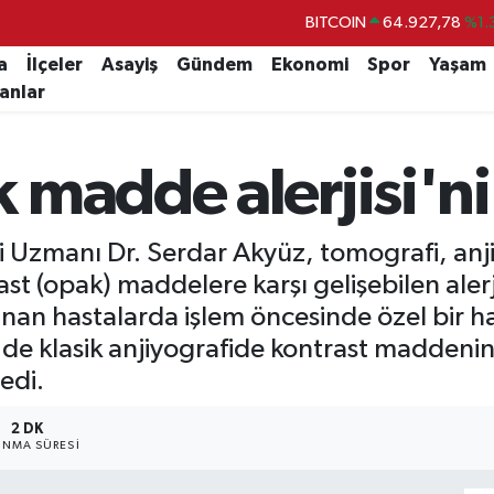
BITCOIN
64.927,78
%1.
DOLAR
47,5894
%0.
a
İlçeler
Asayiş
Gündem
Ekonomi
Spor
Yaşam
lanlar
EURO
55,0398
%-0.
STERLİN
64,1581
%0.
madde alerjisi'ni 
GRAM ALTIN
6508.83
%4.
BİST100
13.703
%
i Uzmanı Dr. Serdar Akyüz, tomografi, anj
st (opak) maddelere karşı gelişebilen alerj
nan hastalarda işlem öncesinde özel bir ha
 de klasik anjiyografide kontrast maddeni
edi.
2 DK
NMA SÜRESI