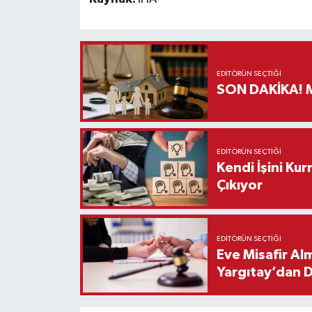
EDITÖRÜN SEÇTIĞI
S
EDITÖRÜN SEÇTIĞI
Kendi İşini Ku
Çıkıyor
EDITÖRÜN SEÇTIĞI
Eve Misafir Al
Yargıtay’dan 