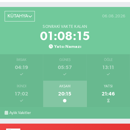
KÜTAHYA
06.08.2026
SONRAKI VAKTE KALAN
01:08:14
Yatsı Namazı
İMSAK
GÜNEŞ
ÖĞLE
04:19
05:57
13:11
İKINDI
AKŞAM
YATSI
17:02
20:15
21:46
Aylık Vakitler