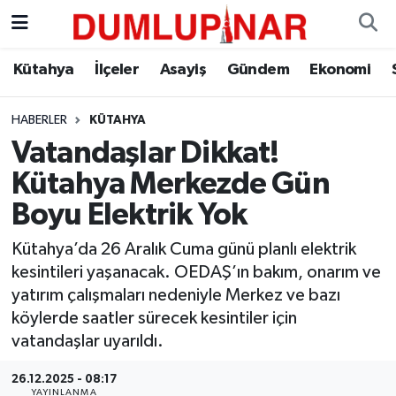
Asayiş
Kütahya Hava Durumu
Kütahya
İlçeler
Asayiş
Gündem
Ekonomi
Diğer
Kütahya Trafik Yoğunluk Haritası
HABERLER
KÜTAHYA
Vatandaşlar Dikkat!
Dünya
Süper Lig Puan Durumu ve Fikstür
Kütahya Merkezde Gün
Eğitim
Tüm Manşetler
Boyu Elektrik Yok
Ekonomi
Son Dakika Haberleri
Kütahya’da 26 Aralık Cuma günü planlı elektrik
kesintileri yaşanacak. OEDAŞ’ın bakım, onarım ve
Eleman
Haber Arşivi
yatırım çalışmaları nedeniyle Merkez ve bazı
köylerde saatler sürecek kesintiler için
Emlak
vatandaşlar uyarıldı.
26.12.2025 - 08:17
Gündem
YAYINLANMA