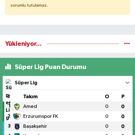
sorumlu tutulamaz.
Yükleniyor...
Süper Lig Puan Durumu
Süper Lig
#
Takım
O
P
1
Amed
0
0
2
Erzurumspor FK
0
0
3
Başakşehir
0
0