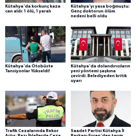
Kütahya'da korkunç kaza
Kütahya'yı yasa boğmuştu:
can aldı: 1 ölü, 1 yaralı
Genç doktorun ölüm
nedeni belli oldu
Kütahya'da Otobüste
Kütahya'da dolandırıcıların
Tansiyonlar Yükseldi!
yeni yöntemi şaşkına
çevirdi: Belediyeden kritik
uyarı
Trafik Cezalarında Rekor
Saadet Partisi Kütahya İl
Artış: Bazı İhlallerde Ceza
Başkanı Evren'den tarım