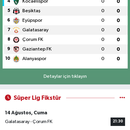
4
Kocaelispor
0
0
5
Beşiktaş
0
0
6
Eyüpspor
0
0
7
Galatasaray
0
0
8
Çorum FK
0
0
9
Gaziantep FK
0
0
10
Alanyaspor
0
0
Detaylar için tıklayın
Süper Lig Fikstür
14 Ağustos, Cuma
Galatasaray - Çorum FK
21:30