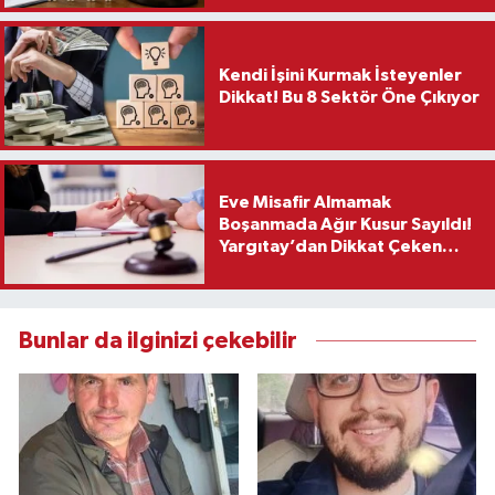
Kendi İşini Kurmak İsteyenler
Dikkat! Bu 8 Sektör Öne Çıkıyor
Eve Misafir Almamak
Boşanmada Ağır Kusur Sayıldı!
Yargıtay’dan Dikkat Çeken
Karar
Bunlar da ilginizi çekebilir