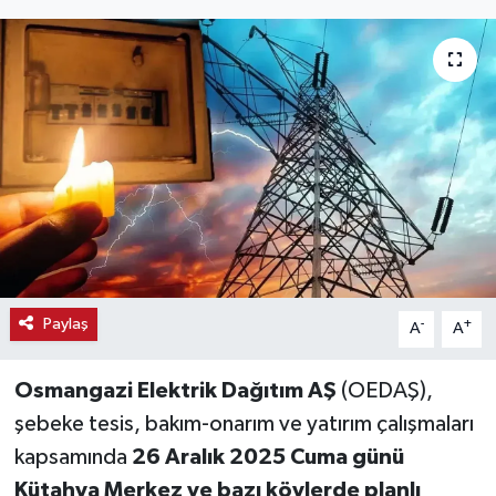
Haber
Haber İlanlar
Kültür-Sanat
Magazin
Resmi İlanlar
Sağlık
Paylaş
-
+
A
A
Seri İlan
Osmangazi Elektrik Dağıtım AŞ
(OEDAŞ),
şebeke tesis, bakım-onarım ve yatırım çalışmaları
Siyaset
kapsamında
26 Aralık 2025 Cuma günü
Kütahya Merkez ve bazı köylerde planlı
Spor