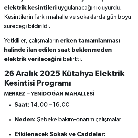
elektrik kesintileri
uygulanacağını duyurdu.
Teknoloji
Kesintilerin farklı mahalle ve sokaklarda gün boyu
süreceği bildirildi.
Vasıta
Yetkililer, çalışmaların
erken tamamlanması
Vefat Haberleri
halinde ilan edilen saat beklenmeden
elektrik verileceğini
belirtti.
Yaşam
26 Aralık 2025 Kütahya Elektrik
Kesintisi Programı
MERKEZ – YENİDOĞAN MAHALLESİ
Saat:
14.00 – 16.00
Neden:
Şebeke bakım-onarım çalışmaları
Etkilenecek Sokak ve Caddeler: