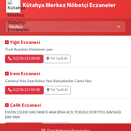
Kütahya Merkez Nöbetçi Eczaneler
Yiğit Eczanesi
Özel Anadolu Hastanesi yanı
0 (274) 333 06 60
Yol Tarifi Al
Irem Eczanesi
Çamlıca Yolu Saat Kulesi Yanı Bahçelievler Camii Yanı
0 (274) 231 69 09
Yol Tarifi Al
Çelik Eczanesi
EVLİYA ÇELEBİ HASTANESİ ANA BİNA ACİL YOKUŞU DÖRTYOL KAVŞAĞI
BİM YANI
0 (274) 231 81 64
Yol Tarifi Al
Tüm Nöbetçi Eczaneler