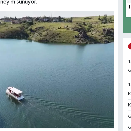
eneyim sunuyor.
1
1
G
1
K
K
G
G