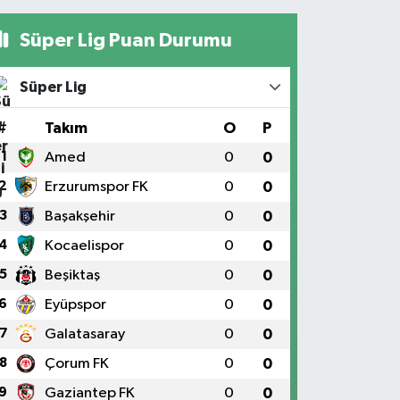
Süper Lig Puan Durumu
Süper Lig
#
Takım
O
P
1
Amed
0
0
2
Erzurumspor FK
0
0
3
Başakşehir
0
0
4
Kocaelispor
0
0
5
Beşiktaş
0
0
6
Eyüpspor
0
0
7
Galatasaray
0
0
8
Çorum FK
0
0
9
Gaziantep FK
0
0