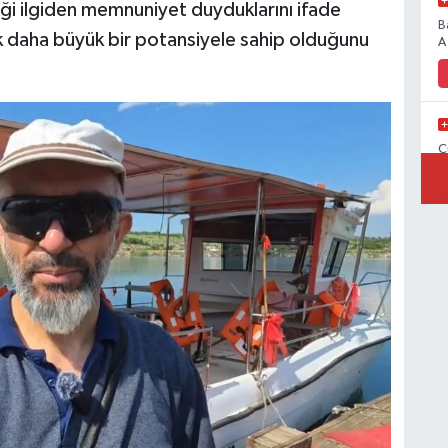
iği ilgiden memnuniyet duyduklarını ifade
B
k daha büyük bir potansiyele sahip olduğunu
A
C
E
K
C
K