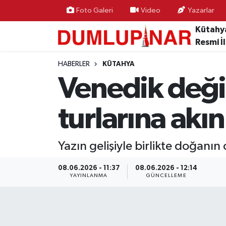
Foto Galeri
Video
Yazarlar
Kütahy
Asayiş
Kütahya Hava Durumu
Resmi İ
Diğer
Kütahya Trafik Yoğunluk Haritası
HABERLER
KÜTAHYA
Venedik değil
Dünya
Süper Lig Puan Durumu ve Fikstür
turlarına akı
Eğitim
Tüm Manşetler
Ekonomi
Son Dakika Haberleri
Yazın gelişiyle birlikte doğanın
Eleman
Haber Arşivi
08.06.2026 - 11:37
08.06.2026 - 12:14
YAYINLANMA
GÜNCELLEME
Emlak
Gündem