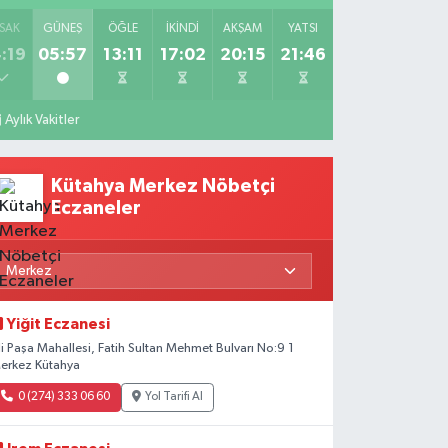
SAK
GÜNEŞ
ÖĞLE
İKINDI
AKŞAM
YATSI
:19
05:57
13:11
17:02
20:15
21:46
Aylık Vakitler
Kütahya Merkez Nöbetçi
Eczaneler
Yiğit Eczanesi
li Paşa Mahallesi, Fatih Sultan Mehmet Bulvarı No:9 1
erkez Kütahya
0 (274) 333 06 60
Yol Tarifi Al