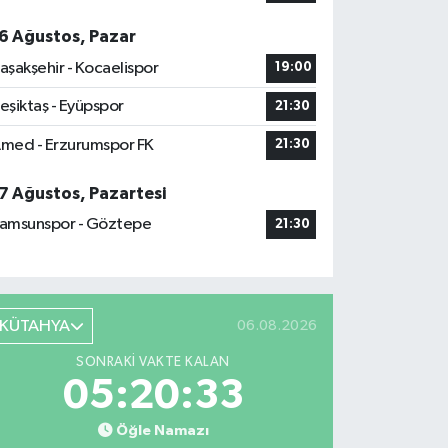
6 Ağustos, Pazar
aşakşehir - Kocaelispor
19:00
eşiktaş - Eyüpspor
21:30
med - Erzurumspor FK
21:30
7 Ağustos, Pazartesi
amsunspor - Göztepe
21:30
KÜTAHYA
06.08.2026
SONRAKI VAKTE KALAN
05:20:32
Öğle Namazı