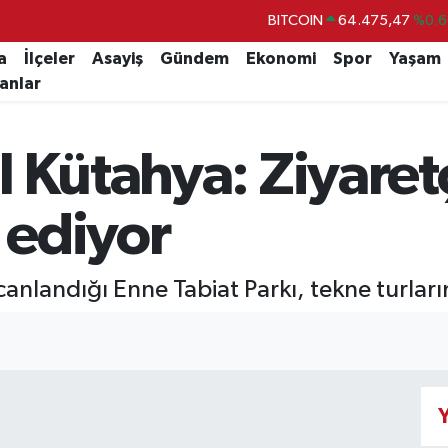
DOLAR
47,5971
%0.0
EURO
55,1336
%0.1
a
İlçeler
Asayiş
Gündem
Ekonomi
Spor
Yaşam
lanlar
STERLİN
64,2534
%0.2
GRAM ALTIN
6518.23
%0.3
 Kütahya: Ziyaretç
BİST100
13.703
%
BITCOIN
64.475,47
%0.6
n ediyor
 canlandığı Enne Tabiat Parkı, tekne turları
Y