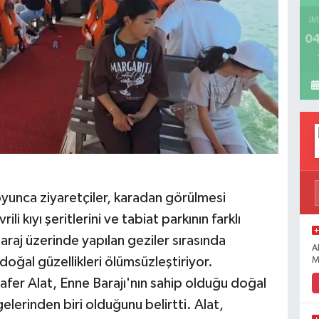
İM
04
oyunca ziyaretçiler, karadan görülmesi
i kıyı şeritlerini ve tabiat parkının farklı
araj üzerinde yapılan geziler sırasında
A
oğal güzellikleri ölümsüzleştiriyor.
M
Zafer Alat, Enne Barajı'nın sahip olduğu doğal
elerinden biri olduğunu belirtti. Alat,