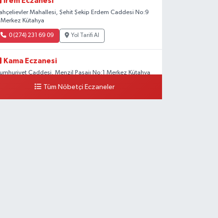
Irem Eczanesi
ahçelievler Mahallesi, Şehit Şekip Erdem Caddesi No:9
 Merkez Kütahya
0 (274) 231 69 09
Yol Tarifi Al
Kama Eczanesi
umhuriyet Caddesi, Menzil Pasajı No:1 Merkez Kütahya
Tüm Nöbetçi Eczaneler
0 (274) 226 30 10
Yol Tarifi Al
Çelik Eczanesi
vliya Çelebi Mahallesi, Nafia Garaj Yolu No:2 Merkez
ütahya
0 (274) 231 81 64
Yol Tarifi Al
Dönmez Eczanesi
emalettin Mahallesi, Kıbrıs Caddesi No:21 Merkez
ütahya
0 (274) 223 79 02
Yol Tarifi Al