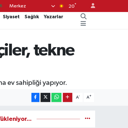
°
Merkez
5
20
8
Siyaset
Sağlık
Yazarlar
2
9
iler, tekne
0
6
na ev sahipliği yapıyor.
-
+
A
A
ükleniyor...