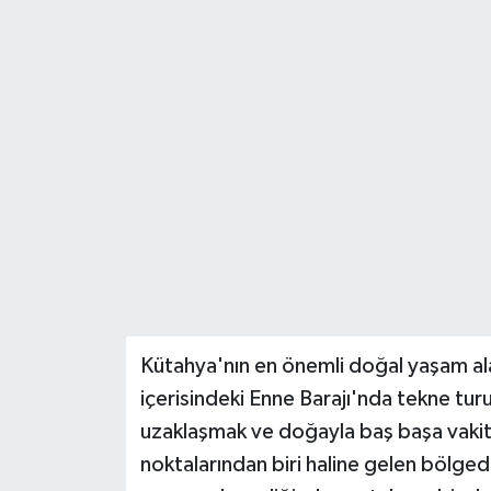
Haber
Haber İlanlar
Kültür-Sanat
Magazin
Resmi İlanlar
Sağlık
Kütahya'nın en önemli doğal yaşam alan
Seri İlan
içerisindeki Enne Barajı'nda tekne tu
Siyaset
uzaklaşmak ve doğayla baş başa vakit
noktalarından biri haline gelen bölged
Spor