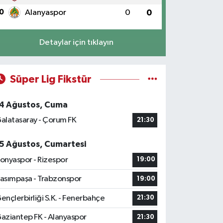
0
Alanyaspor
0
0
Detaylar için tıklayın
Süper Lig Fikstür
4 Ağustos, Cuma
alatasaray - Çorum FK
21:30
5 Ağustos, Cumartesi
onyaspor - Rizespor
19:00
asımpaşa - Trabzonspor
19:00
ençlerbirliği S.K. - Fenerbahçe
21:30
aziantep FK - Alanyaspor
21:30