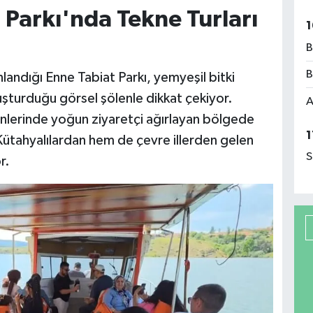
Parkı'nda Tekne Turları
1
B
B
nlandığı Enne Tabiat Parkı, yemyeşil bitki
uşturduğu görsel şölenle dikkat çekiyor.
A
 günlerinde yoğun ziyaretçi ağırlayan bölgede
1
Kütahyalılardan hem de çevre illerden gelen
S
r.