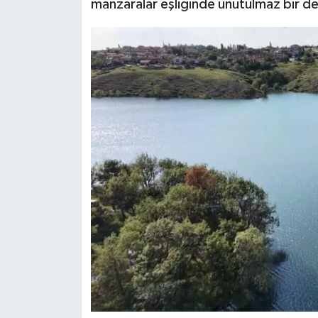
manzaralar eşliğinde unutulmaz bir d
Teknoloji
Vasıta
Vefat Haberleri
Yaşam