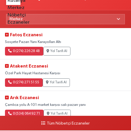
Fatoş Eczanesi
Sosyete Pazarı Yanı Karayolları Altı
0 (274) 226 28 48
Yol Tarifi Al
Atakent Eczanesi
Özel Park Hayat Hastanesi Karşısı
0 (274) 271 51 55
Yol Tarifi Al
Arık Eczanesi
Çamlıca yolu A-101 market karşısı salı pazarı yanı
0 (534) 064 92 71
Yol Tarifi Al
Tüm Nöbetçi Eczaneler