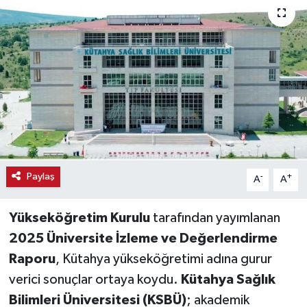
Haber
Haber İlanlar
Kültür-Sanat
Magazin
Resmi İlanlar
Paylaş
-
+
A
A
Sağlık
Yükseköğretim Kurulu
tarafından yayımlanan
Seri İlan
2025 Üniversite İzleme ve Değerlendirme
Raporu
, Kütahya yükseköğretimi adına gurur
Siyaset
verici sonuçlar ortaya koydu.
Kütahya Sağlık
Bilimleri Üniversitesi (KSBÜ)
; akademik
Spor