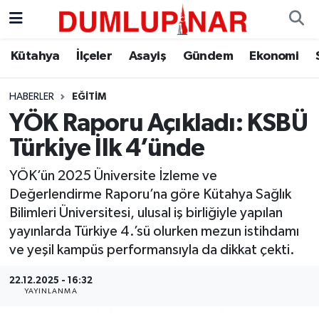
Asayiş
Kütahya Hava Durumu
Kütahya
İlçeler
Asayiş
Gündem
Ekonomi
Diğer
Kütahya Trafik Yoğunluk Haritası
HABERLER
EĞITIM
YÖK Raporu Açıkladı: KSBÜ
Dünya
Süper Lig Puan Durumu ve Fikstür
Türkiye İlk 4’ünde
Eğitim
Tüm Manşetler
YÖK’ün 2025 Üniversite İzleme ve
Değerlendirme Raporu’na göre Kütahya Sağlık
Ekonomi
Son Dakika Haberleri
Bilimleri Üniversitesi, ulusal iş birliğiyle yapılan
yayınlarda Türkiye 4.’sü olurken mezun istihdamı
Eleman
Haber Arşivi
ve yeşil kampüs performansıyla da dikkat çekti.
Emlak
22.12.2025 - 16:32
YAYINLANMA
Gündem