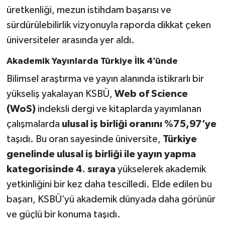
üretkenliği, mezun istihdam başarısı ve
Teknoloji
sürdürülebilirlik vizyonuyla raporda dikkat çeken
üniversiteler arasında yer aldı.
Vasıta
Akademik Yayınlarda Türkiye İlk 4’ünde
Vefat Haberleri
Bilimsel araştırma ve yayın alanında istikrarlı bir
yükseliş yakalayan KSBÜ,
Web of Science
Yaşam
(WoS)
indeksli dergi ve kitaplarda yayımlanan
çalışmalarda
ulusal iş birliği oranını %75,97’ye
taşıdı. Bu oran sayesinde üniversite,
Türkiye
genelinde ulusal iş birliği ile yayın yapma
kategorisinde 4. sıraya
yükselerek akademik
yetkinliğini bir kez daha tescilledi. Elde edilen bu
başarı, KSBÜ’yü akademik dünyada daha görünür
ve güçlü bir konuma taşıdı.