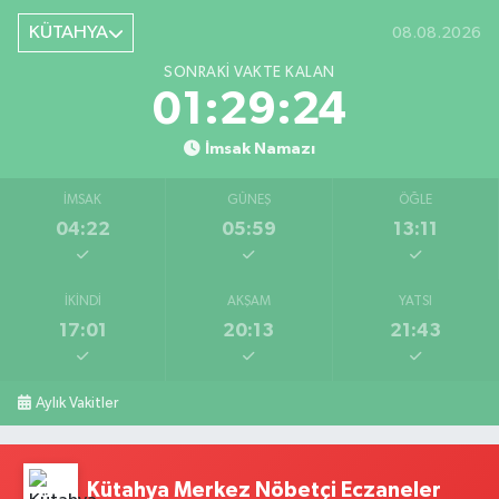
KÜTAHYA
08.08.2026
SONRAKI VAKTE KALAN
01:29:24
İmsak Namazı
İMSAK
GÜNEŞ
ÖĞLE
04:22
05:59
13:11
İKINDI
AKŞAM
YATSI
17:01
20:13
21:43
Aylık Vakitler
Kütahya Merkez Nöbetçi Eczaneler