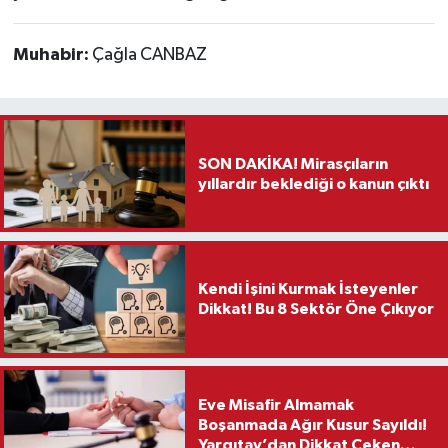
Muhabir:
Çağla CANBAZ
SON DAKİKA! Mirasçıların
yıllardır beklediği o kanun çıktı
Kendi İşini Kurmak İsteyenler
Dikkat! Bu 8 Sektör Öne Çıkıyor
Eve Misafir Almamak
Boşanmada Ağır Kusur Sayıldı!
Yargıtay’dan Dikkat Çeken