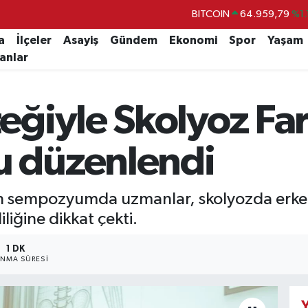
BITCOIN
64.959,79
%1.
DOLAR
47,7436
%0.
a
İlçeler
Asayiş
Gündem
Ekonomi
Spor
Yaşam
lanlar
EURO
55,2510
%0.
STERLİN
64,4811
%0.
ğiyle Skolyoz Far
GRAM ALTIN
6660.55
%0.
BİST100
13.779
%-
 düzenlendi
 sempozyumda uzmanlar, skolyozda erken
liğine dikkat çekti.
1 DK
NMA SÜRESI
Y