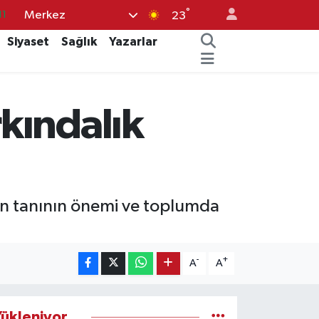
°
Merkez
11
23
18
Siyaset
Sağlık
Yazarlar
32
38
kındalık
03
14
 tanının önemi ve toplumda
-
+
A
A
ükleniyor...