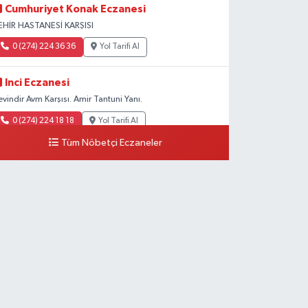
Cumhuriyet Konak Eczanesi
EHİR HASTANESİ KARŞISI
0 (274) 224 36 36
Yol Tarifi Al
Inci Eczanesi
evindir Avm Karşısı. Amir Tantuni Yanı.
0 (274) 224 18 18
Yol Tarifi Al
Tüm Nöbetçi Eczaneler