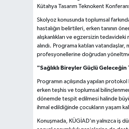
Kütahya Tasarım Teknokent Konferans 
Teknoloji
Skolyoz konusunda toplumsal farkın
hastalığın belirtileri, erken tanının 
Vasıta
alışkanlıkları ve egzersizin tedavideki
Vefat Haberleri
alındı. Programa katılan vatandaşlar, 
profesyonellerine doğrudan yöneltme 
Yaşam
"Sağlıklı Bireyler Güçlü Geleceğin
Programın açılışında yapılan protokol 
erken teşhis ve toplumsal bilinçlenme
dönemde tespit edilmesi halinde büyük
ihmal edildiğinde çocukların yaşam kali
Konuşmada, KÜGİAD'ın yalnızca iş dün