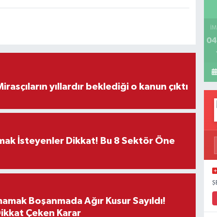
İM
04
ON DAKİKA! Mirasçıların yıllardır beklediği o kanun çıktı
rmak İsteyenler Dikkat! Bu 8 Sektör Öne
Ş
mamak Boşanmada Ağır Kusur Sayıldı!
Dikkat Çeken Karar