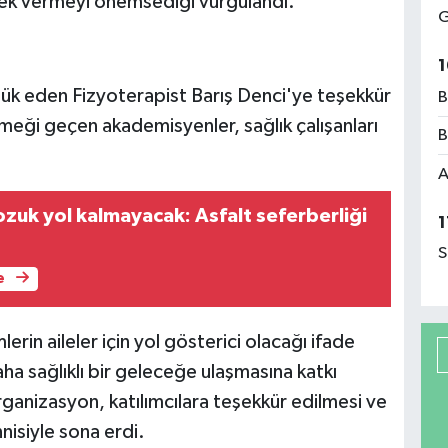
tek vermeyi önemsediği vurgulandı.
G
1
 eden Fizyoterapist Barış Denci'ye teşekkür
B
ği geçen akademisyenler, sağlık çalışanları
B
A
zuk yol kalmayacak: Asfalt seferberliği
1
S
e
rin aileler için yol gösterici olacağı ifade
a sağlıklı bir geleceğe ulaşmasına katkı
Organizasyon, katılımcılara teşekkür edilmesi ve
siyle sona erdi.