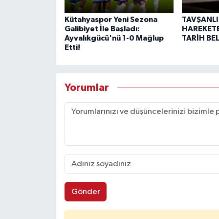
Kütahyaspor Yeni Sezona
TAVŞANLI
Galibiyet İle Başladı:
HAREKETE
Ayvalıkgücü'nü 1-0 Mağlup
TARİH BE
Etti!
Yorumlar
Gönder