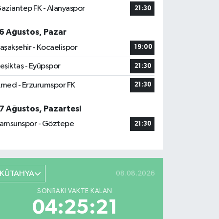
aziantep FK - Alanyaspor
21:30
6 Ağustos, Pazar
aşakşehir - Kocaelispor
19:00
eşiktaş - Eyüpspor
21:30
med - Erzurumspor FK
21:30
7 Ağustos, Pazartesi
amsunspor - Göztepe
21:30
KÜTAHYA
08.08.2026
SONRAKI VAKTE KALAN
04:25:20