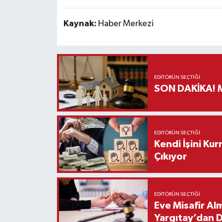
Kaynak:
Haber Merkezi
EDITÖRÜN SEÇTIĞI
S
EDITÖRÜN SEÇTIĞI
Kendi İşini Ku
Çıkıyor
EDITÖRÜN SEÇTIĞI
Eve Misafir Al
Yargıtay’dan 