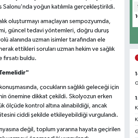
Salonu'nda yoğun katılımla gerçekleştirildi.
1
dalık oluşturmayı amaçlayan sempozyumda,
önemi, güncel tedavi yöntemleri, doğru duruş
 rolü alanında uzman isimler tarafından ele
merak ettikleri soruları uzman hekim ve sağlık
fırsatı buldu.
 Temelidir"
1
G
konuşmasında, çocukların sağlıklı geleceği için
nin önemine dikkat çekildi. Skolyozun erken
1
 ölçüde kontrol altına alınabildiği, ancak
K
tesini ciddi şekilde etkileyebildiği vurgulandı.
K
yasına değil, toplum yararına hayata geçirilen
G