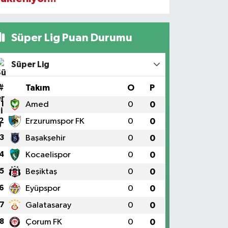
Süper Lig Puan Durumu
Süper Lig
#
Takım
O
P
1
Amed
0
0
2
Erzurumspor FK
0
0
3
Başakşehir
0
0
4
Kocaelispor
0
0
5
Beşiktaş
0
0
6
Eyüpspor
0
0
7
Galatasaray
0
0
8
Çorum FK
0
0