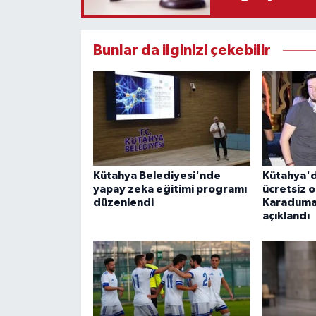
Bunlar da ilginizi çekebilir
Kütahya Belediyesi'nde
Kütahya'd
yapay zeka eğitimi programı
ücretsiz 
düzenlendi
Karaduman
açıklandı