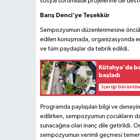
sosyal sorumluluk projelerine de des
Barış Denci'ye Teşekkür
Sempozyumun düzenlenmesine öncülük
edilen konuşmada, organizasyonda eme
ve tüm paydaşlar da tebrik edildi.
Kütahya'da bo
başladı
İçeriği Görüntül
Programda paylaşılan bilgi ve deneyimle
edilirken, sempozyumun çocukların dah
sunacağına olan inanç dile getirildi. 
sempozyumun verimli geçmesi temenni