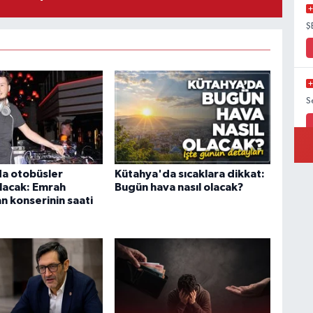
Ş
S
a otobüsler
Kütahya'da sıcaklara dikkat:
olacak: Emrah
Bugün hava nasıl olacak?
 konserinin saati