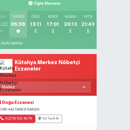
Öğle Namazı
SAK
GÜNEŞ
ÖĞLE
İKINDI
AKŞAM
YATSI
:22
05:59
13:11
17:01
20:13
21:43
Aylık Vakitler
Kütahya Merkez Nöbetçi
Eczaneler
Doğa Eczanesi
EHİR HASTANESİ KARŞISI
0 (274) 502 46 76
Yol Tarifi Al