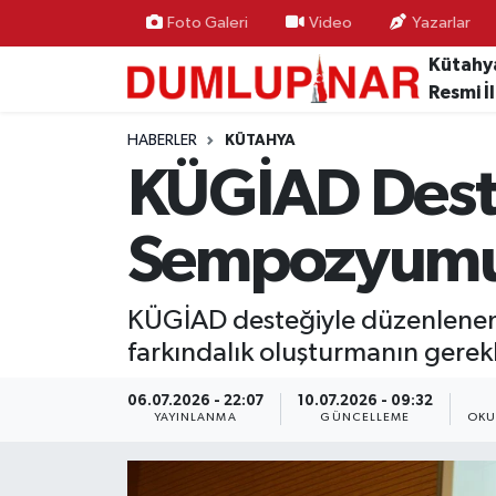
Foto Galeri
Video
Yazarlar
Kütahy
Asayiş
Kütahya Hava Durumu
Resmi İ
Diğer
Kütahya Trafik Yoğunluk Haritası
HABERLER
KÜTAHYA
KÜGİAD Deste
Dünya
Süper Lig Puan Durumu ve Fikstür
Sempozyumu
Eğitim
Tüm Manşetler
Ekonomi
Son Dakika Haberleri
KÜGİAD desteğiyle düzenlenen
farkındalık oluşturmanın gerekli
Eleman
Haber Arşivi
06.07.2026 - 22:07
10.07.2026 - 09:32
YAYINLANMA
GÜNCELLEME
OKU
Emlak
Gündem