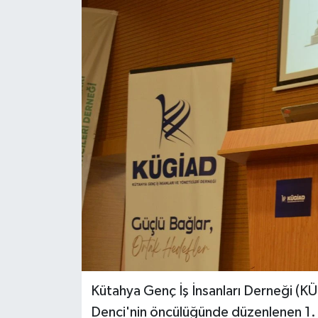
Haber
Haber İlanlar
Kültür-Sanat
Magazin
Resmi İlanlar
Sağlık
Seri İlan
Siyaset
Kütahya Genç İş İnsanları Derneği (KÜ
Denci'nin öncülüğünde düzenlenen 1.
Spor