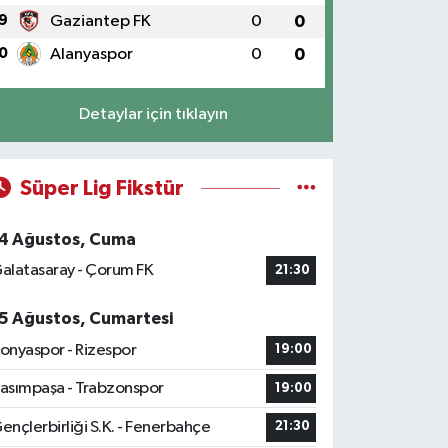
9
Gaziantep FK
0
0
0
Alanyaspor
0
0
Detaylar için tıklayın
Süper Lig Fikstür
4 Ağustos, Cuma
alatasaray - Çorum FK
21:30
5 Ağustos, Cumartesi
onyaspor - Rizespor
19:00
asımpaşa - Trabzonspor
19:00
ençlerbirliği S.K. - Fenerbahçe
21:30