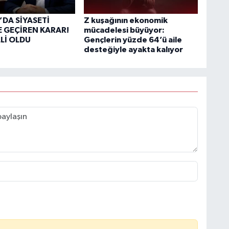
’DA SİYASETİ
Z kuşağının ekonomik
 GEÇİREN KARAR!
mücadelesi büyüyor:
LLİ OLDU
Gençlerin yüzde 64’ü aile
desteğiyle ayakta kalıyor