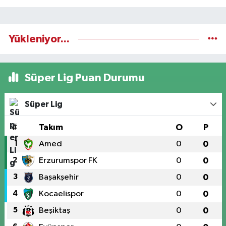
Yükleniyor...
Süper Lig Puan Durumu
Süper Lig
#
Takım
O
P
1
Amed
0
0
2
Erzurumspor FK
0
0
3
Başakşehir
0
0
4
Kocaelispor
0
0
5
Beşiktaş
0
0