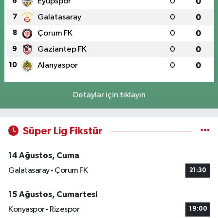
6
Eyüpspor
0
0
7
Galatasaray
0
0
8
Çorum FK
0
0
9
Gaziantep FK
0
0
10
Alanyaspor
0
0
Detaylar için tıklayın
Süper Lig Fikstür
14 Ağustos, Cuma
Galatasaray - Çorum FK
21:30
15 Ağustos, Cumartesi
Konyaspor - Rizespor
19:00