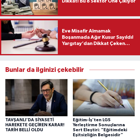
Dikkat! Bu 8 Sektör Öne Çıkıyor
Eve Misafir Almamak
Boşanmada Ağır Kusur Sayıldı!
Yargıtay’dan Dikkat Çeken
Karar
Bunlar da ilginizi çekebilir
TAVŞANLI’DA SİYASETİ
Eğitim-İş’ten LGS
HAREKETE GEÇİREN KARAR!
Yerleştirme Sonuçlarına
TARİH BELLİ OLDU
Sert Eleştiri: “Eğitimdeki
Eşitsizliğin Belgesidir”