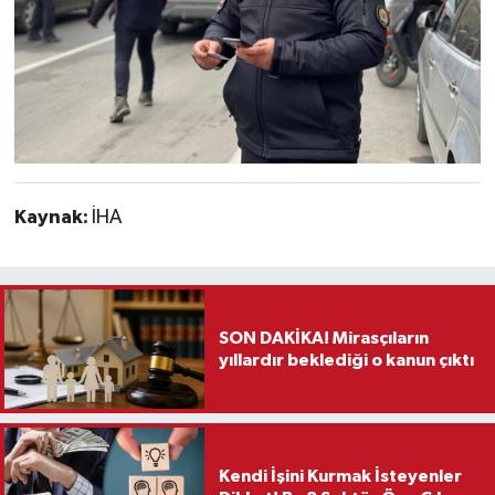
Kaynak:
İHA
SON DAKİKA! Mirasçıların
yıllardır beklediği o kanun çıktı
Kendi İşini Kurmak İsteyenler