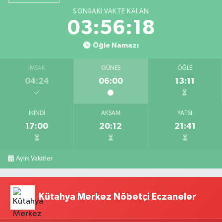
SONRAKI VAKTE KALAN
03:56:17
Öğle Namazı
İMSAK
GÜNEŞ
ÖĞLE
04:24
06:00
13:11
İKINDI
AKŞAM
YATSI
17:00
20:12
21:41
Aylık Vakitler
Kütahya Merkez Nöbetçi Eczaneler