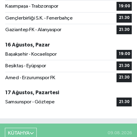
Kasımpaşa - Trabzonspor
19:00
Gençlerbirliği S.K. - Fenerbahçe
21:30
Gaziantep FK - Alanyaspor
21:30
16 Ağustos, Pazar
Başakşehir - Kocaelispor
19:00
Beşiktaş - Eyüpspor
21:30
Amed - Erzurumspor FK
21:30
17 Ağustos, Pazartesi
Samsunspor - Göztepe
21:30
KÜTAHYA
09.08.2026