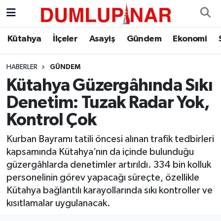
Asayiş
Kütahya Hava Durumu
Kütahya
İlçeler
Asayiş
Gündem
Ekonomi
Diğer
Kütahya Trafik Yoğunluk Haritası
HABERLER
GÜNDEM
Kütahya Güzergâhında Sıkı
Dünya
Süper Lig Puan Durumu ve Fikstür
Denetim: Tuzak Radar Yok,
Eğitim
Tüm Manşetler
Kontrol Çok
Ekonomi
Son Dakika Haberleri
Kurban Bayramı tatili öncesi alınan trafik tedbirleri
kapsamında Kütahya’nın da içinde bulunduğu
Eleman
Haber Arşivi
güzergâhlarda denetimler artırıldı. 334 bin kolluk
personelinin görev yapacağı süreçte, özellikle
Emlak
Kütahya bağlantılı karayollarında sıkı kontroller ve
kısıtlamalar uygulanacak.
Gündem