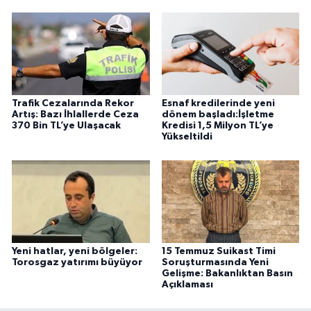
Trafik Cezalarında Rekor
Esnaf kredilerinde yeni
Artış: Bazı İhlallerde Ceza
dönem başladı:İşletme
370 Bin TL’ye Ulaşacak
Kredisi 1,5 Milyon TL’ye
Yükseltildi
Yeni hatlar, yeni bölgeler:
15 Temmuz Suikast Timi
Torosgaz yatırımı büyüyor
Soruşturmasında Yeni
Gelişme: Bakanlıktan Basın
Açıklaması