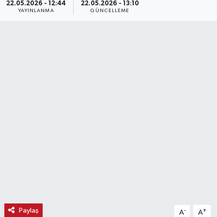
22.05.2026 - 12:44
22.05.2026 - 13:10
YAYINLANMA
GÜNCELLEME
Haber
Haber İlanlar
Kültür-Sanat
Magazin
Resmi İlanlar
Sağlık
Seri İlan
Siyaset
Paylaş
-
+
A
A
Spor