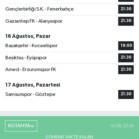
Gençlerbirliği S.K. - Fenerbahçe
21:30
Gaziantep FK - Alanyaspor
21:30
16 Ağustos, Pazar
Başakşehir - Kocaelispor
19:00
Beşiktaş - Eyüpspor
21:30
Amed - Erzurumspor FK
21:30
17 Ağustos, Pazartesi
Samsunspor - Göztepe
21:30
KÜTAHYA
10.08.2026
SONRAKI VAKTE KALAN