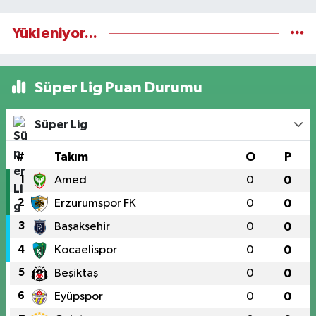
Yükleniyor...
Süper Lig Puan Durumu
Süper Lig
#
Takım
O
P
1
Amed
0
0
2
Erzurumspor FK
0
0
3
Başakşehir
0
0
4
Kocaelispor
0
0
5
Beşiktaş
0
0
6
Eyüpspor
0
0