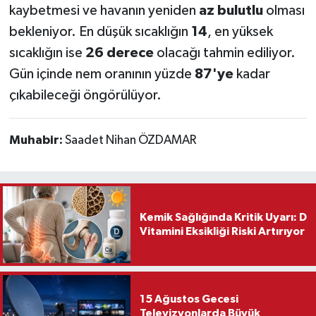
kaybetmesi ve havanın yeniden
az bulutlu
olması
bekleniyor. En düşük sıcaklığın
14
, en yüksek
sıcaklığın ise
26 derece
olacağı tahmin ediliyor.
Gün içinde nem oranının yüzde
87'ye
kadar
çıkabileceği öngörülüyor.
Muhabir:
Saadet Nihan ÖZDAMAR
Kemik Sağlığında Kritik Uyarı: D
Vitamini Eksikliği Riski Artırıyor
15 Ağustos Gecesi
Televizyonlarda Büyük