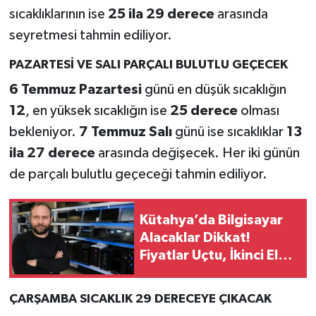
sıcaklıklarının ise
25 ila 29 derece
arasında
Teknoloji
seyretmesi tahmin ediliyor.
PAZARTESİ VE SALI PARÇALI BULUTLU GEÇECEK
Vasıta
6 Temmuz Pazartesi
günü en düşük sıcaklığın
Vefat Haberleri
12
, en yüksek sıcaklığın ise
25 derece
olması
bekleniyor.
7 Temmuz Salı
günü ise sıcaklıklar
13
Yaşam
ila 27 derece
arasında değişecek. Her iki günün
de parçalı bulutlu geçeceği tahmin ediliyor.
Kütahya’da Bilgisayar
Alacaklar Dikkat!
Fiyatlar Uçtu, İkinci El
Pazarı Hareketlendi
ÇARŞAMBA SICAKLIK 29 DERECEYE ÇIKACAK