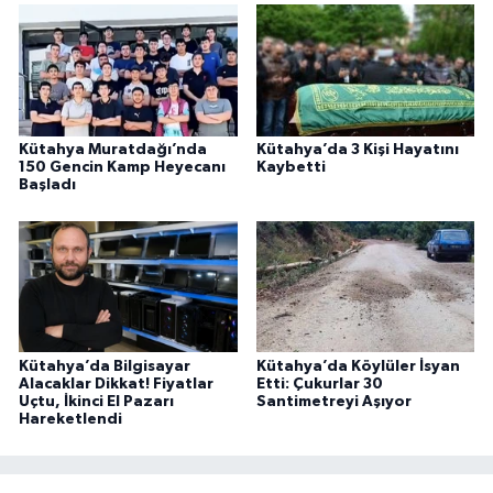
Kütahya Muratdağı’nda
Kütahya’da 3 Kişi Hayatını
150 Gencin Kamp Heyecanı
Kaybetti
Başladı
Kütahya’da Bilgisayar
Kütahya’da Köylüler İsyan
Alacaklar Dikkat! Fiyatlar
Etti: Çukurlar 30
Uçtu, İkinci El Pazarı
Santimetreyi Aşıyor
Hareketlendi