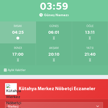
03:59
Güneş Namazı
İMSAK
GÜNEŞ
ÖĞLE
04:25
06:01
13:11
İKINDI
AKŞAM
YATSI
17:00
20:10
21:40
Aylık Vakitler
Kütahya Merkez Nöbetçi Eczaneler