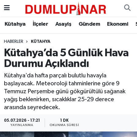
Asayiş
Kütahya Hava Durumu
Kütahya
İlçeler
Asayiş
Gündem
Ekonomi
Diğer
Kütahya Trafik Yoğunluk Haritası
HABERLER
KÜTAHYA
Kütahya’da 5 Günlük Hava
Dünya
Süper Lig Puan Durumu ve Fikstür
Durumu Açıklandı
Eğitim
Tüm Manşetler
Kütahya’da hafta parçalı bulutlu havayla
başlayacak. Meteoroloji tahminlerine göre 9
Ekonomi
Son Dakika Haberleri
Temmuz Perşembe günü gökgürültülü sağanak
yağış beklenirken, sıcaklıklar 25-29 derece
Eleman
Haber Arşivi
arasında seyredecek.
Emlak
05.07.2026 - 17:21
1 DK
YAYINLANMA
OKUNMA SÜRESI
Gündem