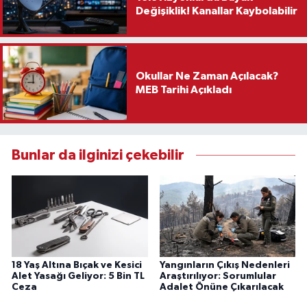
Değişiklik! Kanallar Kaybolabilir
Okullar Ne Zaman Açılacak?
MEB Tarihi Açıkladı
Bunlar da ilginizi çekebilir
18 Yaş Altına Bıçak ve Kesici
Yangınların Çıkış Nedenleri
Alet Yasağı Geliyor: 5 Bin TL
Araştırılıyor: Sorumlular
Ceza
Adalet Önüne Çıkarılacak