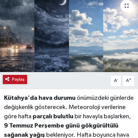
Haber
Haber İlanlar
Kültür-Sanat
Magazin
Resmi İlanlar
Paylaş
-
+
A
A
Sağlık
Kütahya'da hava durumu
önümüzdeki günlerde
Seri İlan
değişkenlik gösterecek. Meteoroloji verilerine
göre hafta
parçalı bulutlu
bir havayla başlarken,
Siyaset
9 Temmuz Perşembe günü gökgürültülü
sağanak yağış
bekleniyor. Hafta boyunca hava
Spor