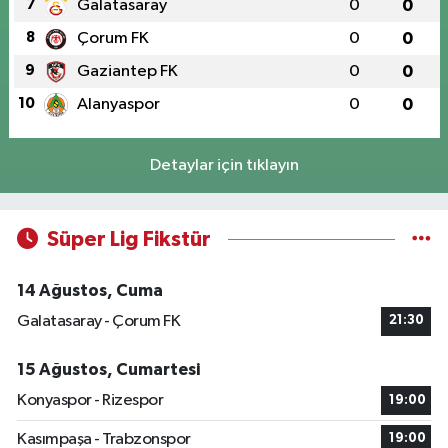
7
Galatasaray
0
0
8
Çorum FK
0
0
9
Gaziantep FK
0
0
10
Alanyaspor
0
0
Detaylar için tıklayın
Süper Lig Fikstür
14 Ağustos, Cuma
Galatasaray - Çorum FK
21:30
15 Ağustos, Cumartesi
Konyaspor - Rizespor
19:00
Kasımpaşa - Trabzonspor
19:00