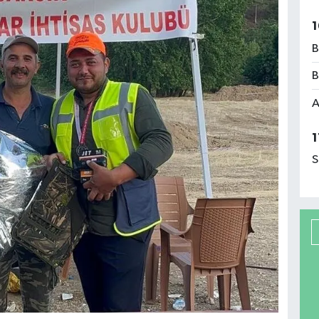
1
B
B
A
1
S