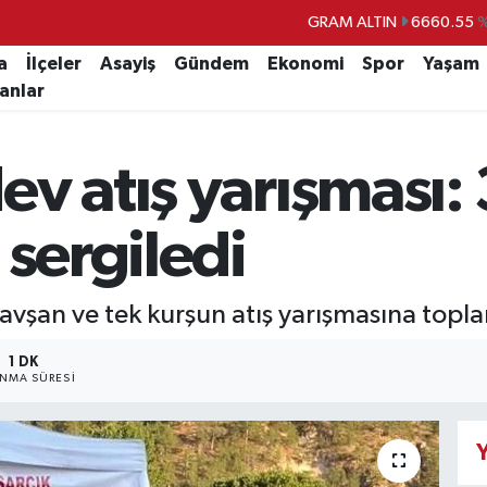
BİST100
13.779
%-
BITCOIN
64.815,30
%-0
a
İlçeler
Asayiş
Gündem
Ekonomi
Spor
Yaşam
lanlar
DOLAR
47,7436
%0.
EURO
55,2510
%0.
ev atış yarışması:
STERLİN
64,4811
%0.
GRAM ALTIN
6660.55
 sergiledi
vşan ve tek kurşun atış yarışmasına topla
1 DK
NMA SÜRESI
Y