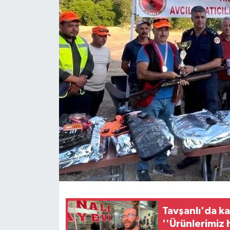
Haber
Haber İlanlar
Kültür-Sanat
Magazin
Resmi İlanlar
Sağlık
Seri İlan
Siyaset
Tavşanlı'da k
''Ürünlerimiz
Spor