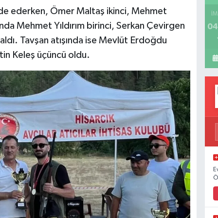
u elde ederken, Ömer Maltaş ikinci, Mehmet
İM
ında Mehmet Yıldırım birinci, Serkan Çevirgen
04
 aldı. Tavşan atışında ise Mevlüt Erdoğdu
ttin Keleş üçüncü oldu.
E
Ö