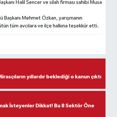
şkanı Halil Sencer ve silah firması sahibi Musa
ulübü Başkanı Mehmet Özkan, yarışmanın
ün tüm avcılara ve ilçe halkına teşekkür etti.
ON DAKİKA! Mirasçıların yıllardır beklediği o kanun çıktı
rmak İsteyenler Dikkat! Bu 8 Sektör Öne