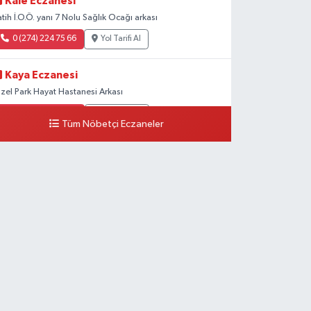
Kale Eczanesi
atih İ.O.Ö. yanı 7 Nolu Sağlık Ocağı arkası
0 (274) 224 75 66
Yol Tarifi Al
Kaya Eczanesi
zel Park Hayat Hastanesi Arkası
0 (274) 202 00 90
Yol Tarifi Al
Tüm Nöbetçi Eczaneler