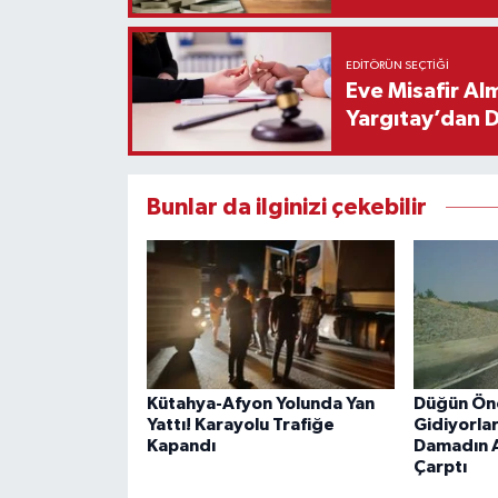
EDITÖRÜN SEÇTIĞI
Eve Misafir Al
Yargıtay’dan 
Bunlar da ilginizi çekebilir
Kütahya-Afyon Yolunda Yan
Düğün Önc
Yattı! Karayolu Trafiğe
Gidiyorlar
Kapandı
Damadın 
Çarptı