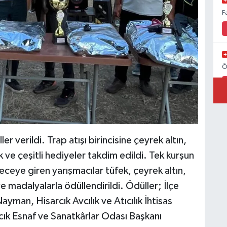
F
Ö
r verildi. Trap atışı birincisine çeyrek altın,
k ve çeşitli hediyeler takdim edildi. Tek kurşun
eceye giren yarışmacılar tüfek, çeyrek altın,
 ve madalyalarla ödüllendirildi. Ödüller; İlçe
an, Hisarcık Avcılık ve Atıcılık İhtisas
k Esnaf ve Sanatkârlar Odası Başkanı