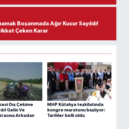
mamak Boşanmada Ağır Kusur Sayıldı!
Dikkat Çeken Karar
esi Dış Çekime
MHP Kütahya teşkilatında
dı! Gelin Ve
kongre maratonu başlıyor:
Aracına Arkadan
Tarihler belli oldu