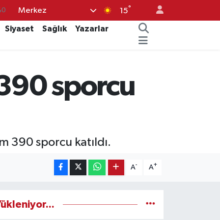
°
Merkez
14
15
.1
Siyaset
Sağlık
Yazarlar
18
32
 390 sporcu
38
%0
m 390 sporcu katıldı.
-
+
A
A
ükleniyor...