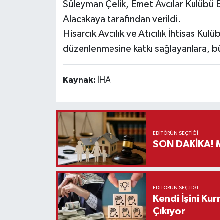
Süleyman Çelik, Emet Avcılar Kulübü Ba
Alacakaya tarafından verildi.
Hisarcık Avcılık ve Atıcılık İhtisas K
düzenlenmesine katkı sağlayanlara, büt
Kaynak:
İHA
EDITÖRÜN SEÇTIĞI
S
EDITÖRÜN SEÇTIĞI
Kendi İşini Ku
Çıkıyor