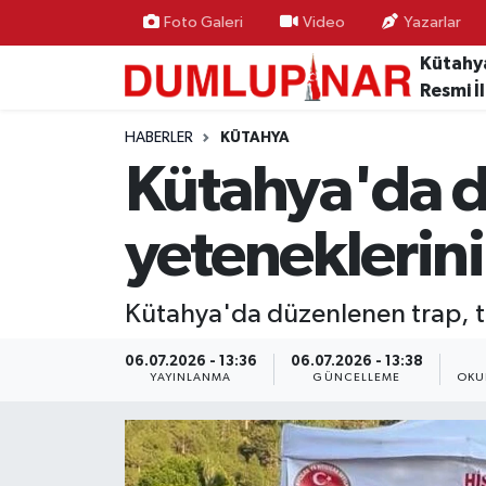
Foto Galeri
Video
Yazarlar
Kütahy
Asayiş
Kütahya Hava Durumu
Resmi İ
Diğer
Kütahya Trafik Yoğunluk Haritası
HABERLER
KÜTAHYA
Kütahya'da d
Dünya
Süper Lig Puan Durumu ve Fikstür
yeteneklerini
Eğitim
Tüm Manşetler
Ekonomi
Son Dakika Haberleri
Kütahya'da düzenlenen trap, ta
Eleman
Haber Arşivi
06.07.2026 - 13:36
06.07.2026 - 13:38
YAYINLANMA
GÜNCELLEME
OKU
Emlak
Gündem