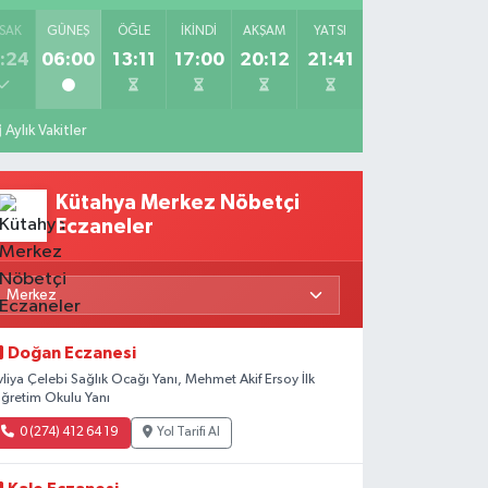
SAK
GÜNEŞ
ÖĞLE
İKINDI
AKŞAM
YATSI
:24
06:00
13:11
17:00
20:12
21:41
Aylık Vakitler
Kütahya Merkez Nöbetçi
Eczaneler
Doğan Eczanesi
vliya Çelebi Sağlık Ocağı Yanı, Mehmet Akif Ersoy İlk
ğretim Okulu Yanı
0 (274) 412 64 19
Yol Tarifi Al