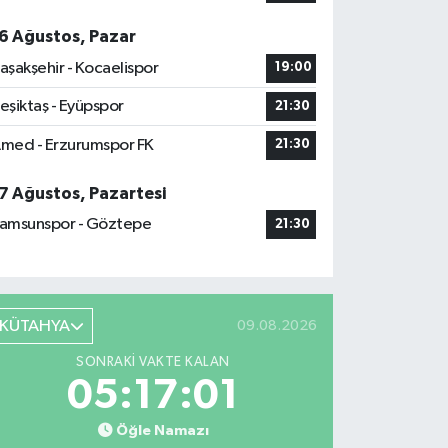
6 Ağustos, Pazar
aşakşehir - Kocaelispor
19:00
eşiktaş - Eyüpspor
21:30
med - Erzurumspor FK
21:30
7 Ağustos, Pazartesi
amsunspor - Göztepe
21:30
KÜTAHYA
09.08.2026
SONRAKI VAKTE KALAN
05:17:00
Öğle Namazı