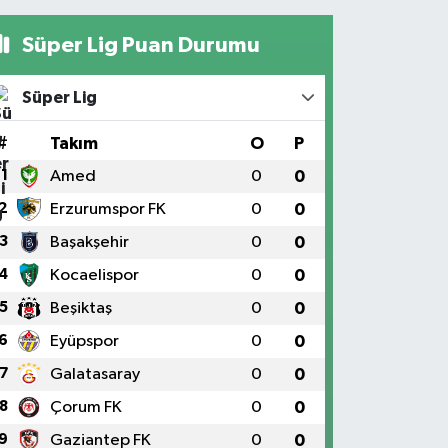
Süper Lig Puan Durumu
Süper Lig
#
Takım
O
P
1
Amed
0
0
2
Erzurumspor FK
0
0
3
Başakşehir
0
0
4
Kocaelispor
0
0
5
Beşiktaş
0
0
6
Eyüpspor
0
0
7
Galatasaray
0
0
8
Çorum FK
0
0
9
Gaziantep FK
0
0