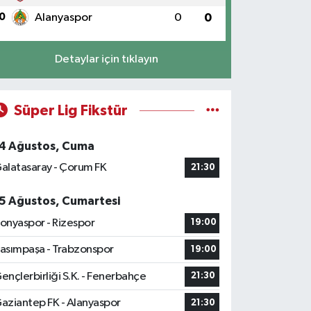
0
Alanyaspor
0
0
Detaylar için tıklayın
Süper Lig Fikstür
4 Ağustos, Cuma
alatasaray - Çorum FK
21:30
5 Ağustos, Cumartesi
onyaspor - Rizespor
19:00
asımpaşa - Trabzonspor
19:00
ençlerbirliği S.K. - Fenerbahçe
21:30
aziantep FK - Alanyaspor
21:30