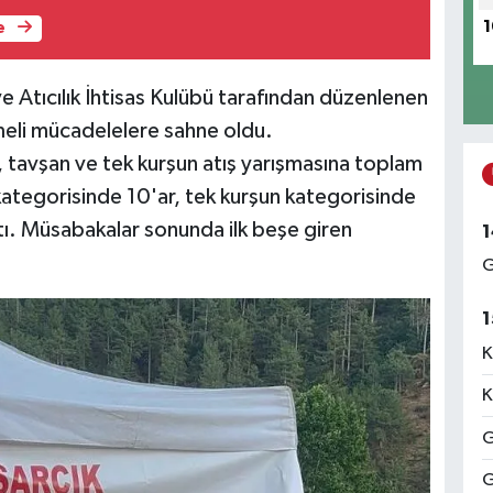
1
e
ve Atıcılık İhtisas Kulübü tarafından düzenlenen
şmeli mücadelelere sahne oldu.
p, tavşan ve tek kurşun atış yarışmasına toplam
kategorisinde 10'ar, tek kurşun kategorisinde
ptı. Müsabakalar sonunda ilk beşe giren
1
G
1
K
K
G
G