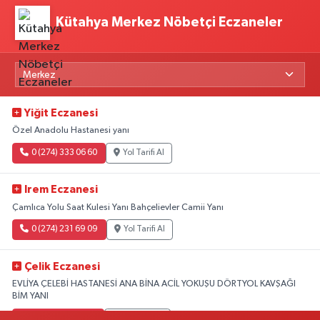
Kütahya Merkez Nöbetçi Eczaneler
Yiğit Eczanesi
Özel Anadolu Hastanesi yanı
0 (274) 333 06 60
Yol Tarifi Al
Irem Eczanesi
Çamlıca Yolu Saat Kulesi Yanı Bahçelievler Camii Yanı
0 (274) 231 69 09
Yol Tarifi Al
Çelik Eczanesi
EVLİYA ÇELEBİ HASTANESİ ANA BİNA ACİL YOKUŞU DÖRTYOL KAVŞAĞI
BİM YANI
0 (274) 231 81 64
Yol Tarifi Al