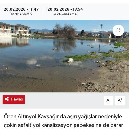
Haber
20.02.2026 - 11:47
20.02.2026 - 13:54
YAYINLANMA
GÜNCELLEME
Haber İlanlar
Kültür-Sanat
Magazin
Resmi İlanlar
Sağlık
Seri İlan
Paylaş
-
+
A
A
Siyaset
Ören Altınyol Kavşağında aşırı yağışlar nedeniyle
çökin asfalt yol kanalizasyon şebekesine de zarar
Spor