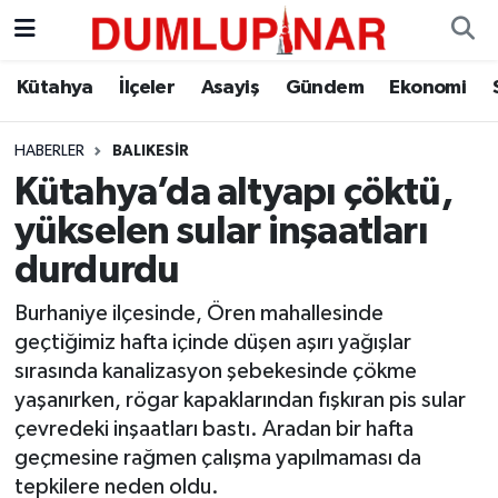
Asayiş
Kütahya Hava Durumu
Kütahya
İlçeler
Asayiş
Gündem
Ekonomi
Diğer
Kütahya Trafik Yoğunluk Haritası
HABERLER
BALIKESIR
Kütahya’da altyapı çöktü,
Dünya
Süper Lig Puan Durumu ve Fikstür
yükselen sular inşaatları
Eğitim
Tüm Manşetler
durdurdu
Ekonomi
Son Dakika Haberleri
Burhaniye ilçesinde, Ören mahallesinde
geçtiğimiz hafta içinde düşen aşırı yağışlar
Eleman
Haber Arşivi
sırasında kanalizasyon şebekesinde çökme
yaşanırken, rögar kapaklarından fışkıran pis sular
Emlak
çevredeki inşaatları bastı. Aradan bir hafta
geçmesine rağmen çalışma yapılmaması da
Gündem
tepkilere neden oldu.