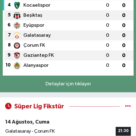
4
Kocaelispor
0
0
5
Beşiktaş
0
0
6
Eyüpspor
0
0
7
Galatasaray
0
0
8
Çorum FK
0
0
9
Gaziantep FK
0
0
10
Alanyaspor
0
0
Detaylar için tıklayın
Süper Lig Fikstür
14 Ağustos, Cuma
Galatasaray - Çorum FK
21:30