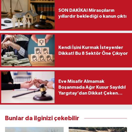
SON DAKİKA! Mirasçıların
yıllardır beklediği o kanun çıktı
Kendi İşini Kurmak İsteyenler
Dikkat! Bu 8 Sektör Öne Çıkıyor
Eve Misafir Almamak
Boşanmada Ağır Kusur Sayıldı!
Yargıtay’dan Dikkat Çeken
Karar
Bunlar da ilginizi çekebilir