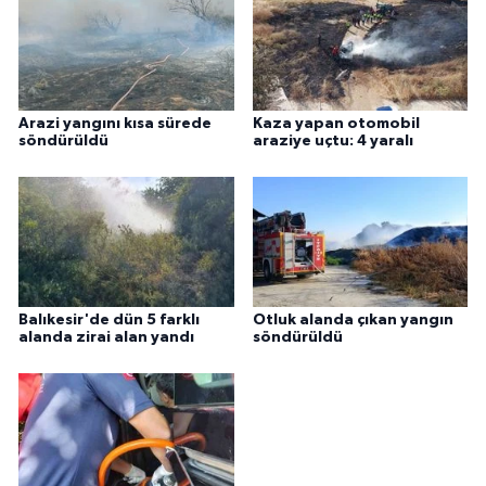
Arazi yangını kısa sürede
Kaza yapan otomobil
söndürüldü
araziye uçtu: 4 yaralı
Balıkesir'de dün 5 farklı
Otluk alanda çıkan yangın
alanda zirai alan yandı
söndürüldü