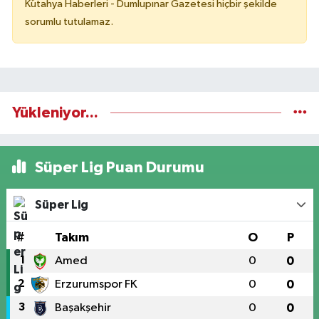
Kütahya Haberleri - Dumlupınar Gazetesi hiçbir şekilde
sorumlu tutulamaz.
Yükleniyor...
Süper Lig Puan Durumu
Süper Lig
#
Takım
O
P
1
Amed
0
0
2
Erzurumspor FK
0
0
3
Başakşehir
0
0