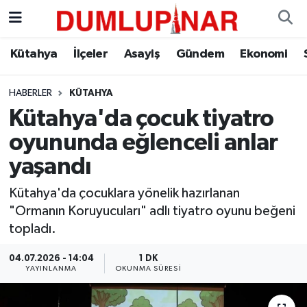
Asayiş
Kütahya Hava Durumu
Kütahya
İlçeler
Asayiş
Gündem
Ekonomi
Diğer
Kütahya Trafik Yoğunluk Haritası
HABERLER
KÜTAHYA
Kütahya'da çocuk tiyatro
Dünya
Süper Lig Puan Durumu ve Fikstür
oyununda eğlenceli anlar
Eğitim
Tüm Manşetler
yaşandı
Ekonomi
Son Dakika Haberleri
Kütahya'da çocuklara yönelik hazırlanan
"Ormanın Koruyucuları" adlı tiyatro oyunu beğeni
Eleman
Haber Arşivi
topladı.
04.07.2026 - 14:04
1 DK
Emlak
YAYINLANMA
OKUNMA SÜRESI
Gündem