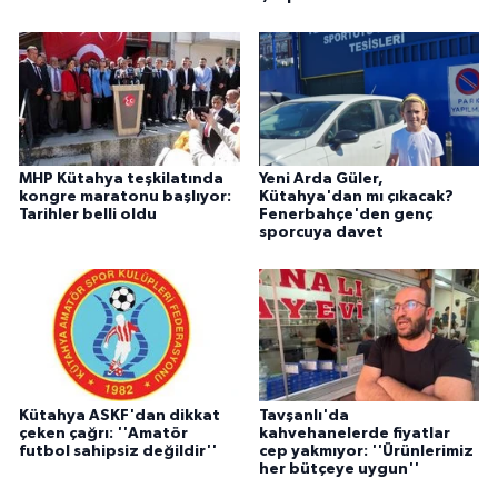
MHP Kütahya teşkilatında
Yeni Arda Güler,
kongre maratonu başlıyor:
Kütahya'dan mı çıkacak?
Tarihler belli oldu
Fenerbahçe'den genç
sporcuya davet
Kütahya ASKF'dan dikkat
Tavşanlı'da
çeken çağrı: ''Amatör
kahvehanelerde fiyatlar
futbol sahipsiz değildir''
cep yakmıyor: ''Ürünlerimiz
her bütçeye uygun''