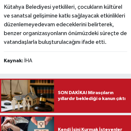
Kütahya Belediyesi yetkilileri, çocukların kültürel
ve sanatsal gelişimine katkı sağlayacak etkinlikleri
düzenlemeyedevam edeceklerini belirterek,
benzer organizasyonların önümüzdeki süreçte de
vatandaşlarla buluşturulacağını ifade etti.
Kaynak:
İHA
SON DAKİKA! Mirasçıların
yıllardır beklediği o kanun çıktı
Kendi İşini Kurmak İsteyenler