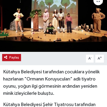
Haber
Haber İlanlar
Kültür-Sanat
Magazin
Resmi İlanlar
Paylaş
-
+
A
A
Sağlık
Kütahya Belediyesi tarafından çocuklara yönelik
hazırlanan "Ormanın Koruyucuları" adlı tiyatro
Seri İlan
oyunu, yoğun ilgi görmesinin ardından yeniden
minik izleyicilerle buluştu.
Siyaset
Kütahya Belediyesi Şehir Tiyatrosu tarafından
Spor