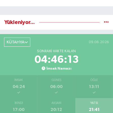
Yükleniyor...
KÜTAHYA
09.08.2026
SONRAKI VAKTE KALAN
04:46:12
İmsak Namazı
İMSAK
GÜNEŞ
ÖĞLE
04:24
06:00
13:11
İKINDI
AKŞAM
YATSI
17:00
20:12
21:41