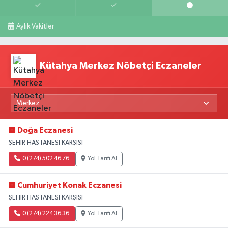
Aylık Vakitler
Kütahya Merkez Nöbetçi Eczaneler
Doğa Eczanesi
ŞEHİR HASTANESİ KARŞISI
0 (274) 502 46 76
Yol Tarifi Al
Cumhuriyet Konak Eczanesi
ŞEHİR HASTANESİ KARŞISI
0 (274) 224 36 36
Yol Tarifi Al