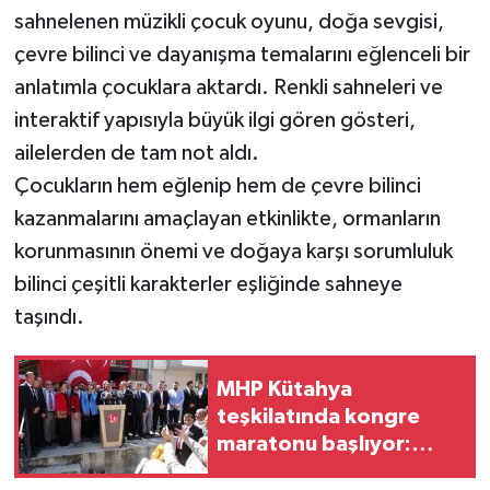
sahnelenen müzikli çocuk oyunu, doğa sevgisi,
Teknoloji
çevre bilinci ve dayanışma temalarını eğlenceli bir
anlatımla çocuklara aktardı. Renkli sahneleri ve
Vasıta
interaktif yapısıyla büyük ilgi gören gösteri,
ailelerden de tam not aldı.
Vefat Haberleri
Çocukların hem eğlenip hem de çevre bilinci
kazanmalarını amaçlayan etkinlikte, ormanların
Yaşam
korunmasının önemi ve doğaya karşı sorumluluk
bilinci çeşitli karakterler eşliğinde sahneye
taşındı.
MHP Kütahya
teşkilatında kongre
maratonu başlıyor:
Tarihler belli oldu