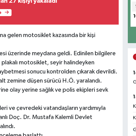
n 27 kişiyi yakaladı
e
1
na gelen motosiklet kazasında bir kişi
i üzerinde meydana geldi. Edinilen bilgilere
lakalı motosiklet, seyir halindeyken
aybetmesi sonucu kontrolden çıkarak devrildi.
1
alt zemine düşen sürücü H.Ö. yaralandı.
G
ne olay yerine sağlık ve polis ekipleri sevk
1
K
pleri ve çevredeki vatandaşların yardımıyla
anlı Doç. Dr. Mustafa Kalemli Devlet
K
alındı.
G
 inceleme başlattı.