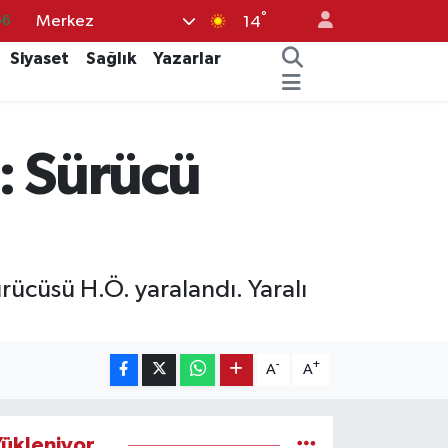
°
Merkez
05
14
18
Siyaset
Sağlık
Yazarlar
22
54
: Sürücü
%0
66
ürücüsü H.Ö. yaralandı. Yaralı
-
+
A
A
ükleniyor...