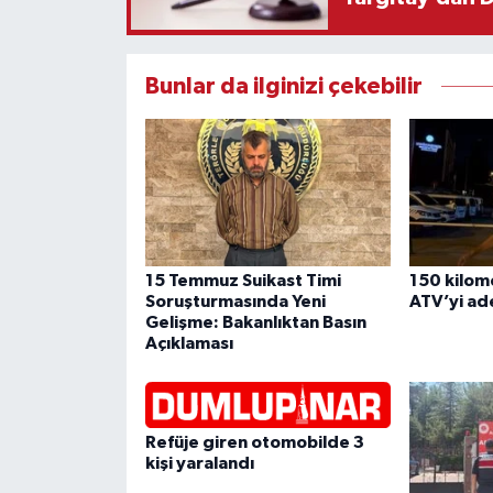
Bunlar da ilginizi çekebilir
15 Temmuz Suikast Timi
150 kilome
Soruşturmasında Yeni
ATV’yi ade
Gelişme: Bakanlıktan Basın
Açıklaması
Refüje giren otomobilde 3
kişi yaralandı