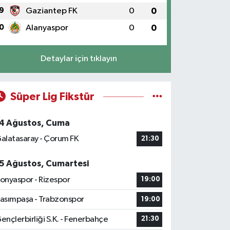
9
Gaziantep FK
0
0
0
Alanyaspor
0
0
Detaylar için tıklayın
Süper Lig Fikstür
4 Ağustos, Cuma
alatasaray - Çorum FK
21:30
5 Ağustos, Cumartesi
onyaspor - Rizespor
19:00
asımpaşa - Trabzonspor
19:00
ençlerbirliği S.K. - Fenerbahçe
21:30