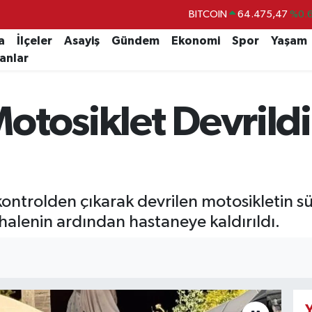
DOLAR
47,5971
%0.
EURO
55,1336
%0.
a
İlçeler
Asayiş
Gündem
Ekonomi
Spor
Yaşam
lanlar
STERLİN
64,2534
%0.
GRAM ALTIN
6527.85
%0.
otosiklet Devrildi
BİST100
13.703
BITCOIN
64.475,47
%0.
kontrolden çıkarak devrilen motosikletin s
halenin ardından hastaneye kaldırıldı.
Y