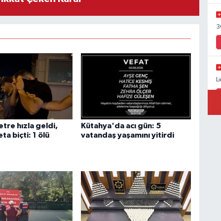
3
L
tre hızla geldi,
Kütahya'da acı gün: 5
ta biçti: 1 ölü
vatandaş yaşamını yitirdi