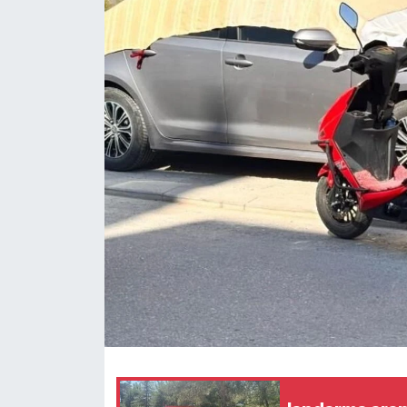
Haber
Haber İlanlar
Kültür-Sanat
Magazin
Resmi İlanlar
Sağlık
Seri İlan
Siyaset
Spor