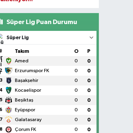
Süper Lig Puan Durumu
Süper Lig
#
Takım
O
P
1
Amed
0
0
2
Erzurumspor FK
0
0
3
Başakşehir
0
0
4
Kocaelispor
0
0
5
Beşiktaş
0
0
6
Eyüpspor
0
0
7
Galatasaray
0
0
8
Çorum FK
0
0