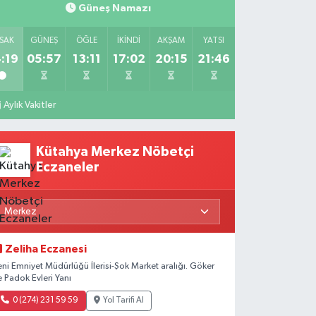
Güneş Namazı
SAK
GÜNEŞ
ÖĞLE
İKINDI
AKŞAM
YATSI
:19
05:57
13:11
17:02
20:15
21:46
Aylık Vakitler
Kütahya Merkez Nöbetçi
Eczaneler
Zeliha Eczanesi
eni Emniyet Müdürlüğü İlerisi-Şok Market aralığı. Göker
e Padok Evleri Yanı
0 (274) 231 59 59
Yol Tarifi Al