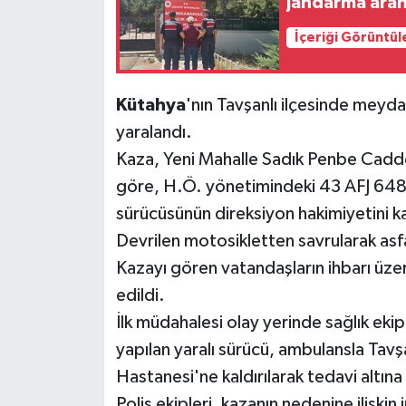
Jandarma arana
İçeriği Görüntül
Teknoloji
Vasıta
Kütahya
'nın Tavşanlı ilçesinde meyda
yaralandı.
Vefat Haberleri
Kaza, Yeni Mahalle Sadık Penbe Caddes
Yaşam
göre, H.Ö. yönetimindeki 43 AFJ 648 p
sürücüsünün direksiyon hakimiyetini k
Devrilen motosikletten savrularak asf
Kazayı gören vatandaşların ihbarı üzeri
edildi.
İlk müdahalesi olay yerinde sağlık eki
yapılan yaralı sürücü, ambulansla Tavş
Hastanesi'ne kaldırılarak tedavi altına 
Polis ekipleri, kazanın nedenine ilişkin