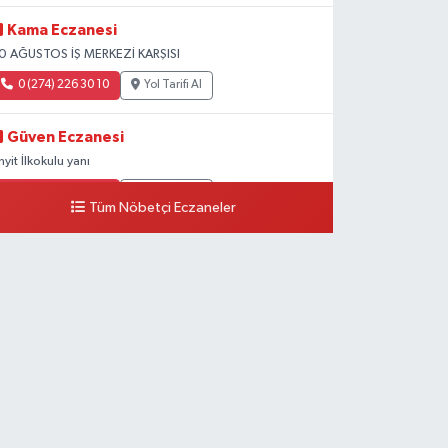
Kama Eczanesi
0 AĞUSTOS İŞ MERKEZİ KARŞISI
0 (274) 226 30 10
Yol Tarifi Al
Güven Eczanesi
inyit İlkokulu yanı
0 (274) 224 34 74
Yol Tarifi Al
Tüm Nöbetçi Eczaneler