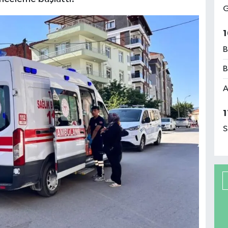
G
1
B
B
A
1
S