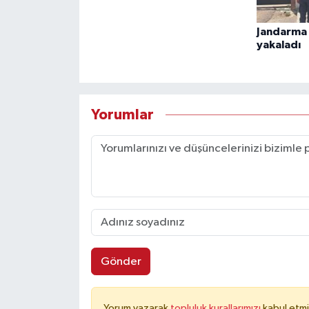
Jandarma 
yakaladı
Yorumlar
Gönder
Yorum yazarak
topluluk kurallarımızı
kabul etmi