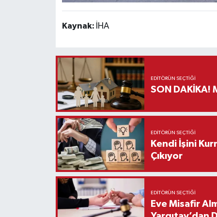
Kaynak:
İHA
EDITÖRÜN SEÇTIĞI
S
EDITÖRÜN SEÇTIĞI
Kendi İşini Ku
Çıkıyor
EDITÖRÜN SEÇTIĞI
Eve Misafir Al
Yargıtay’dan 