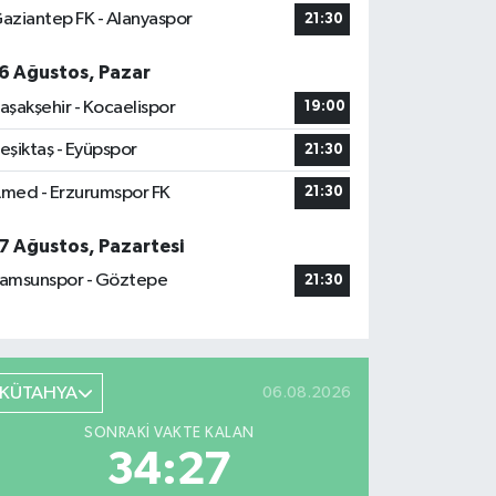
aziantep FK - Alanyaspor
21:30
6 Ağustos, Pazar
aşakşehir - Kocaelispor
19:00
eşiktaş - Eyüpspor
21:30
med - Erzurumspor FK
21:30
7 Ağustos, Pazartesi
amsunspor - Göztepe
21:30
KÜTAHYA
06.08.2026
SONRAKI VAKTE KALAN
34:25