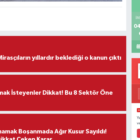
İM
04
ON DAKİKA! Mirasçıların yıllardır beklediği o kanun çıktı
rmak İsteyenler Dikkat! Bu 8 Sektör Öne
Y
v
mamak Boşanmada Ağır Kusur Sayıldı!
Dikkat Çeken Karar