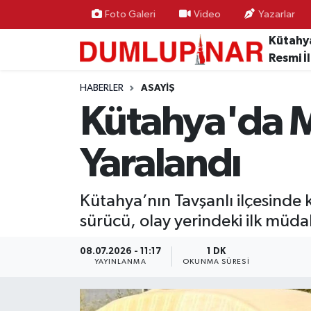
Foto Galeri
Video
Yazarlar
Kütahy
Asayiş
Kütahya Hava Durumu
Resmi İ
Diğer
Kütahya Trafik Yoğunluk Haritası
HABERLER
ASAYIŞ
Kütahya'da M
Dünya
Süper Lig Puan Durumu ve Fikstür
Yaralandı
Eğitim
Tüm Manşetler
Ekonomi
Son Dakika Haberleri
Kütahya’nın Tavşanlı ilçesinde 
sürücü, olay yerindeki ilk müda
Eleman
Haber Arşivi
08.07.2026 - 11:17
1 DK
YAYINLANMA
OKUNMA SÜRESI
Emlak
Gündem