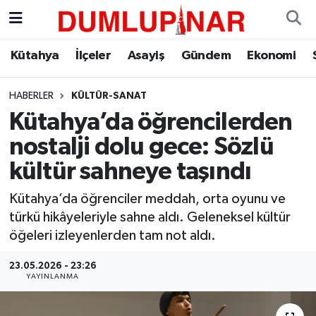
Asayiş
Kütahya Hava Durumu
Kütahya
İlçeler
Asayiş
Gündem
Ekonomi
Diğer
Kütahya Trafik Yoğunluk Haritası
HABERLER
KÜLTÜR-SANAT
Kütahya’da öğrencilerden
Dünya
Süper Lig Puan Durumu ve Fikstür
nostalji dolu gece: Sözlü
Eğitim
Tüm Manşetler
kültür sahneye taşındı
Ekonomi
Son Dakika Haberleri
Kütahya’da öğrenciler meddah, orta oyunu ve
türkü hikâyeleriyle sahne aldı. Geleneksel kültür
Eleman
Haber Arşivi
öğeleri izleyenlerden tam not aldı.
23.05.2026 - 23:26
Emlak
YAYINLANMA
Gündem