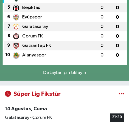
5
Beşiktaş
0
0
6
Eyüpspor
0
0
7
Galatasaray
0
0
8
Çorum FK
0
0
9
Gaziantep FK
0
0
10
Alanyaspor
0
0
Detaylar için tıklayın
Süper Lig Fikstür
14 Ağustos, Cuma
Galatasaray - Çorum FK
21:30