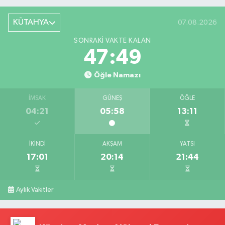
KÜTAHYA
07.08.2026
SONRAKI VAKTE KALAN
47:47
Öğle Namazı
İMSAK
GÜNEŞ
ÖĞLE
04:21
05:58
13:11
İKINDI
AKŞAM
YATSI
17:01
20:14
21:44
Aylık Vakitler