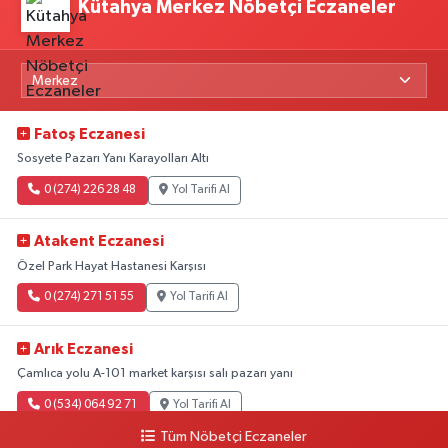
Kütahya Merkez Nöbetçi Eczaneler
Fatoş Eczanesi
Sosyete Pazarı Yanı Karayolları Altı
0 (274) 226 28 48
Yol Tarifi Al
Atakent Eczanesi
Özel Park Hayat Hastanesi Karşısı
0 (274) 271 51 55
Yol Tarifi Al
Arık Eczanesi
Çamlıca yolu A-101 market karşısı salı pazarı yanı
0 (534) 064 92 71
Yol Tarifi Al
Tüm Nöbetçi Eczaneler