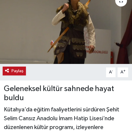
Haber
Haber İlanlar
Kültür-Sanat
Magazin
Resmi İlanlar
Paylaş
-
+
A
A
Sağlık
Geleneksel kültür sahnede hayat
buldu
Seri İlan
Kütahya’da eğitim faaliyetlerini sürdüren Şehit
Siyaset
Selim Cansız Anadolu İmam Hatip Lisesi’nde
düzenlenen kültür programı, izleyenlere
Spor