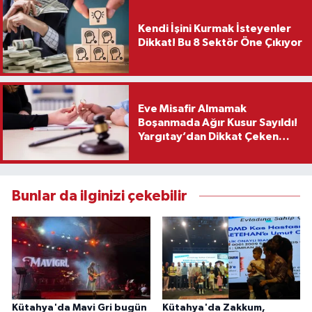
Kendi İşini Kurmak İsteyenler
Dikkat! Bu 8 Sektör Öne Çıkıyor
Eve Misafir Almamak
Boşanmada Ağır Kusur Sayıldı!
Yargıtay’dan Dikkat Çeken
Karar
Bunlar da ilginizi çekebilir
Kütahya'da Mavi Gri bugün
Kütahya'da Zakkum,