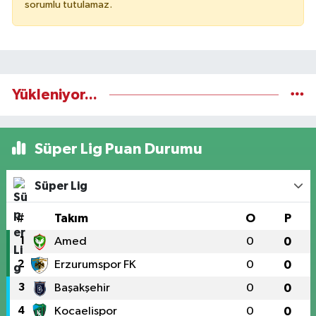
sorumlu tutulamaz.
Yükleniyor...
Süper Lig Puan Durumu
Süper Lig
#
Takım
O
P
1
Amed
0
0
2
Erzurumspor FK
0
0
3
Başakşehir
0
0
4
Kocaelispor
0
0