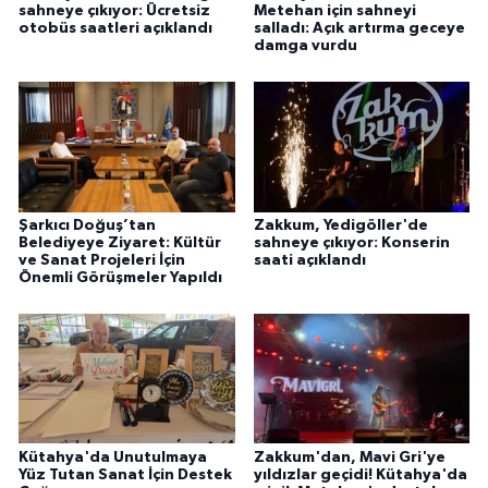
sahneye çıkıyor: Ücretsiz
Metehan için sahneyi
otobüs saatleri açıklandı
salladı: Açık artırma geceye
damga vurdu
Şarkıcı Doğuş’tan
Zakkum, Yedigöller'de
Belediyeye Ziyaret: Kültür
sahneye çıkıyor: Konserin
ve Sanat Projeleri İçin
saati açıklandı
Önemli Görüşmeler Yapıldı
Kütahya'da Unutulmaya
Zakkum'dan, Mavi Gri'ye
Yüz Tutan Sanat İçin Destek
yıldızlar geçidi! Kütahya'da