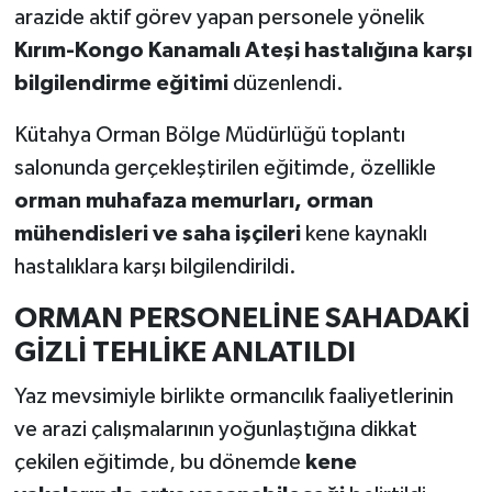
arazide aktif görev yapan personele yönelik
Kırım-Kongo Kanamalı Ateşi hastalığına karşı
Teknoloji
bilgilendirme eğitimi
düzenlendi.
Vasıta
Kütahya Orman Bölge Müdürlüğü toplantı
Vefat Haberleri
salonunda gerçekleştirilen eğitimde, özellikle
orman muhafaza memurları, orman
Yaşam
mühendisleri ve saha işçileri
kene kaynaklı
hastalıklara karşı bilgilendirildi.
ORMAN PERSONELİNE SAHADAKİ
GİZLİ TEHLİKE ANLATILDI
Yaz mevsimiyle birlikte ormancılık faaliyetlerinin
ve arazi çalışmalarının yoğunlaştığına dikkat
çekilen eğitimde, bu dönemde
kene