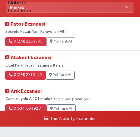
Fatoş Eczanesi
Sosyete Pazarı Yanı Karayolları Altı
0 (274) 226 28 48
Yol Tarifi Al
Atakent Eczanesi
Özel Park Hayat Hastanesi Karşısı
0 (274) 271 51 55
Yol Tarifi Al
Arık Eczanesi
Çamlıca yolu A-101 market karşısı salı pazarı yanı
0 (534) 064 92 71
Yol Tarifi Al
Tüm Nöbetçi Eczaneler