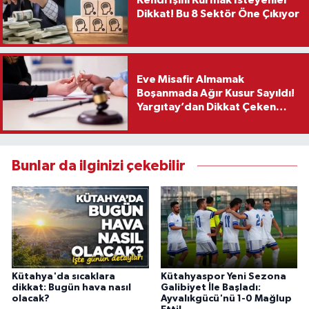
Dikkat! Bu 8 Sektör Öne Çıkıyor
Eve Misafir Almamak
Boşanmada Ağır Kusur Sayıldı!
Yargıtay’dan Dikkat Çeken
Karar
Bunlar da ilginizi çekebilir
Kütahya'da sıcaklara
Kütahyaspor Yeni Sezona
dikkat: Bugün hava nasıl
Galibiyet İle Başladı:
olacak?
Ayvalıkgücü'nü 1-0 Mağlup