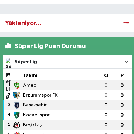
Yükleniyor...
Süper Lig Puan Durumu
Süper Lig
#
Takım
O
P
1
Amed
0
0
2
Erzurumspor FK
0
0
3
Başakşehir
0
0
4
Kocaelispor
0
0
5
Beşiktaş
0
0