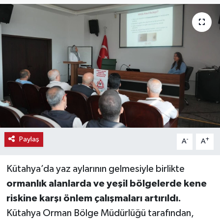
Haber
Haber İlanlar
Kültür-Sanat
Magazin
Resmi İlanlar
Paylaş
-
+
A
A
Sağlık
Seri İlan
Kütahya’da yaz aylarının gelmesiyle birlikte
ormanlık alanlarda ve yeşil bölgelerde kene
Siyaset
riskine karşı önlem çalışmaları artırıldı.
Kütahya Orman Bölge Müdürlüğü tarafından,
Spor