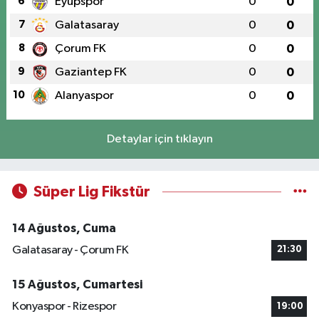
6
Eyüpspor
0
0
7
Galatasaray
0
0
8
Çorum FK
0
0
9
Gaziantep FK
0
0
10
Alanyaspor
0
0
Detaylar için tıklayın
Süper Lig Fikstür
14 Ağustos, Cuma
Galatasaray - Çorum FK
21:30
15 Ağustos, Cumartesi
Konyaspor - Rizespor
19:00