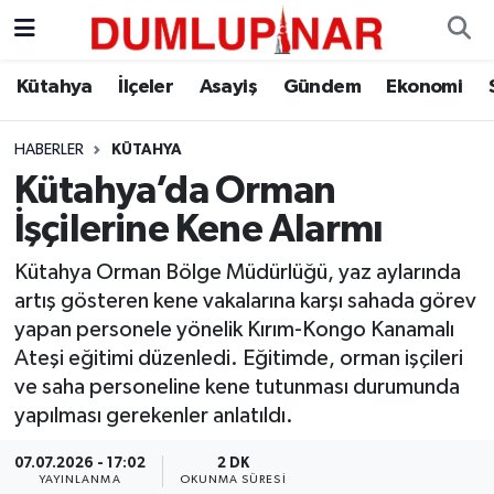
Asayiş
Kütahya Hava Durumu
Kütahya
İlçeler
Asayiş
Gündem
Ekonomi
Diğer
Kütahya Trafik Yoğunluk Haritası
HABERLER
KÜTAHYA
Kütahya’da Orman
Dünya
Süper Lig Puan Durumu ve Fikstür
İşçilerine Kene Alarmı
Eğitim
Tüm Manşetler
Kütahya Orman Bölge Müdürlüğü, yaz aylarında
artış gösteren kene vakalarına karşı sahada görev
Ekonomi
Son Dakika Haberleri
yapan personele yönelik Kırım-Kongo Kanamalı
Ateşi eğitimi düzenledi. Eğitimde, orman işçileri
Eleman
Haber Arşivi
ve saha personeline kene tutunması durumunda
yapılması gerekenler anlatıldı.
Emlak
07.07.2026 - 17:02
2 DK
Gündem
YAYINLANMA
OKUNMA SÜRESI