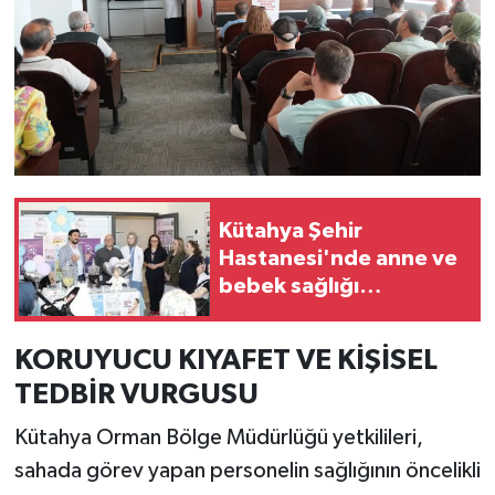
Kütahya Şehir
Hastanesi'nde anne ve
bebek sağlığı
konusunda
bilgilendirme yapıldı
KORUYUCU KIYAFET VE KİŞİSEL
TEDBİR VURGUSU
Kütahya Orman Bölge Müdürlüğü yetkilileri,
sahada görev yapan personelin sağlığının öncelikli