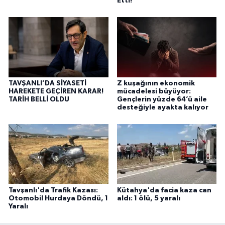
Etti!
TAVŞANLI’DA SİYASETİ
Z kuşağının ekonomik
HAREKETE GEÇİREN KARAR!
mücadelesi büyüyor:
TARİH BELLİ OLDU
Gençlerin yüzde 64’ü aile
desteğiyle ayakta kalıyor
Tavşanlı'da Trafik Kazası:
Kütahya'da facia kaza can
Otomobil Hurdaya Döndü, 1
aldı: 1 ölü, 5 yaralı
Yaralı