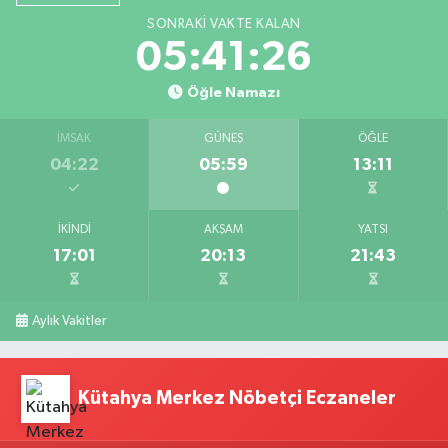
SONRAKI VAKTE KALAN
05:41:25
Öğle Namazı
İMSAK
GÜNEŞ
ÖĞLE
04:22
05:59
13:11
İKINDI
AKŞAM
YATSI
17:01
20:13
21:43
Aylık Vakitler
Kütahya Merkez Nöbetçi Eczaneler