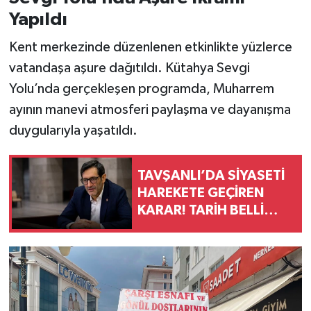
Yapıldı
Kent merkezinde düzenlenen etkinlikte yüzlerce
vatandaşa aşure dağıtıldı. Kütahya Sevgi
Yolu’nda gerçekleşen programda, Muharrem
ayının manevi atmosferi paylaşma ve dayanışma
duygularıyla yaşatıldı.
TAVŞANLI’DA SİYASETİ
HAREKETE GEÇİREN
KARAR! TARİH BELLİ
OLDU