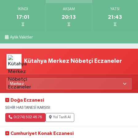
İKINDI
AKŞAM
YATSI
17:01
20:13
21:43
Aylık Vakitler
Kütahya Merkez Nöbetçi Eczaneler
Doğa Eczanesi
ŞEHİR HASTANESİ KARŞISI
0 (274) 502 46 76
Yol Tarifi Al
Cumhuriyet Konak Eczanesi