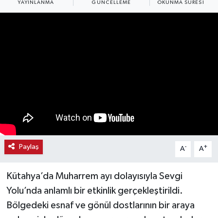
YAYINLANMA
GÜNCELLEME
OKUNMA SÜRESI
Haber
Haber İlanlar
Kültür-Sanat
Magazin
Resmi İlanlar
Sağlık
Paylaş
-
+
A
A
Seri İlan
Kütahya’da Muharrem ayı dolayısıyla Sevgi
Yolu’nda anlamlı bir etkinlik gerçekleştirildi.
Siyaset
Bölgedeki esnaf ve gönül dostlarının bir araya
Spor