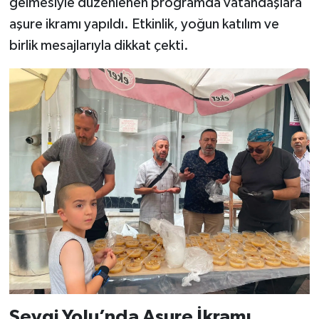
gelmesiyle düzenlenen programda vatandaşlara
aşure ikramı yapıldı. Etkinlik, yoğun katılım ve
Teknoloji
birlik mesajlarıyla dikkat çekti.
Vasıta
Vefat Haberleri
Yaşam
Sevgi Yolu’nda Aşure İkramı