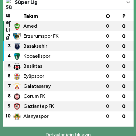
Süper Lig
#
Takım
O
P
1
Amed
0
0
2
Erzurumspor FK
0
0
3
Başakşehir
0
0
4
Kocaelispor
0
0
5
Beşiktaş
0
0
6
Eyüpspor
0
0
7
Galatasaray
0
0
8
Çorum FK
0
0
9
Gaziantep FK
0
0
10
Alanyaspor
0
0
Detaylar için tıklayın