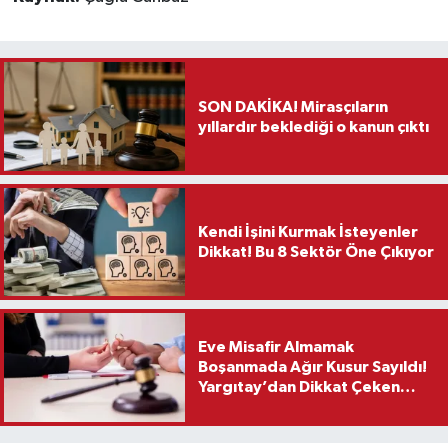
SON DAKİKA! Mirasçıların
yıllardır beklediği o kanun çıktı
Kendi İşini Kurmak İsteyenler
Dikkat! Bu 8 Sektör Öne Çıkıyor
Eve Misafir Almamak
Boşanmada Ağır Kusur Sayıldı!
Yargıtay’dan Dikkat Çeken
Karar