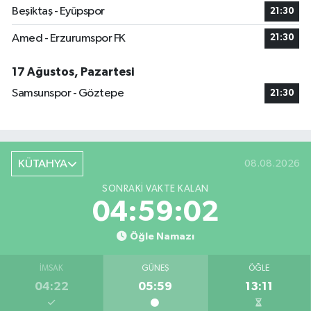
Beşiktaş - Eyüpspor
21:30
Amed - Erzurumspor FK
21:30
17 Ağustos, Pazartesi
Samsunspor - Göztepe
21:30
KÜTAHYA
08.08.2026
SONRAKI VAKTE KALAN
04:59:01
Öğle Namazı
İMSAK
GÜNEŞ
ÖĞLE
04:22
05:59
13:11