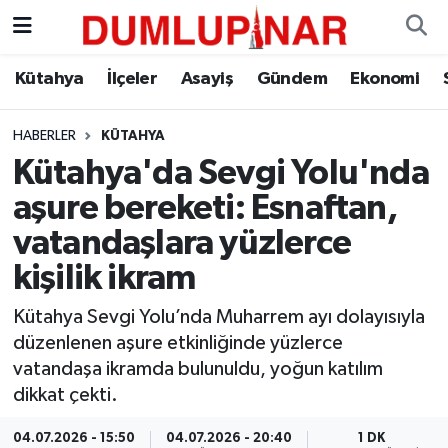
Asayiş
Kütahya Hava Durumu
Kütahya
İlçeler
Asayiş
Gündem
Ekonomi
Diğer
Kütahya Trafik Yoğunluk Haritası
HABERLER
KÜTAHYA
Kütahya'da Sevgi Yolu'nda
Dünya
Süper Lig Puan Durumu ve Fikstür
aşure bereketi: Esnaftan,
Eğitim
Tüm Manşetler
vatandaşlara yüzlerce
kişilik ikram
Ekonomi
Son Dakika Haberleri
Kütahya Sevgi Yolu’nda Muharrem ayı dolayısıyla
Eleman
Haber Arşivi
düzenlenen aşure etkinliğinde yüzlerce
vatandaşa ikramda bulunuldu, yoğun katılım
Emlak
dikkat çekti.
Gündem
04.07.2026 - 15:50
04.07.2026 - 20:40
1 DK