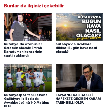
Bunlar da ilginizi çekebilir
Kütahya'da otobüsler
Kütahya'da sıcaklara
ücretsiz olacak: Emrah
dikkat: Bugün hava nasıl
Karaduman konserinin
olacak?
saati açıklandı
Kütahyaspor Yeni Sezona
TAVŞANLI’DA SİYASETİ
Galibiyet İle Başladı:
HAREKETE GEÇİREN KARAR!
Ayvalıkgücü'nü 1-0 Mağlup
TARİH BELLİ OLDU
Etti!