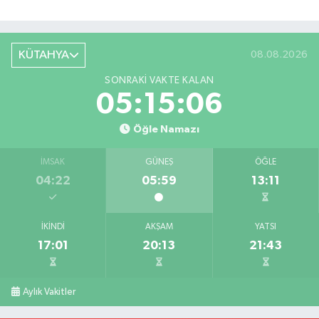
KÜTAHYA
08.08.2026
SONRAKI VAKTE KALAN
05:15:05
Öğle Namazı
İMSAK
GÜNEŞ
ÖĞLE
04:22
05:59
13:11
İKINDI
AKŞAM
YATSI
17:01
20:13
21:43
Aylık Vakitler