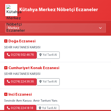
Kütahya Merkez Nöbetçi Eczaneler
Doğa Eczanesi
ŞEHİR HASTANESİ KARŞISI
0 (274) 502 46 76
Yol Tarifi Al
Cumhuriyet Konak Eczanesi
ŞEHİR HASTANESİ KARŞISI
0 (274) 224 36 36
Yol Tarifi Al
Inci Eczanesi
Sevindir Avm Karşısı. Amir Tantuni Yanı.
0 (274) 224 18 18
Yol Tarifi Al