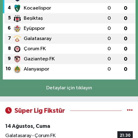
4
Kocaelispor
0
0
5
Beşiktaş
0
0
6
Eyüpspor
0
0
7
Galatasaray
0
0
8
Çorum FK
0
0
9
Gaziantep FK
0
0
10
Alanyaspor
0
0
Detaylar için tıklayın
Süper Lig Fikstür
14 Ağustos, Cuma
Galatasaray - Çorum FK
21:30