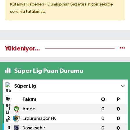
Kütahya Haberleri - Dumlupınar Gazetesi hiçbir şekilde
sorumlu tutulamaz.
Yükleniyor...
Süper Lig Puan Durumu
Süper Lig
#
Takım
O
P
1
Amed
0
0
2
Erzurumspor FK
0
0
3
Başakşehir
0
0