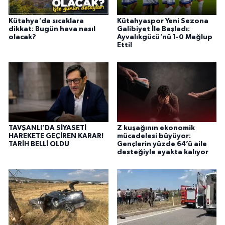
Kütahya'da sıcaklara
Kütahyaspor Yeni Sezona
dikkat: Bugün hava nasıl
Galibiyet İle Başladı:
olacak?
Ayvalıkgücü'nü 1-0 Mağlup
Etti!
TAVŞANLI’DA SİYASETİ
Z kuşağının ekonomik
HAREKETE GEÇİREN KARAR!
mücadelesi büyüyor:
TARİH BELLİ OLDU
Gençlerin yüzde 64’ü aile
desteğiyle ayakta kalıyor