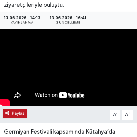
ziyaretçileriyle buluştu.
Haber
13.06.2026 - 14:13
13.06.2026 - 16:41
YAYINLANMA
GÜNCELLEME
Haber İlanlar
Kültür-Sanat
Magazin
Resmi İlanlar
Sağlık
Seri İlan
Paylaş
-
+
A
A
Siyaset
Germiyan Festivali kapsamında Kütahya’da
Spor