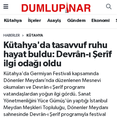
Asayiş
Kütahya Hava Durumu
Kütahya
İlçeler
Asayiş
Gündem
Ekonomi
Diğer
Kütahya Trafik Yoğunluk Haritası
HABERLER
KÜTAHYA
Kütahya'da tasavvuf ruhu
Dünya
Süper Lig Puan Durumu ve Fikstür
hayat buldu: Devrân-ı Şerîf
Eğitim
Tüm Manşetler
ilgi odağı oldu
Ekonomi
Son Dakika Haberleri
Kütahya'da Germiyan Festivali kapsamında
Dönenler Meydanı’nda düzenlenen Mesnevi
Eleman
Haber Arşivi
okumaları ve Devrân-ı Şerîf programı
vatandaşlardan yoğun ilgi gördü. Sanat
Emlak
Yönetmenliğini Yüce Gümüş'ün yaptığı İstanbul
Meydan Meşkleri Topluluğu, Dönenler Meydanı
Gündem
sahnesinde Devrân-ı Şerîf programıyla festival