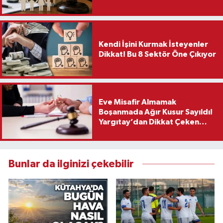
Kendi İşini Kurmak İsteyenler
Dikkat! Bu 8 Sektör Öne Çıkıyor
Eve Misafir Almamak
Boşanmada Ağır Kusur Sayıldı!
Yargıtay’dan Dikkat Çeken
Karar
Bunlar da ilginizi çekebilir