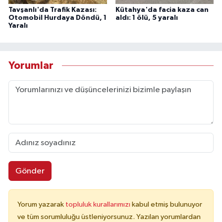
Tavşanlı'da Trafik Kazası:
Kütahya'da facia kaza can
Otomobil Hurdaya Döndü, 1
aldı: 1 ölü, 5 yaralı
Yaralı
Yorumlar
Gönder
Yorum yazarak
topluluk kurallarımızı
kabul etmiş bulunuyor
ve tüm sorumluluğu üstleniyorsunuz. Yazılan yorumlardan