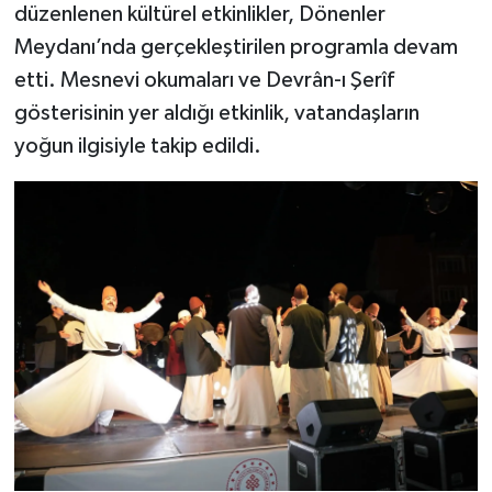
düzenlenen kültürel etkinlikler, Dönenler
Meydanı’nda gerçekleştirilen programla devam
Teknoloji
etti. Mesnevi okumaları ve Devrân-ı Şerîf
Vasıta
gösterisinin yer aldığı etkinlik, vatandaşların
yoğun ilgisiyle takip edildi.
Vefat Haberleri
Yaşam