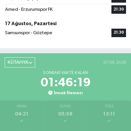
Amed - Erzurumspor FK
21:30
17 Ağustos, Pazartesi
Samsunspor - Göztepe
21:30
KÜTAHYA
07.08.2026
SONRAKI VAKTE KALAN
01:46:18
İmsak Namazı
İMSAK
GÜNEŞ
ÖĞLE
04:21
05:58
13:11