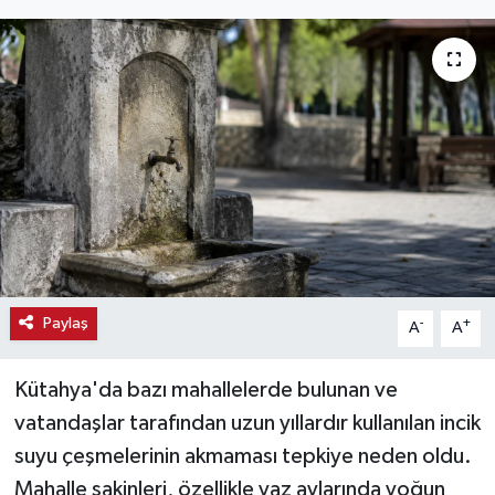
Haber
Haber İlanlar
Kültür-Sanat
Magazin
Resmi İlanlar
Sağlık
Paylaş
-
+
A
A
Seri İlan
Kütahya'da bazı mahallelerde bulunan ve
vatandaşlar tarafından uzun yıllardır kullanılan incik
Siyaset
suyu çeşmelerinin akmaması tepkiye neden oldu.
Mahalle sakinleri, özellikle yaz aylarında yoğun
Spor