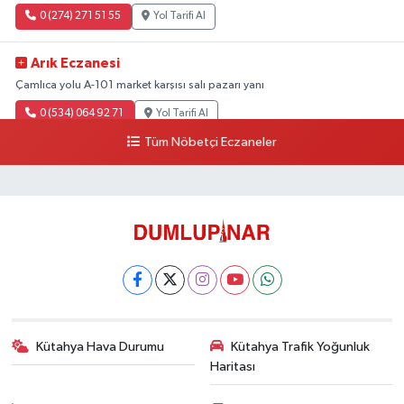
0 (274) 271 51 55
Yol Tarifi Al
Arık Eczanesi
Çamlıca yolu A-101 market karşısı salı pazarı yanı
0 (534) 064 92 71
Yol Tarifi Al
Tüm Nöbetçi Eczaneler
Kütahya Hava Durumu
Kütahya Trafik Yoğunluk
Haritası