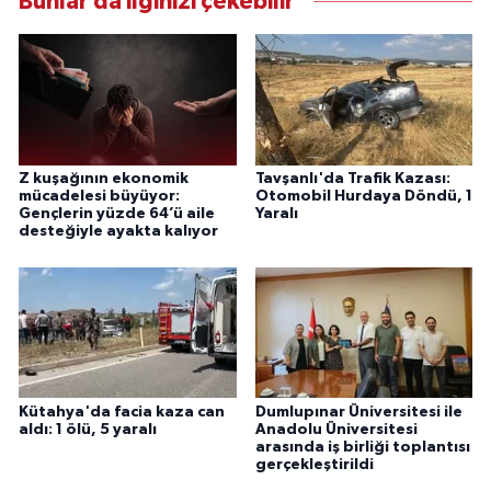
Bunlar da ilginizi çekebilir
Z kuşağının ekonomik
Tavşanlı'da Trafik Kazası:
mücadelesi büyüyor:
Otomobil Hurdaya Döndü, 1
Gençlerin yüzde 64’ü aile
Yaralı
desteğiyle ayakta kalıyor
Kütahya'da facia kaza can
Dumlupınar Üniversitesi ile
aldı: 1 ölü, 5 yaralı
Anadolu Üniversitesi
arasında iş birliği toplantısı
gerçekleştirildi