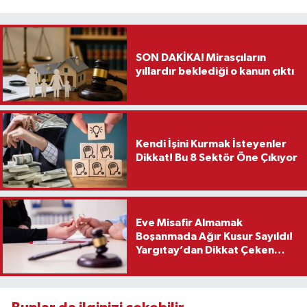
SON DAKİKA! Mirasçıların
yıllardır beklediği o kanun çıktı
Kendi İşini Kurmak İsteyenler
Dikkat! Bu 8 Sektör Öne Çıkıyor
Eve Misafir Almamak
Boşanmada Ağır Kusur Sayıldı!
Yargıtay’dan Dikkat Çeken
Karar