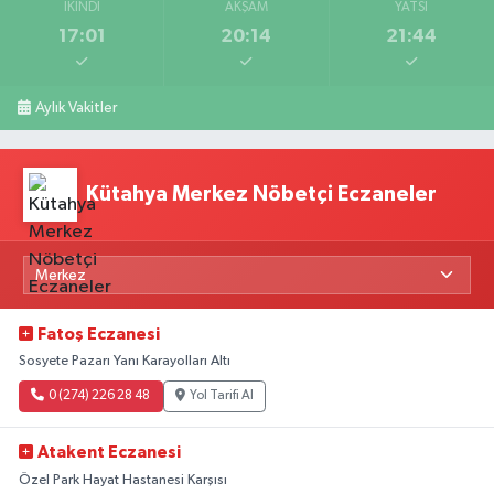
İKINDI
AKŞAM
YATSI
17:01
20:14
21:44
Aylık Vakitler
Kütahya Merkez Nöbetçi Eczaneler
Fatoş Eczanesi
Sosyete Pazarı Yanı Karayolları Altı
0 (274) 226 28 48
Yol Tarifi Al
Atakent Eczanesi
Özel Park Hayat Hastanesi Karşısı