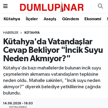
Asayiş
Kütahya Hava Durumu
Kütahya
İlçeler
Asayiş
Gündem
Ekonomi
Diğer
Kütahya Trafik Yoğunluk Haritası
HABERLER
KÜTAHYA
Kütahya'da Vatandaşlar
Dünya
Süper Lig Puan Durumu ve Fikstür
Cevap Bekliyor "İncik Suyu
Eğitim
Tüm Manşetler
Neden Akmıyor?"
Ekonomi
Son Dakika Haberleri
Kütahya'da bazı mahallelerde bulunan incik suyu
çeşmelerinin akmaması vatandaşların tepkisine
Eleman
Haber Arşivi
neden oldu. Mahalle sakinleri, "İncik suyu neden
akmıyor?" diyerek belediye yetkililerine çağrıda
Emlak
bulundu.
14.06.2026 - 16:03
Gündem
YAYINLANMA