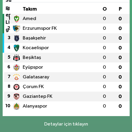
#
Takım
O
P
1
Amed
0
0
2
Erzurumspor FK
0
0
3
Başakşehir
0
0
4
Kocaelispor
0
0
5
Beşiktaş
0
0
6
Eyüpspor
0
0
7
Galatasaray
0
0
8
Çorum FK
0
0
9
Gaziantep FK
0
0
10
Alanyaspor
0
0
Detaylar için tıklayın