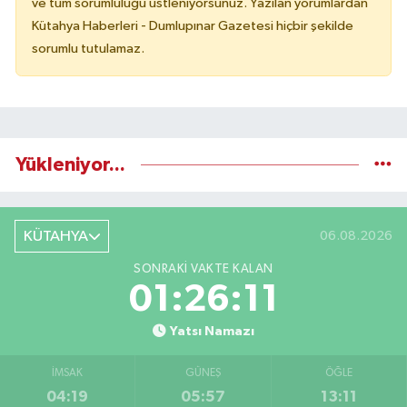
ve tüm sorumluluğu üstleniyorsunuz. Yazılan yorumlardan
Kütahya Haberleri - Dumlupınar Gazetesi hiçbir şekilde
sorumlu tutulamaz.
Yükleniyor...
KÜTAHYA
06.08.2026
SONRAKI VAKTE KALAN
01:26:10
Yatsı Namazı
İMSAK
GÜNEŞ
ÖĞLE
04:19
05:57
13:11