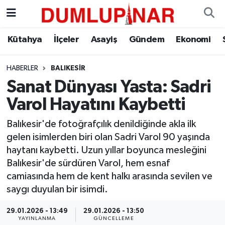
Asayiş
Kütahya Hava Durumu
Kütahya
İlçeler
Asayiş
Gündem
Ekonomi
Diğer
Kütahya Trafik Yoğunluk Haritası
HABERLER
BALIKESIR
Sanat Dünyası Yasta: Sadri
Dünya
Süper Lig Puan Durumu ve Fikstür
Varol Hayatını Kaybetti
Eğitim
Tüm Manşetler
Balıkesir'de fotoğrafçılık denildiğinde akla ilk
gelen isimlerden biri olan Sadri Varol 90 yaşında
Ekonomi
Son Dakika Haberleri
haytanı kaybetti. Uzun yıllar boyunca mesleğini
Balıkesir'de sürdüren Varol, hem esnaf
Eleman
Haber Arşivi
camiasında hem de kent halkı arasında sevilen ve
saygı duyulan bir isimdi.
Emlak
29.01.2026 - 13:49
29.01.2026 - 13:50
Gündem
YAYINLANMA
GÜNCELLEME