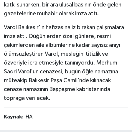
katkı sunarken, bir ara ulusal basının önde gelen
gazetelerine muhabir olarak imza attı.
Teknoloji
Varol Balıkesir'in hafızasına iz bırakan çalışmalara
Vasıta
imza attı. Düğünlerden özel günlere, resmi
Vefat Haberleri
çekimlerden aile albümlerine kadar sayısız anıyı
ölümsüzleştiren Varol, mesleğini titizlik ve
Yaşam
özveriyle icra etmesiyle tanınıyordu. Merhum
Sadri Varol'un cenazesi, bugün öğle namazına
müteakip Balıkesir Paşa Camii'nde kılınacak
cenaze namazının Başçeşme kabristanında
toprağa verilecek.
Kaynak:
İHA