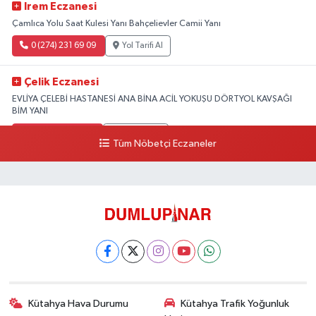
Irem Eczanesi
Çamlıca Yolu Saat Kulesi Yanı Bahçelievler Camii Yanı
0 (274) 231 69 09
Yol Tarifi Al
Çelik Eczanesi
EVLİYA ÇELEBİ HASTANESİ ANA BİNA ACİL YOKUŞU DÖRTYOL KAVŞAĞI
BİM YANI
0 (274) 231 81 64
Yol Tarifi Al
Tüm Nöbetçi Eczaneler
Kütahya Hava Durumu
Kütahya Trafik Yoğunluk