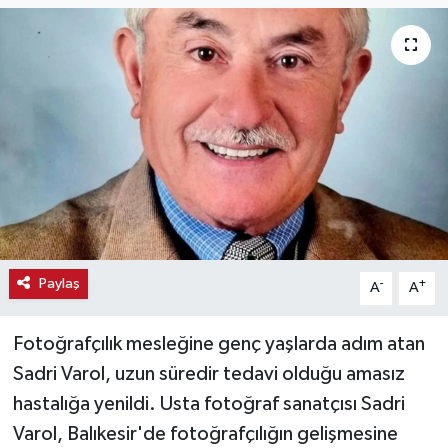
Haber
Haber İlanlar
Kültür-Sanat
Magazin
Resmi İlanlar
Paylaş
-
+
A
A
Sağlık
Seri İlan
Fotoğrafçılık mesleğine genç yaşlarda adım atan
Sadri Varol, uzun süredir tedavi olduğu amasız
Siyaset
hastalığa yenildi. Usta fotoğraf sanatçısı Sadri
Varol, Balıkesir'de fotoğrafçılığın gelişmesine
Spor