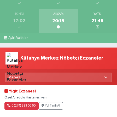
İKINDI
AKŞAM
YATSI
17:02
20:15
21:46
Aylık Vakitler
Kütahya Merkez Nöbetçi Eczaneler
Yiğit Eczanesi
Özel Anadolu Hastanesi yanı
0 (274) 333 06 60
Yol Tarifi Al