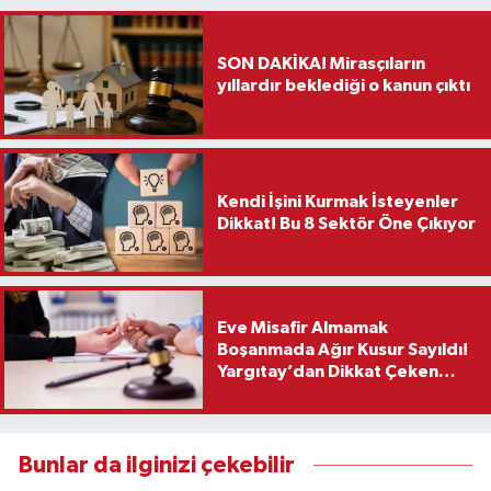
SON DAKİKA! Mirasçıların
yıllardır beklediği o kanun çıktı
Kendi İşini Kurmak İsteyenler
Dikkat! Bu 8 Sektör Öne Çıkıyor
Eve Misafir Almamak
Boşanmada Ağır Kusur Sayıldı!
Yargıtay’dan Dikkat Çeken
Karar
Bunlar da ilginizi çekebilir