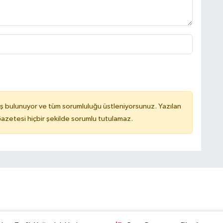
ş bulunuyor ve tüm sorumluluğu üstleniyorsunuz. Yazılan
azetesi hiçbir şekilde sorumlu tutulamaz.