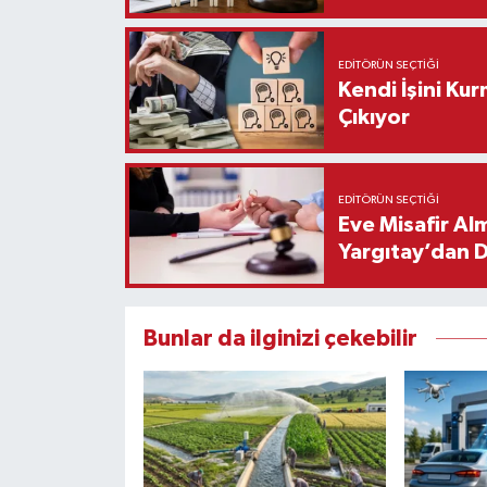
EDITÖRÜN SEÇTIĞI
Kendi İşini Ku
Çıkıyor
EDITÖRÜN SEÇTIĞI
Eve Misafir Al
Yargıtay’dan 
Bunlar da ilginizi çekebilir