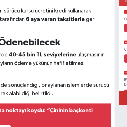
sürücü kursu ücretini kredi kullanarak
 tarafından
6 aya varan taksitlerle
geri
Ö
e Ödenebilecek
Ç
erde
40-45 bin TL seviyelerine
ulaşmasının
yların ödeme yükünün hafifletilmesi
E
de sonuçlandığı, onaylanan işlemlerde sürücü
D
k alabildiği belirtildi.
a noktayı koydu: “Çininin başkenti