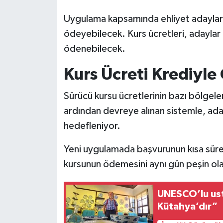
Uygulama kapsamında ehliyet adayları, 
Teknoloji
ödeyebilecek. Kurs ücretleri, adaylar
ödenebilecek.
Vasıta
Kurs Ücreti Krediyl
Vefat Haberleri
Sürücü kursu ücretlerinin bazı bölgel
Yaşam
ardından devreye alınan sistemle, ada
hedefleniyor.
Yeni uygulamada başvurunun kısa süre
kursunun ödemesini aynı gün peşin olara
UNESCO’lu ust
Kütahya’dır”