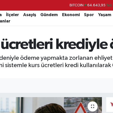
BITCOIN
64.643,95
%0.
DOLAR
47,6006
%0.
a
İlçeler
Asayiş
Gündem
Ekonomi
Spor
Yaşam
lanlar
EURO
55,0250
%0.
STERLİN
64,2398
%0
ücretleri krediyl
GRAM ALTIN
6500.87
%0.
BİST100
13.799
%
edeniyle ödeme yapmakta zorlanan ehliyet 
i sistemle kurs ücretleri kredi kullanılarak 
Y