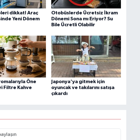
leri dikkat! Araç
Otobüslerde Ücretsiz İkram
inde Yeni Dönem
Dönemi Sona mı Eriyor? Su
Bile Ücretli Olabilir
romalarıyla Öne
Japonya'ya gitmek için
yi Filtre Kahve
oyuncak ve takılarını satışa
çıkardı