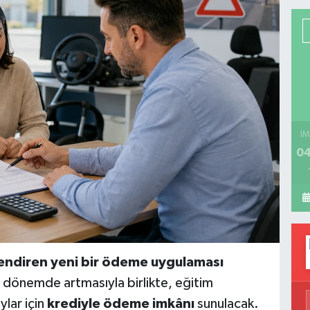
İM
04
ilendiren yeni bir ödeme uygulaması
n dönemde artmasıyla birlikte, eğitim
ylar için
krediyle ödeme imkânı
sunulacak.