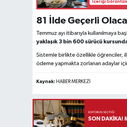
İçeriği Görüntül
81 İlde Geçerli Olacağ
Temmuz ayı itibarıyla kullanılmaya ba
yaklaşık 3 bin 600 sürücü kursund
Sistemle birlikte özellikle öğrenciler, 
ödeme yapmakta zorlanan adaylar için 
Kaynak:
HABER MERKEZİ
EDITÖRÜN SEÇTIĞI
S