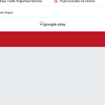
hya Trafik Yoğunluk Haritası
Puan Durumu ve Fikstür
er Arşivi