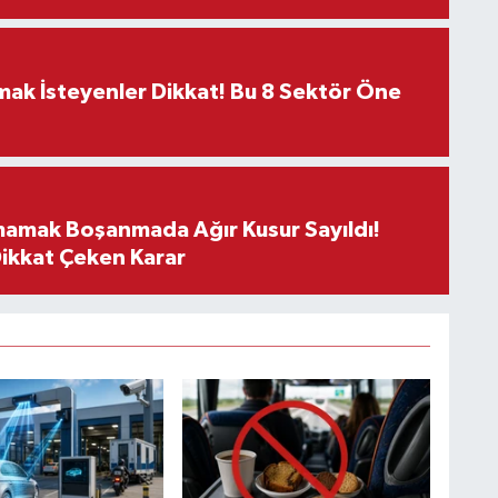
rmak İsteyenler Dikkat! Bu 8 Sektör Öne
mamak Boşanmada Ağır Kusur Sayıldı!
Dikkat Çeken Karar