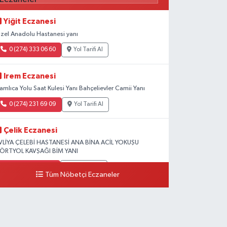
Yiğit Eczanesi
zel Anadolu Hastanesi yanı
0 (274) 333 06 60
Yol Tarifi Al
Irem Eczanesi
amlıca Yolu Saat Kulesi Yanı Bahçelievler Camii Yanı
0 (274) 231 69 09
Yol Tarifi Al
Çelik Eczanesi
VLİYA ÇELEBİ HASTANESİ ANA BİNA ACİL YOKUŞU
ÖRTYOL KAVŞAĞI BİM YANI
0 (274) 231 81 64
Yol Tarifi Al
Tüm Nöbetçi Eczaneler