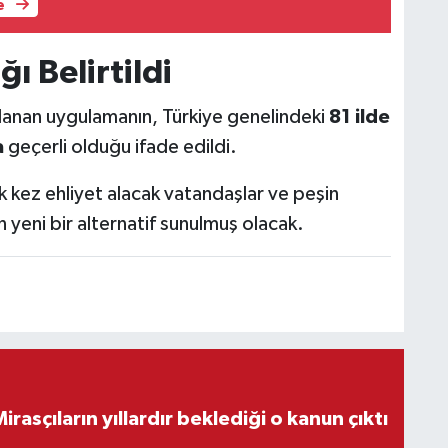
e
ı Belirtildi
şlanan uygulamanın, Türkiye genelindeki
81 ilde
a
geçerli olduğu ifade edildi.
ilk kez ehliyet alacak vatandaşlar ve peşin
yeni bir alternatif sunulmuş olacak.
ON DAKİKA! Mirasçıların yıllardır beklediği o kanun çıktı