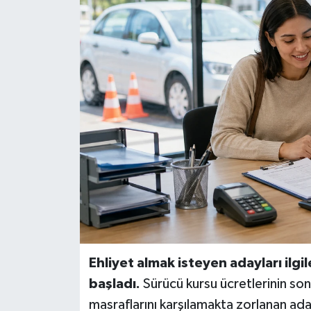
Haber
Haber İlanlar
Kültür-Sanat
Magazin
Resmi İlanlar
Sağlık
Seri İlan
Ehliyet almak isteyen adayları ilg
Siyaset
başladı.
Sürücü kursu ücretlerinin so
masraflarını karşılamakta zorlanan ada
Spor