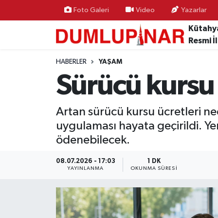
Foto Galeri
Video
Yazarlar
Kütahy
Asayiş
Kütahya Hava Durumu
Resmi İ
Diğer
Kütahya Trafik Yoğunluk Haritası
HABERLER
YAŞAM
Sürücü kursu 
Dünya
Süper Lig Puan Durumu ve Fikstür
Artan sürücü kursu ücretleri n
Eğitim
Tüm Manşetler
uygulaması hayata geçirildi. Yen
Ekonomi
Son Dakika Haberleri
ödenebilecek.
Eleman
Haber Arşivi
08.07.2026 - 17:03
1 DK
YAYINLANMA
OKUNMA SÜRESI
Emlak
Gündem