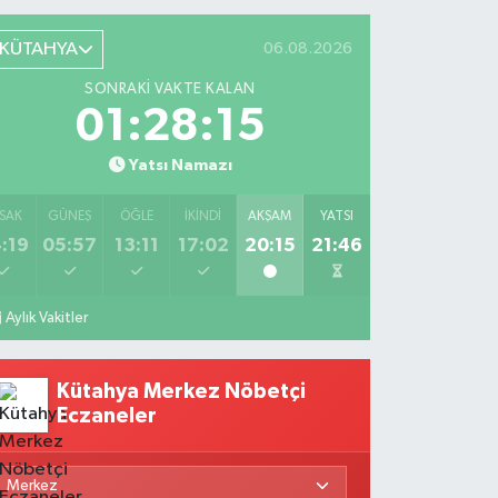
KÜTAHYA
06.08.2026
SONRAKI VAKTE KALAN
01:28:14
Yatsı Namazı
SAK
GÜNEŞ
ÖĞLE
İKINDI
AKŞAM
YATSI
:19
05:57
13:11
17:02
20:15
21:46
Aylık Vakitler
Kütahya Merkez Nöbetçi
Eczaneler