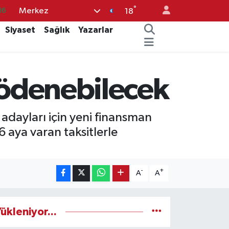
16
°
Merkez
18
06
Siyaset
Sağlık
Yazarlar
02
.2
e ödenebilecek
12
70
adayları için yeni finansman
6 aya varan taksitlerle
-
+
A
A
ükleniyor...