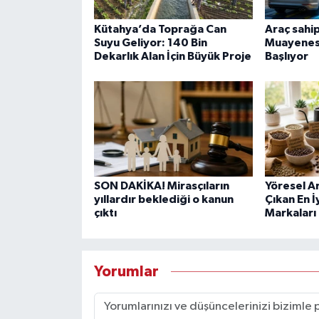
Kütahya’da Toprağa Can
Araç sahip
Suyu Geliyor: 140 Bin
Muayenes
Dekarlık Alan İçin Büyük Proje
Başlıyor
SON DAKİKA! Mirasçıların
Yöresel A
yıllardır beklediği o kanun
Çıkan En İ
çıktı
Markaları
Yorumlar