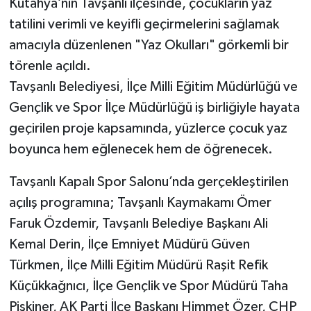
Kütahya’nın Tavşanlı ilçesinde, çocukların yaz
tatilini verimli ve keyifli geçirmelerini sağlamak
Teknoloji
amacıyla düzenlenen "Yaz Okulları" görkemli bir
törenle açıldı.
Vasıta
Tavşanlı Belediyesi, İlçe Milli Eğitim Müdürlüğü ve
Vefat Haberleri
Gençlik ve Spor İlçe Müdürlüğü iş birliğiyle hayata
geçirilen proje kapsamında, yüzlerce çocuk yaz
Yaşam
boyunca hem eğlenecek hem de öğrenecek.
Tavşanlı Kapalı Spor Salonu’nda gerçekleştirilen
açılış programına; Tavşanlı Kaymakamı Ömer
Faruk Özdemir, Tavşanlı Belediye Başkanı Ali
Kemal Derin, İlçe Emniyet Müdürü Güven
Türkmen, İlçe Milli Eğitim Müdürü Raşit Refik
Küçükkağnıcı, İlçe Gençlik ve Spor Müdürü Taha
Pişkiner, AK Parti İlçe Başkanı Himmet Özer, CHP