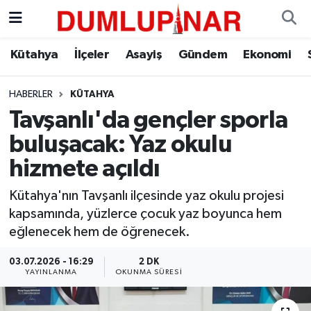
Asayiş
Kütahya Hava Durumu
Kütahya
İlçeler
Asayiş
Gündem
Ekonomi
Diğer
Kütahya Trafik Yoğunluk Haritası
HABERLER
KÜTAHYA
Tavşanlı'da gençler sporla
Dünya
Süper Lig Puan Durumu ve Fikstür
buluşacak: Yaz okulu
Eğitim
Tüm Manşetler
hizmete açıldı
Ekonomi
Son Dakika Haberleri
Kütahya'nın Tavşanlı ilçesinde yaz okulu projesi
kapsamında, yüzlerce çocuk yaz boyunca hem
Eleman
Haber Arşivi
eğlenecek hem de öğrenecek.
03.07.2026 - 16:29
2 DK
Emlak
YAYINLANMA
OKUNMA SÜRESI
Gündem