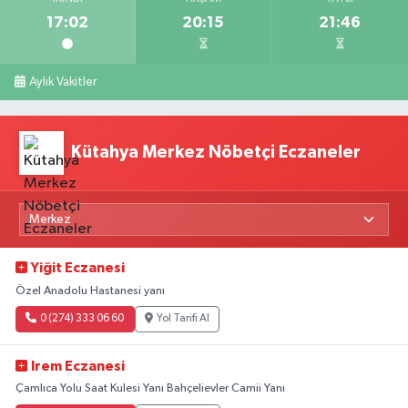
17:02
20:15
21:46
Aylık Vakitler
Kütahya Merkez Nöbetçi Eczaneler
Yiğit Eczanesi
Özel Anadolu Hastanesi yanı
0 (274) 333 06 60
Yol Tarifi Al
Irem Eczanesi
Çamlıca Yolu Saat Kulesi Yanı Bahçelievler Camii Yanı