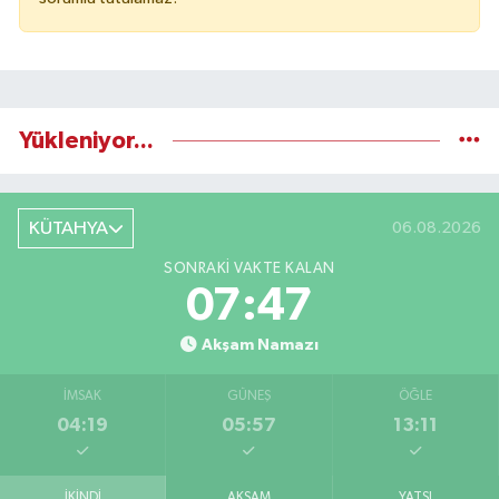
Yükleniyor...
KÜTAHYA
06.08.2026
SONRAKI VAKTE KALAN
07:46
Akşam Namazı
İMSAK
GÜNEŞ
ÖĞLE
04:19
05:57
13:11
İKINDI
AKŞAM
YATSI