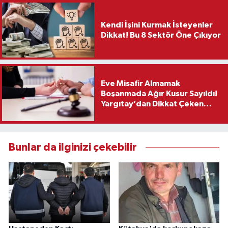
Kendi İşini Kurmak İsteyenler
Dikkat! Bu 8 Sektör Öne Çıkıyor
Eve Misafir Almamak
Boşanmada Ağır Kusur Sayıldı!
Yargıtay’dan Dikkat Çeken
Karar
Bunlar da ilginizi çekebilir