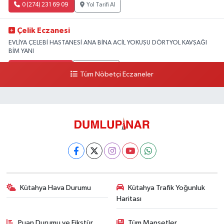
0 (274) 231 69 09
Yol Tarifi Al
Çelik Eczanesi
EVLİYA ÇELEBİ HASTANESİ ANA BİNA ACİL YOKUŞU DÖRTYOL KAVŞAĞI
BİM YANI
0 (274) 231 81 64
Yol Tarifi Al
Tüm Nöbetçi Eczaneler
Kütahya Hava Durumu
Kütahya Trafik Yoğunluk
Haritası
Puan Durumu ve Fikstür
Tüm Manşetler