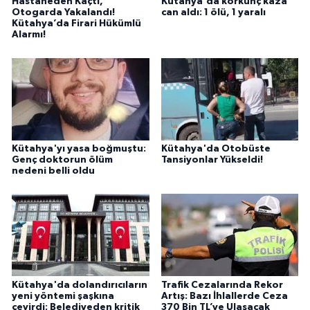
Hastaneden Kaçtı,
Kütahya'da korkunç kaza
Otogarda Yakalandı!
can aldı: 1 ölü, 1 yaralı
Kütahya’da Firari Hükümlü
Alarmı!
Kütahya'yı yasa boğmuştu:
Kütahya'da Otobüste
Genç doktorun ölüm
Tansiyonlar Yükseldi!
nedeni belli oldu
Kütahya'da dolandırıcıların
Trafik Cezalarında Rekor
yeni yöntemi şaşkına
Artış: Bazı İhlallerde Ceza
çevirdi: Belediyeden kritik
370 Bin TL’ye Ulaşacak