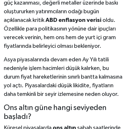
güç kazanması, değerli metaller üzerinde baskı
oluştururken yatırımcıların odağı bugün
Teknoloji
açıklanacak kritik
ABD enflasyon verisi
oldu.
Vasıta
Özellikle para politikasının yönüne dair ipuçları
verecek verinin, hem ons hem de yurt içi gram
Vefat Haberleri
fiyatlarında belirleyici olması bekleniyor.
Yaşam
Asya piyasalarında devam eden Ay Yılı tatili
nedeniyle işlem hacimleri düşük kalırken, bu
durum fiyat hareketlerinin sınırlı bantta kalmasına
yol açtı. Piyasalardaki düşük likidite, fiyatların
daha temkinli bir seyir izlemesine neden oluyor.
Ons altın güne hangi seviyeden
başladı?
Küresel piyasalarda
ons altın
sabah saatlerinde