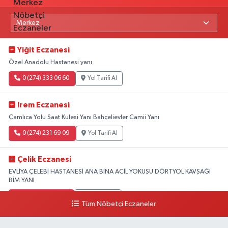
Yiğit Eczanesi
Özel Anadolu Hastanesi yanı
0 (274) 333 06 60
Yol Tarifi Al
Irem Eczanesi
Çamlıca Yolu Saat Kulesi Yanı Bahçelievler Camii Yanı
0 (274) 231 69 09
Yol Tarifi Al
Çelik Eczanesi
EVLİYA ÇELEBİ HASTANESİ ANA BİNA ACİL YOKUŞU DÖRTYOL KAVŞAĞI
BİM YANI
0 (274) 231 81 64
Yol Tarifi Al
Tüm Nöbetçi Eczaneler