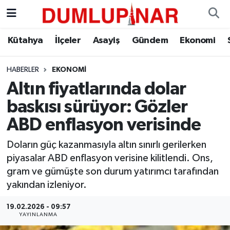
Asayiş
Kütahya Hava Durumu
Kütahya
İlçeler
Asayiş
Gündem
Ekonomi
Diğer
Kütahya Trafik Yoğunluk Haritası
HABERLER
EKONOMI
Altın fiyatlarında dolar
Dünya
Süper Lig Puan Durumu ve Fikstür
baskısı sürüyor: Gözler
Eğitim
Tüm Manşetler
ABD enflasyon verisinde
Ekonomi
Son Dakika Haberleri
Doların güç kazanmasıyla altın sınırlı gerilerken
piyasalar ABD enflasyon verisine kilitlendi. Ons,
Eleman
Haber Arşivi
gram ve gümüşte son durum yatırımcı tarafından
yakından izleniyor.
Emlak
19.02.2026 - 09:57
YAYINLANMA
Gündem