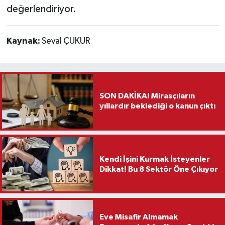
değerlendiriyor.
Kaynak:
Seval ÇUKUR
SON DAKİKA! Mirasçıların
yıllardır beklediği o kanun çıktı
Kendi İşini Kurmak İsteyenler
Dikkat! Bu 8 Sektör Öne Çıkıyor
Eve Misafir Almamak