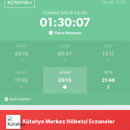
KÜTAHYA
06.08.2026
SONRAKI VAKTE KALAN
01:30:07
Yatsı Namazı
İMSAK
GÜNEŞ
ÖĞLE
04:19
05:57
13:11
İKINDI
AKŞAM
YATSI
17:02
20:15
21:46
Aylık Vakitler
Kütahya Merkez Nöbetçi Eczaneler