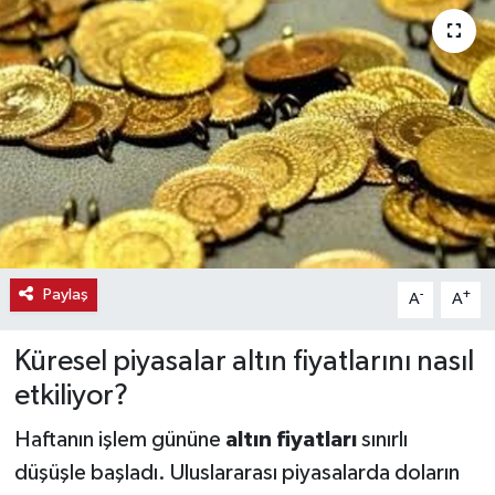
Haber
Haber İlanlar
Kültür-Sanat
Magazin
Resmi İlanlar
Paylaş
-
+
A
A
Sağlık
Küresel piyasalar altın fiyatlarını nasıl
Seri İlan
etkiliyor?
Siyaset
Haftanın işlem gününe
altın fiyatları
sınırlı
düşüşle başladı. Uluslararası piyasalarda doların
Spor