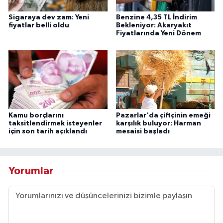
Sigaraya dev zam: Yeni
Benzine 4,35 TL İndirim
fiyatlar belli oldu
Bekleniyor: Akaryakıt
Fiyatlarında Yeni Dönem
Kamu borçlarını
Pazarlar'da çiftçinin emeği
taksitlendirmek isteyenler
karşılık buluyor: Harman
için son tarih açıklandı
mesaisi başladı
Yorumlar