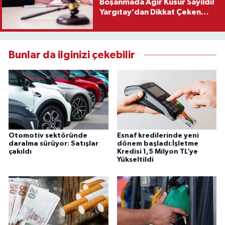
Boşanmada Ağır Kusur Sayıldı!
Yargıtay’dan Dikkat Çeken
Karar
Bunlar da ilginizi çekebilir
Otomotiv sektöründe
Esnaf kredilerinde yeni
daralma sürüyor: Satışlar
dönem başladı:İşletme
çakıldı
Kredisi 1,5 Milyon TL’ye
Yükseltildi