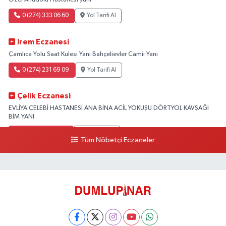
0 (274) 333 06 60
Yol Tarifi Al
Irem Eczanesi
Çamlıca Yolu Saat Kulesi Yanı Bahçelievler Camii Yanı
0 (274) 231 69 09
Yol Tarifi Al
Çelik Eczanesi
EVLİYA ÇELEBİ HASTANESİ ANA BİNA ACİL YOKUŞU DÖRTYOL KAVŞAĞI
BİM YANI
0 (274) 231 81 64
Yol Tarifi Al
Tüm Nöbetçi Eczaneler