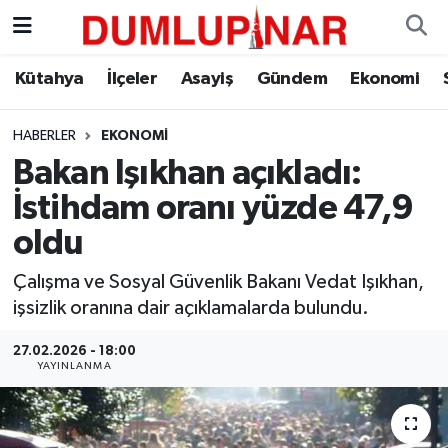
Asayiş
Kütahya Hava Durumu
Kütahya
İlçeler
Asayiş
Gündem
Ekonomi
Diğer
Kütahya Trafik Yoğunluk Haritası
HABERLER
EKONOMI
Bakan Işıkhan açıkladı:
Dünya
Süper Lig Puan Durumu ve Fikstür
İstihdam oranı yüzde 47,9
Eğitim
Tüm Manşetler
oldu
Ekonomi
Son Dakika Haberleri
Çalışma ve Sosyal Güvenlik Bakanı Vedat Işıkhan,
işsizlik oranına dair açıklamalarda bulundu.
Eleman
Haber Arşivi
27.02.2026 - 18:00
YAYINLANMA
Emlak
Gündem