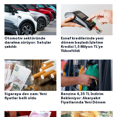
Otomotiv sektöründe
Esnaf kredilerinde yeni
daralma sürüyor: Satışlar
dönem başladı:İşletme
çakıldı
Kredisi 1,5 Milyon TL’ye
Yükseltildi
Sigaraya dev zam: Yeni
Benzine 4,35 TL İndirim
fiyatlar belli oldu
Bekleniyor: Akaryakıt
Fiyatlarında Yeni Dönem