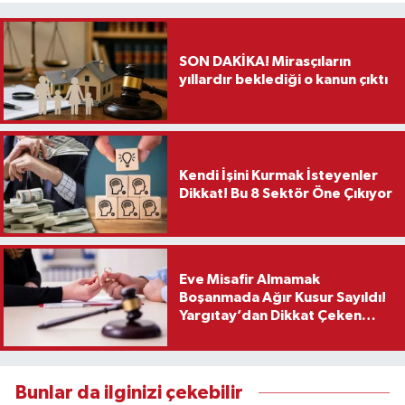
SON DAKİKA! Mirasçıların
yıllardır beklediği o kanun çıktı
Kendi İşini Kurmak İsteyenler
Dikkat! Bu 8 Sektör Öne Çıkıyor
Eve Misafir Almamak
Boşanmada Ağır Kusur Sayıldı!
Yargıtay’dan Dikkat Çeken
Karar
Bunlar da ilginizi çekebilir