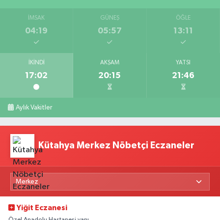
İMSAK
GÜNEŞ
ÖĞLE
04:19
05:57
13:11
İKINDI
AKŞAM
YATSI
17:02
20:15
21:46
Aylık Vakitler
Kütahya Merkez Nöbetçi Eczaneler
Yiğit Eczanesi
Özel Anadolu Hastanesi yanı