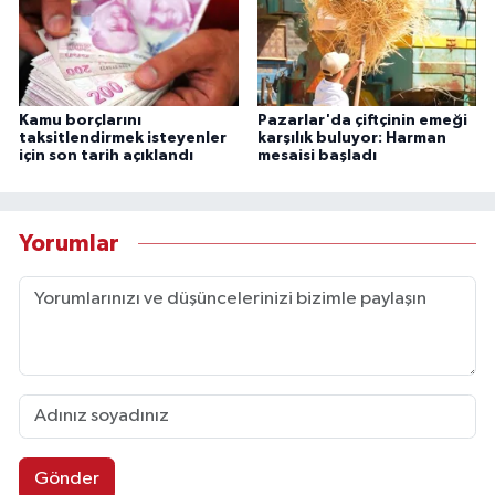
Kamu borçlarını
Pazarlar'da çiftçinin emeği
taksitlendirmek isteyenler
karşılık buluyor: Harman
için son tarih açıklandı
mesaisi başladı
Yorumlar
Gönder