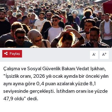
Haber
Haber İlanlar
Kültür-Sanat
Magazin
Paylaş
-
+
A
A
Resmi İlanlar
Çalışma ve Sosyal Güvenlik Bakanı Vedat Işıkhan,
Sağlık
"İşsizlik oranı, 2026 yılı ocak ayında bir önceki yılın
aynı ayına göre 0,4 puan azalarak yüzde 8,1
Seri İlan
seviyesinde gerçekleşti. İstihdam oranı ise yüzde
Siyaset
47,9 oldu" dedi.
Spor