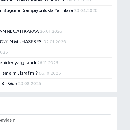
MZA: "NAFİ GÜRAL TESİSLERİ"
04.06.2026
en Bugüne, Şampiyonlukla Yarınlara
20.04.2026
AN NECATİ KARAA
26.01.2026
025’İN MUHASEBESİ
02.01.2026
2025
ehirler yargılandı
26.11.2025
lişme mi, İsraf mı?
06.10.2025
 Bir Gün
20.08.2025