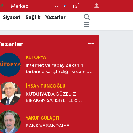
16
°
Merkez
15
%0
Siyaset
Sağlık
Yazarlar
08
%0
Yazarlar
12
KÜTOPYA
70
İnternet ve Yapay Zekanın
birbirine karıştırdığı iki cami:
"Servi Cami" ile "Çatal Çeşme
Cami"
İHSAN TUNÇOĞLU
KÜTAHYA’DA GÜZEL İZ
BIRAKAN ŞAHSİYETLER:
MEHMET UZUN ( KONYA
CUMHURİYET BAŞSAVCISI)
YAKUP GÜLAÇTI
BANK VE SANDALYE