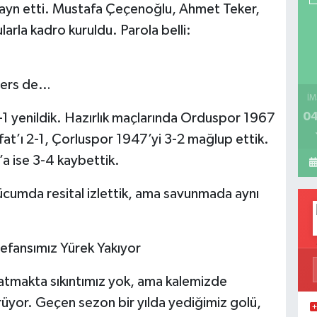
izayn etti. Mustafa Çeçenoğlu, Ahmet Teker,
larla kadro kuruldu. Parola belli:
 Ders de…
İM
04
1 yenildik. Hazırlık maçlarında Orduspor 1967
at’ı 2-1, Çorluspor 1947’yi 3-2 mağlup ettik.
a ise 3-4 kaybettik.
ücumda resital izlettik, ama savunmada aynı
ansımız Yürek Yakıyor
 atmakta sıkıntımız yok, ama kalemizde
üyor. Geçen sezon bir yılda yediğimiz golü,