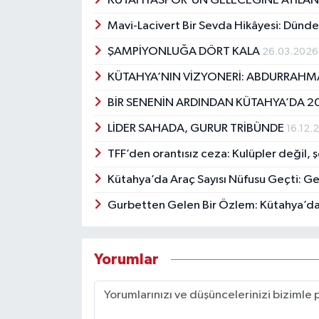
KÜTAHYASPOR'UN GELECEĞİNE ATILAN İ
Mavi-Lacivert Bir Sevda Hikâyesi: Dünd
ŞAMPİYONLUĞA DÖRT KALA
26.03.2026
KÜTAHYA’NIN VİZYONERİ: ABDURRAHM
BİR SENENİN ARDINDAN KÜTAHYA’DA 2
LİDER SAHADA, GURUR TRİBÜNDE
16.12.
TFF’den orantısız ceza: Kulüpler değil, ş
Kütahya’da Araç Sayısı Nüfusu Geçti: Ge
Gurbetten Gelen Bir Özlem: Kütahya’da
Yorumlar