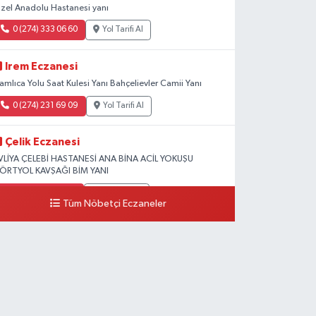
zel Anadolu Hastanesi yanı
0 (274) 333 06 60
Yol Tarifi Al
Irem Eczanesi
amlıca Yolu Saat Kulesi Yanı Bahçelievler Camii Yanı
0 (274) 231 69 09
Yol Tarifi Al
Çelik Eczanesi
VLİYA ÇELEBİ HASTANESİ ANA BİNA ACİL YOKUŞU
ÖRTYOL KAVŞAĞI BİM YANI
0 (274) 231 81 64
Yol Tarifi Al
Tüm Nöbetçi Eczaneler