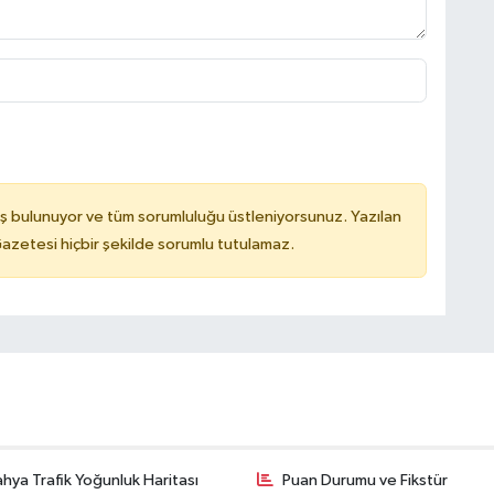
ş bulunuyor ve tüm sorumluluğu üstleniyorsunuz. Yazılan
azetesi hiçbir şekilde sorumlu tutulamaz.
hya Trafik Yoğunluk Haritası
Puan Durumu ve Fikstür