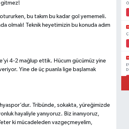
e gitmez!
Ö
 otururken, bu takım bu kadar gol yememeli.
hada olmalı! Teknik heyetimizin bu konuda adım
Ç
e’yi 4-2 mağlup ettik. Hücum gücümüz yine
E
eriyor. Yine de üç puanla lige başlamak
D
ahyaspor’dur. Tribünde, sokakta, yüreğimizde
nluk hayaliyle yanıyoruz. Biz inanıyoruz,
 Yeter ki mücadeleden vazgeçmeyelim,