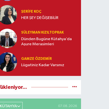
ŞERIFE KOÇ
HER ŞEY DEĞİŞEBİLİR
SÜLEYMAN KIZILTOPRAK
Dünden Bugüne Kütahya’da
Aşure Merasimleri
GAMZE ÖZDEMIR
Lügatiniz Kadar Varsınız
ükleniyor...
KÜTAHYA
07.08.2026