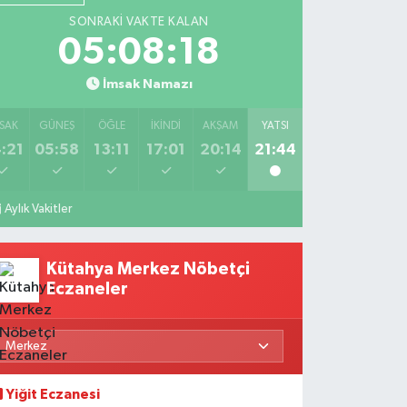
SONRAKI VAKTE KALAN
05:08:17
İmsak Namazı
SAK
GÜNEŞ
ÖĞLE
İKINDI
AKŞAM
YATSI
:21
05:58
13:11
17:01
20:14
21:44
Aylık Vakitler
Kütahya Merkez Nöbetçi
Eczaneler
Yiğit Eczanesi