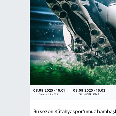
Haber
Haber İlanlar
Kültür-Sanat
Magazin
Resmi İlanlar
Sağlık
Seri İlan
08.09.2025 - 16:01
08.09.2025 - 16:02
YAYINLANMA
GÜNCELLEME
Siyaset
Bu sezon Kütahyaspor’umuz bambaşka 
Spor