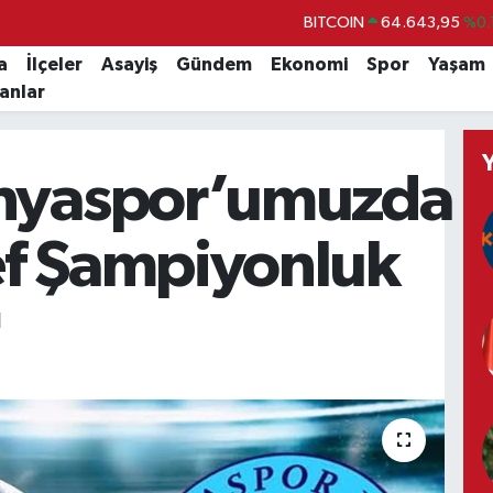
BITCOIN
64.643,95
%0.
DOLAR
47,6704
a
İlçeler
Asayiş
Gündem
Ekonomi
Spor
Yaşam
lanlar
EURO
55,0406
%-0.
STERLİN
64,2143
hyaspor’umuzda
GRAM ALTIN
6500.87
%0.
BİST100
13.799
%
f Şampiyonluk
N