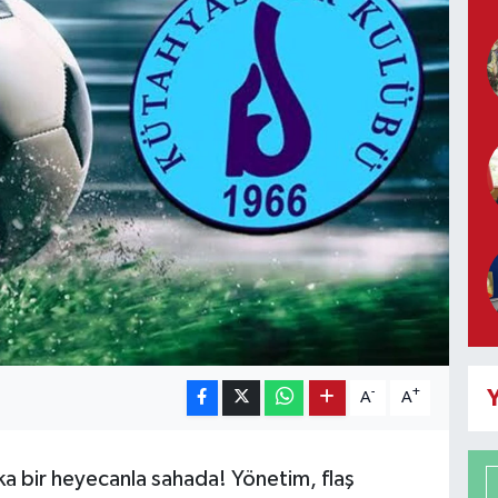
-
+
Y
A
A
bir heyecanla sahada! Yönetim, flaş