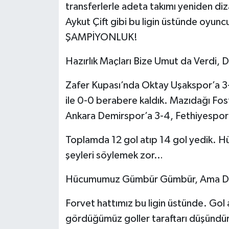
transferlerle adeta takımı yeniden d
Aykut Çift gibi bu ligin üstünde oyuncu
Teknoloji
ŞAMPİYONLUK!
Vasıta
Hazırlık Maçları Bize Umut da Verdi,
Vefat Haberleri
Zafer Kupası’nda Oktay Uşakspor’a 3-
ile 0-0 berabere kaldık. Mazıdağı Fosf
Yaşam
Ankara Demirspor’a 3-4, Fethiyespor’
Toplamda 12 gol atıp 14 gol yedik. H
şeyleri söylemek zor…
Hücumumuz Gümbür Gümbür, Ama Def
Forvet hattımız bu ligin üstünde. Gol
gördüğümüz goller taraftarı düşündür